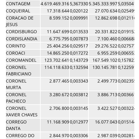
CONTAGEM
4.619.469.316
5,367330
5.345.333.997
5,035041
COQUEIRAL
17.318.644
0,020122
27.070.634
0,025499
CORACAO DE
8.599.152
0,009991
12.862.698
0,012116
JESUS
CORDISBURGO
11.647.699
0,013533
20.331.822
0,019152
CORDISLANDIA
6.775.795
0,007873
7.100.460
0,006688
CORINTO
25.404.256
0,029517
29.276.522
0,027577
COROACI
14.865.250
0,017272
6.955.259
0,006552
COROMANDEL
123.702.641
0,143729
167.549.102
0,157823
CORONEL
114.118.633
0,132594
130.145.781
0,122591
FABRICIANO
CORONEL
2.877.465
0,003343
2.499.773
0,002355
MURTA
CORONEL
3.280.672
0,003812
3.886.713
0,003661
PACHECO
CORONEL
2.706.800
0,003145
3.422.527
0,003224
XAVIER CHAVES
CORREGO
11.168.909
0,012977
16.077.043
0,015144
DANTA
CORREGO DO
2.844.970
0,003306
2.987.039
0,002814