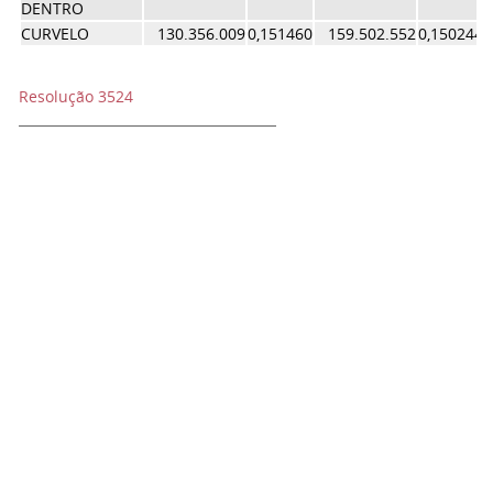
DENTRO
CURVELO
130.356.009
0,151460
159.502.552
0,150244
Resolução 3524