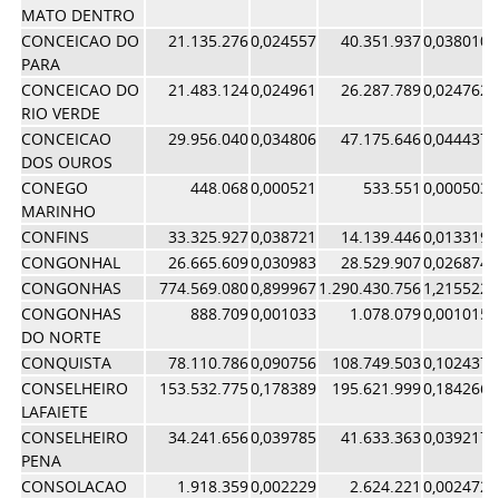
MATO DENTRO
CONCEICAO DO
21.135.276
0,024557
40.351.937
0,038010
PARA
CONCEICAO DO
21.483.124
0,024961
26.287.789
0,024762
RIO VERDE
CONCEICAO
29.956.040
0,034806
47.175.646
0,044437
DOS OUROS
CONEGO
448.068
0,000521
533.551
0,000503
MARINHO
CONFINS
33.325.927
0,038721
14.139.446
0,013319
CONGONHAL
26.665.609
0,030983
28.529.907
0,026874
CONGONHAS
774.569.080
0,899967
1.290.430.756
1,215522
CONGONHAS
888.709
0,001033
1.078.079
0,001015
DO NORTE
CONQUISTA
78.110.786
0,090756
108.749.503
0,102437
CONSELHEIRO
153.532.775
0,178389
195.621.999
0,184266
LAFAIETE
CONSELHEIRO
34.241.656
0,039785
41.633.363
0,039217
PENA
CONSOLACAO
1.918.359
0,002229
2.624.221
0,002472