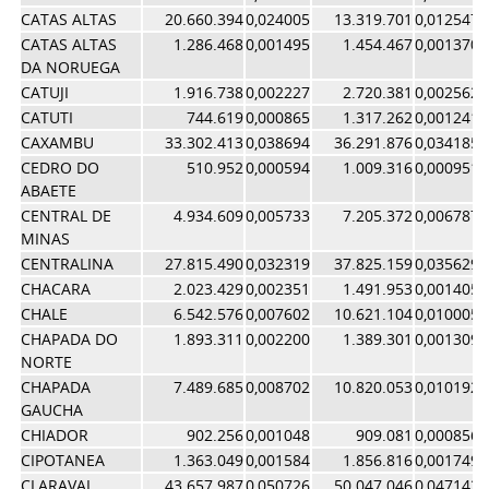
CATAS ALTAS
20.660.394
0,024005
13.319.701
0,012547
CATAS ALTAS
1.286.468
0,001495
1.454.467
0,001370
DA NORUEGA
CATUJI
1.916.738
0,002227
2.720.381
0,002562
CATUTI
744.619
0,000865
1.317.262
0,001241
CAXAMBU
33.302.413
0,038694
36.291.876
0,034185
CEDRO DO
510.952
0,000594
1.009.316
0,000951
ABAETE
CENTRAL DE
4.934.609
0,005733
7.205.372
0,006787
MINAS
CENTRALINA
27.815.490
0,032319
37.825.159
0,035629
CHACARA
2.023.429
0,002351
1.491.953
0,001405
CHALE
6.542.576
0,007602
10.621.104
0,010005
CHAPADA DO
1.893.311
0,002200
1.389.301
0,001309
NORTE
CHAPADA
7.489.685
0,008702
10.820.053
0,010192
GAUCHA
CHIADOR
902.256
0,001048
909.081
0,000856
CIPOTANEA
1.363.049
0,001584
1.856.816
0,001749
CLARAVAL
43.657.987
0,050726
50.047.046
0,047142