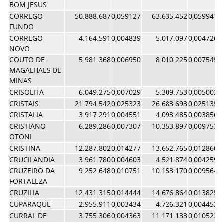
BOM JESUS
CORREGO
50.888.687
0,059127
63.635.452
0,059941
FUNDO
CORREGO
4.164.591
0,004839
5.017.097
0,004726
NOVO
COUTO DE
5.981.368
0,006950
8.010.225
0,007545
MAGALHAES DE
MINAS
CRISOLITA
6.049.275
0,007029
5.309.753
0,005002
CRISTAIS
21.794.542
0,025323
26.683.693
0,025135
CRISTALIA
3.917.291
0,004551
4.093.485
0,003856
CRISTIANO
6.289.286
0,007307
10.353.897
0,009753
OTONI
CRISTINA
12.287.802
0,014277
13.652.765
0,012860
CRUCILANDIA
3.961.780
0,004603
4.521.874
0,004259
CRUZEIRO DA
9.252.648
0,010751
10.153.170
0,009564
FORTALEZA
CRUZILIA
12.431.315
0,014444
14.676.864
0,013825
CUPARAQUE
2.955.911
0,003434
4.726.321
0,004452
CURRAL DE
3.755.306
0,004363
11.171.133
0,010523