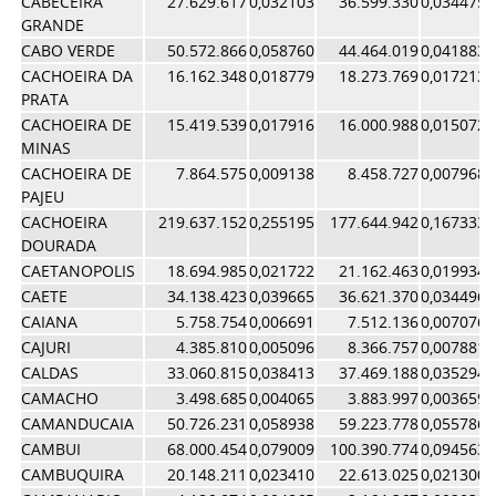
CABECEIRA
27.629.617
0,032103
36.599.330
0,034475
GRANDE
CABO VERDE
50.572.866
0,058760
44.464.019
0,041883
CACHOEIRA DA
16.162.348
0,018779
18.273.769
0,017213
PRATA
CACHOEIRA DE
15.419.539
0,017916
16.000.988
0,015072
MINAS
CACHOEIRA DE
7.864.575
0,009138
8.458.727
0,007968
PAJEU
CACHOEIRA
219.637.152
0,255195
177.644.942
0,167333
DOURADA
CAETANOPOLIS
18.694.985
0,021722
21.162.463
0,019934
CAETE
34.138.423
0,039665
36.621.370
0,034496
CAIANA
5.758.754
0,006691
7.512.136
0,007076
CAJURI
4.385.810
0,005096
8.366.757
0,007881
CALDAS
33.060.815
0,038413
37.469.188
0,035294
CAMACHO
3.498.685
0,004065
3.883.997
0,003659
CAMANDUCAIA
50.726.231
0,058938
59.223.778
0,055786
CAMBUI
68.000.454
0,079009
100.390.774
0,094563
CAMBUQUIRA
20.148.211
0,023410
22.613.025
0,021300