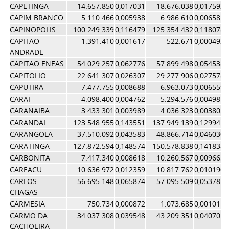
CAPETINGA
14.657.850
0,017031
18.676.038
0,017592
CAPIM BRANCO
5.110.466
0,005938
6.986.610
0,006581
CAPINOPOLIS
100.249.339
0,116479
125.354.432
0,118078
CAPITAO
1.391.410
0,001617
522.671
0,000492
ANDRADE
CAPITAO ENEAS
54.029.257
0,062776
57.899.498
0,054538
CAPITOLIO
22.641.307
0,026307
29.277.906
0,027578
CAPUTIRA
7.477.755
0,008688
6.963.073
0,006559
CARAI
4.098.400
0,004762
5.294.576
0,004987
CARANAIBA
3.433.301
0,003989
4.036.323
0,003802
CARANDAI
123.548.955
0,143551
137.949.139
0,129941
CARANGOLA
37.510.092
0,043583
48.866.714
0,046030
CARATINGA
127.872.594
0,148574
150.578.838
0,141838
CARBONITA
7.417.340
0,008618
10.260.567
0,009665
CAREACU
10.636.972
0,012359
10.817.762
0,010190
CARLOS
56.695.148
0,065874
57.095.509
0,053781
CHAGAS
CARMESIA
750.734
0,000872
1.073.685
0,001011
CARMO DA
34.037.308
0,039548
43.209.351
0,040701
CACHOEIRA