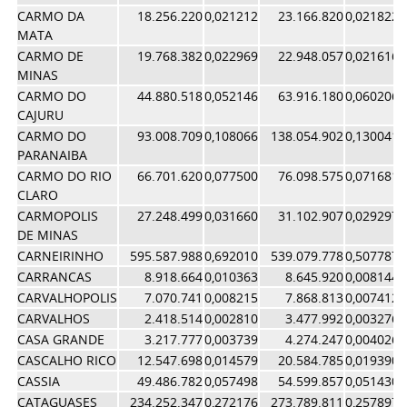
CARMO DA
18.256.220
0,021212
23.166.820
0,021822
MATA
CARMO DE
19.768.382
0,022969
22.948.057
0,021616
MINAS
CARMO DO
44.880.518
0,052146
63.916.180
0,060206
CAJURU
CARMO DO
93.008.709
0,108066
138.054.902
0,130041
PARANAIBA
CARMO DO RIO
66.701.620
0,077500
76.098.575
0,071681
CLARO
CARMOPOLIS
27.248.499
0,031660
31.102.907
0,029297
DE MINAS
CARNEIRINHO
595.587.988
0,692010
539.079.778
0,507787
CARRANCAS
8.918.664
0,010363
8.645.920
0,008144
CARVALHOPOLIS
7.070.741
0,008215
7.868.813
0,007412
CARVALHOS
2.418.514
0,002810
3.477.992
0,003276
CASA GRANDE
3.217.777
0,003739
4.274.247
0,004026
CASCALHO RICO
12.547.698
0,014579
20.584.785
0,019390
CASSIA
49.486.782
0,057498
54.599.857
0,051430
CATAGUASES
234.252.347
0,272176
273.789.811
0,257897