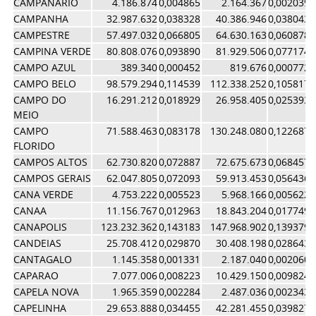
CAMPANARIO
4.186.874
0,004865
2.164.367
0,002039
CAMPANHA
32.987.632
0,038328
40.386.946
0,038043
CAMPESTRE
57.497.032
0,066805
64.630.163
0,060878
CAMPINA VERDE
80.808.076
0,093890
81.929.506
0,077174
CAMPO AZUL
389.340
0,000452
819.676
0,000772
CAMPO BELO
98.579.294
0,114539
112.338.252
0,105817
CAMPO DO
16.291.212
0,018929
26.958.405
0,025393
MEIO
CAMPO
71.588.463
0,083178
130.248.080
0,122687
FLORIDO
CAMPOS ALTOS
62.730.820
0,072887
72.675.673
0,068457
CAMPOS GERAIS
62.047.805
0,072093
59.913.453
0,056436
CANA VERDE
4.753.222
0,005523
5.968.166
0,005622
CANAA
11.156.767
0,012963
18.843.204
0,017749
CANAPOLIS
123.232.362
0,143183
147.968.902
0,139379
CANDEIAS
25.708.412
0,029870
30.408.198
0,028643
CANTAGALO
1.145.358
0,001331
2.187.040
0,002060
CAPARAO
7.077.006
0,008223
10.429.150
0,009824
CAPELA NOVA
1.965.359
0,002284
2.487.036
0,002343
CAPELINHA
29.653.888
0,034455
42.281.455
0,039827