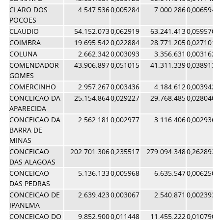
CLARO DOS
4.547.536
0,005284
7.000.286
0,006594
POCOES
CLAUDIO
54.152.073
0,062919
63.241.413
0,059570
COIMBRA
19.695.542
0,022884
28.771.205
0,027101
COLUNA
2.662.342
0,003093
3.356.631
0,003162
COMENDADOR
43.906.897
0,051015
41.311.339
0,038913
GOMES
COMERCINHO
2.957.267
0,003436
4.184.612
0,003942
CONCEICAO DA
25.154.864
0,029227
29.768.485
0,028040
APARECIDA
CONCEICAO DA
2.562.181
0,002977
3.116.406
0,002936
BARRA DE
MINAS
CONCEICAO
202.701.306
0,235517
279.094.348
0,262893
DAS ALAGOAS
CONCEICAO
5.136.133
0,005968
6.635.547
0,006250
DAS PEDRAS
CONCEICAO DE
2.639.423
0,003067
2.540.871
0,002393
IPANEMA
CONCEICAO DO
9.852.900
0,011448
11.455.222
0,010790