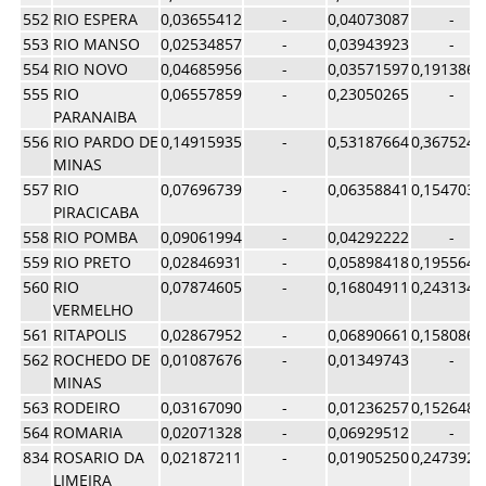
552
RIO ESPERA
0,03655412
-
0,04073087
-
553
RIO MANSO
0,02534857
-
0,03943923
-
554
RIO NOVO
0,04685956
-
0,03571597
0,1913869
555
RIO
0,06557859
-
0,23050265
-
PARANAIBA
556
RIO PARDO DE
0,14915935
-
0,53187664
0,3675247
MINAS
557
RIO
0,07696739
-
0,06358841
0,1547032
PIRACICABA
558
RIO POMBA
0,09061994
-
0,04292222
-
559
RIO PRETO
0,02846931
-
0,05898418
0,1955643
560
RIO
0,07874605
-
0,16804911
0,2431343
VERMELHO
561
RITAPOLIS
0,02867952
-
0,06890661
0,1580864
562
ROCHEDO DE
0,01087676
-
0,01349743
-
MINAS
563
RODEIRO
0,03167090
-
0,01236257
0,1526485
564
ROMARIA
0,02071328
-
0,06929512
-
834
ROSARIO DA
0,02187211
-
0,01905250
0,2473928
LIMEIRA