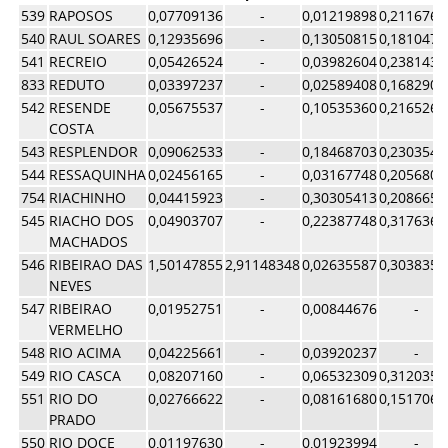
539
RAPOSOS
0,07709136
-
0,01219898
0,2116764
540
RAUL SOARES
0,12935696
-
0,13050815
0,1810478
541
RECREIO
0,05426524
-
0,03982604
0,2381435
833
REDUTO
0,03397237
-
0,02589408
0,1682909
542
RESENDE
0,05675537
-
0,10535360
0,2165267
COSTA
543
RESPLENDOR
0,09062533
-
0,18468703
0,2303544
544
RESSAQUINHA
0,02456165
-
0,03167748
0,2056809
754
RIACHINHO
0,04415923
-
0,30305413
0,2086650
545
RIACHO DOS
0,04903707
-
0,22387748
0,3176363
MACHADOS
546
RIBEIRAO DAS
1,50147855
2,91148348
0,02635587
0,3038355
NEVES
547
RIBEIRAO
0,01952751
-
0,00844676
-
VERMELHO
548
RIO ACIMA
0,04225661
-
0,03920237
-
549
RIO CASCA
0,08207160
-
0,06532309
0,3120358
551
RIO DO
0,02766622
-
0,08161680
0,1517065
PRADO
550
RIO DOCE
0,01197630
-
0,01923994
-