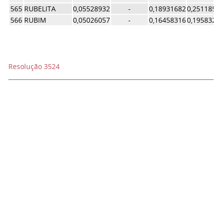
565
RUBELITA
0,05528932
-
0,18931682
0,2511852
566
RUBIM
0,05026057
-
0,16458316
0,1958329
Resolução 3524