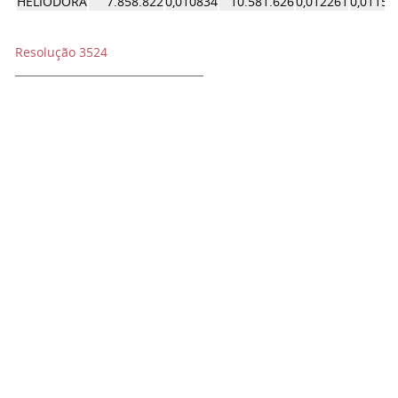
HELIODORA
7.858.822
0,010834
10.581.626
0,012261
0,01154
Resolução 3524