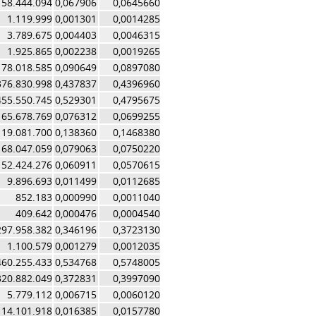
58.444.094
0,067906
0,0645660
1.119.999
0,001301
0,0014285
3.789.675
0,004403
0,0046315
1.925.865
0,002238
0,0019265
78.018.585
0,090649
0,0897080
376.830.998
0,437837
0,4396960
455.550.745
0,529301
0,4795675
65.678.769
0,076312
0,0699255
119.081.700
0,138360
0,1468380
68.047.059
0,079063
0,0750220
52.424.276
0,060911
0,0570615
9.896.693
0,011499
0,0112685
852.183
0,000990
0,0011040
409.642
0,000476
0,0004540
297.958.382
0,346196
0,3723130
1.100.579
0,001279
0,0012035
460.255.433
0,534768
0,5748005
320.882.049
0,372831
0,3997090
5.779.112
0,006715
0,0060120
14.101.918
0,016385
0,0157780