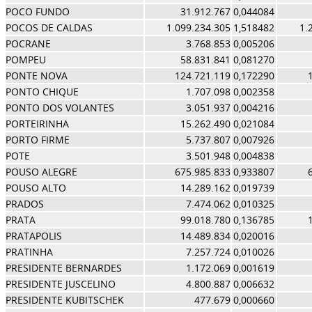
POCO FUNDO
31.912.767
0,044084
POCOS DE CALDAS
1.099.234.305
1,518482
1.
POCRANE
3.768.853
0,005206
POMPEU
58.831.841
0,081270
PONTE NOVA
124.721.119
0,172290
PONTO CHIQUE
1.707.098
0,002358
PONTO DOS VOLANTES
3.051.937
0,004216
PORTEIRINHA
15.262.490
0,021084
PORTO FIRME
5.737.807
0,007926
POTE
3.501.948
0,004838
POUSO ALEGRE
675.985.833
0,933807
POUSO ALTO
14.289.162
0,019739
PRADOS
7.474.062
0,010325
PRATA
99.018.780
0,136785
PRATAPOLIS
14.489.834
0,020016
PRATINHA
7.257.724
0,010026
PRESIDENTE BERNARDES
1.172.069
0,001619
PRESIDENTE JUSCELINO
4.800.887
0,006632
PRESIDENTE KUBITSCHEK
477.679
0,000660