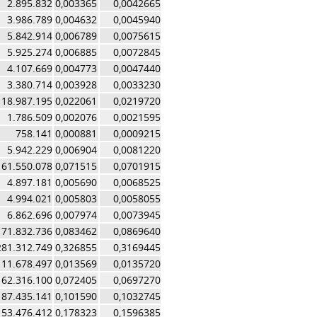
2.895.832
0,003365
0,0042665
3.986.789
0,004632
0,0045940
5.842.914
0,006789
0,0075615
5.925.274
0,006885
0,0072845
4.107.669
0,004773
0,0047440
3.380.714
0,003928
0,0033230
18.987.195
0,022061
0,0219720
1.786.509
0,002076
0,0021595
758.141
0,000881
0,0009215
5.942.229
0,006904
0,0081220
61.550.078
0,071515
0,0701915
4.897.181
0,005690
0,0068525
4.994.021
0,005803
0,0058055
6.862.696
0,007974
0,0073945
71.832.736
0,083462
0,0869640
281.312.749
0,326855
0,3169445
11.678.497
0,013569
0,0135720
62.316.100
0,072405
0,0697270
87.435.141
0,101590
0,1032745
153.476.412
0,178323
0,1596385