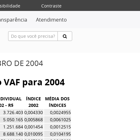
sibilidade
Contraste
ansparência
Atendimento
BRO DE 2004
do VAF para 2004
NDIVIDUAL
ÍNDICE
MÉDIA DOS
02 - R$
2002
ÍNDICES
3.726.403
0,004330
0,0024955
5.050.165
0,005868
0,0061025
1.251.684
0,001454
0,0012515
8.688.140
0,010095
0,0104195