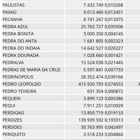
PAULISTAS
7.432.749
0,010268
PAVAO
9.013.460
0,012451
PECANHA
8.741.267
0,012075
PEDRA AZUL
25.702.727
0,035506
PEDRA BONITA
3.000.350
0,004145
PEDRA DO ANTA
1.681.805
0,002323
PEDRA DO INDAIA
14.642.527
0,020227
PEDRA DOURADA
1.028.660
0,001421
PEDRALVA
15.524.038
0,021445
PEDRAS DE MARIA DA CRUZ
5.597.841
0,007733
PEDRINOPOLIS
28.352.474
0,039166
PEDRO LEOPOLDO
415.920.793
0,574553
PEDRO TEIXEIRA
631.354
0,000872
PEQUERI
3.899.123
0,005386
PEQUI
7.911.251
0,010929
PERDIGAO
13.850.719
0,019133
PERDIZES
139.939.592
0,193313
PERDOES
30.763.995
0,042497
PERIQUITO
3.518.233
0,004860