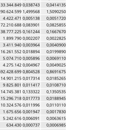
33.344.849
0,038743
0,0414135
290.624.599
1,499568
1,5090250
4.422.471
0,005138
0,0051720
72.210.688
0,083901
0,0825855
138.777.225
0,161244
0,1667670
1.899.790
0,002207
0,0022825
3.411.940
0,003964
0,0040900
16.261.552
0,018894
0,0199890
5.074.710
0,005896
0,0069110
4.275.142
0,004967
0,0049025
692.428.699
0,804528
0,8691675
14.901.215
0,017314
0,0185265
9.825.801
0,011417
0,0108710
114.745.381
0,133322
0,1350535
15.296.718
0,017773
0,0188945
10.324.576
0,011996
0,0110110
1.675.656
0,001947
0,0017830
5.242.616
0,006091
0,0063615
634.430
0,000737
0,0006985