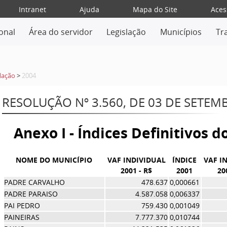
Intranet
Ajuda
Mapa do Site
Aces
ional
Área do servidor
Legislação
Municípios
Tr
lação
>
2004
RESOLUÇÃO Nº 3.560, DE 03 DE SETEM
Anexo I - Índices Definitivos 
NOME DO MUNICÍPIO
VAF INDIVIDUAL
ÍNDICE
VAF I
2001 - R$
2001
20
PADRE CARVALHO
478.637
0,000661
PADRE PARAISO
4.587.058
0,006337
PAI PEDRO
759.430
0,001049
PAINEIRAS
7.777.370
0,010744