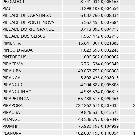
PESCADOR
3.741.031
0,005168
PIAU
3.298.109
0,004556
PIEDADE DE CARATINGA
6.032.760
0,008334
PIEDADE DE PONTE NOVA
5.562.452
0,007684
PIEDADE DO RIO GRANDE
3.413.092
0,004715
PIEDADE DOS GERAIS
1.967.472
0,002718
PIMENTA
15.841.001
0,021883
PINGO D AGUA
1.623.696
0,002243
PINTOPOLIS
696.502
0,000962
PIRACEMA
6.761.534
0,009340
PIRAJUBA
49.853.755
0,068868
PIRANGA
5.802.426
0,008015
PIRANGUCU
4.204.387
0,005808
PIRANGUINHO
4.933.524
0,006815
PIRAPETINGA
65.488.518
0,090466
PIRAPORA
222.262.671
0,307034
PIRAUBA
9.826.632
0,013575
PITANGUI
48.536.797
0,067049
PIUMHI
75.980.198
0,104959
PLANURA
102.037.193
0,140954