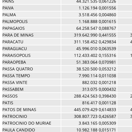
PAINS
44.321.535
0,061226
PAIVA
1.126.194
0,001556
PALMA
3.518.456
0,004860
PALMOPOLIS
1.168.888
0,001615
PAPAGAIOS
64.258.547
0,088767
PARA DE MINAS
319.642.990
0,441555
PARACATU
311.158.452
0,429834
PARAGUACU
45.996.010
0,063539
PARAISOPOLIS
112.433.402
0,155316
PARAOPEBA
51.383.064
0,070981
PASSA QUATRO
38.520.500
0,053212
PASSA TEMPO
7.990.114
0,011038
PASSA VINTE
882.032
0,001218
PASSABEM
313.075
0,000432
PASSOS
288.424.563
0,398430
PATIS
816.417
0,001128
PATOS DE MINAS
445.079.429
0,614833
PATROCINIO
308.807.723
0,426587
PATROCINIO DO MURIAE
3.843.165
0,005309
PAULA CANDIDO
10.982.188
0,015171