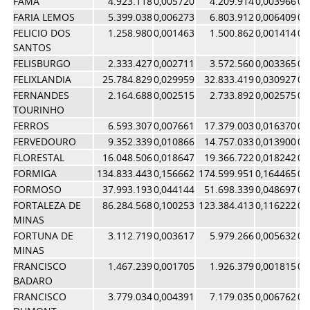
FAMA
4.923.118
0,005720
4.209.914
0,003966
0,
FARIA LEMOS
5.399.038
0,006273
6.803.912
0,006409
0,
FELICIO DOS
1.258.980
0,001463
1.500.862
0,001414
0,
SANTOS
FELISBURGO
2.333.427
0,002711
3.572.560
0,003365
0,
FELIXLANDIA
25.784.829
0,029959
32.833.419
0,030927
0,
FERNANDES
2.164.688
0,002515
2.733.892
0,002575
0,
TOURINHO
FERROS
6.593.307
0,007661
17.379.003
0,016370
0,
FERVEDOURO
9.352.339
0,010866
14.757.033
0,013900
0,
FLORESTAL
16.048.506
0,018647
19.366.722
0,018242
0,
FORMIGA
134.833.443
0,156662
174.599.951
0,164465
0,
FORMOSO
37.993.193
0,044144
51.698.339
0,048697
0,
FORTALEZA DE
86.284.568
0,100253
123.384.413
0,116222
0,
MINAS
FORTUNA DE
3.112.719
0,003617
5.979.266
0,005632
0,
MINAS
FRANCISCO
1.467.239
0,001705
1.926.379
0,001815
0,
BADARO
FRANCISCO
3.779.034
0,004391
7.179.035
0,006762
0,