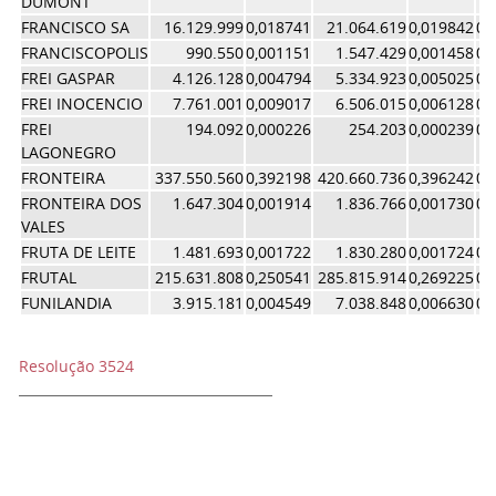
DUMONT
FRANCISCO SA
16.129.999
0,018741
21.064.619
0,019842
0,
FRANCISCOPOLIS
990.550
0,001151
1.547.429
0,001458
0,
FREI GASPAR
4.126.128
0,004794
5.334.923
0,005025
0,
FREI INOCENCIO
7.761.001
0,009017
6.506.015
0,006128
0,
FREI
194.092
0,000226
254.203
0,000239
0,
LAGONEGRO
FRONTEIRA
337.550.560
0,392198
420.660.736
0,396242
0,
FRONTEIRA DOS
1.647.304
0,001914
1.836.766
0,001730
0,
VALES
FRUTA DE LEITE
1.481.693
0,001722
1.830.280
0,001724
0,
FRUTAL
215.631.808
0,250541
285.815.914
0,269225
0,
FUNILANDIA
3.915.181
0,004549
7.038.848
0,006630
0,
Resolução 3524