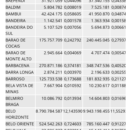
BAEPENDI
31.921.059
0,044096
37.340.155
0,043385
BALDIM
5.804.782
0,008019
7.525.181
0,008743
BAMBUI
42.424.175
0,058605
41.950.870
0,048742
BANDEIRA
1.142.541
0,001578
1.363.934
0,001585
BANDEIRA DO
5.107.529
0,007056
5.694.873
0,006617
SUL
BARAO DE
175.757.709
0,242792
240.445.045
0,279371
COCAIS
BARAO DE
2.945.664
0,004069
4.707.474
0,005470
MONTE ALTO
BARBACENA
270.871.186
0,374181
348.747.536
0,405207
BARRA LONGA
2.874.211
0,003970
2.196.633
0,002552
BARROSO
125.733.538
0,173688
181.832.935
0,211270
BELA VISTA DE
7.667.904
0,010592
10.230.617
0,011887
MINAS
BELMIRO
10.086.792
0,013934
14.604.803
0,016969
BRAGA
BELO
8.790.784.587
12,143590
9.943.198.455
11,552930
HORIZONTE
BELO ORIENTE
524.542.263
0,724603
785.160.447
0,912273