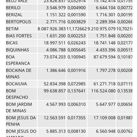
BELO VALE
23.826.837
0,032914
15.142.414
0,017594
BERILO
3.546.979
0,004900
6.644.104
0,007720
BERIZAL
1.151.322
0,001590
1.716.301
0,001994
BERTOPOLIS
2.771.716
0,003829
2.289.394
0,002660
BETIM
8.087.926.383
11,172662
9.210.975.079
10,702169
BIAS FORTES
1.631.200
0,002253
1.751.848
0,002035
BICAS
18.997.511
0,026243
18.741.148
0,021775
BIQUINHAS
4.086.788
0,005645
4.433.396
0,005151
BOA
73.074.203
0,100945
87.679.594
0,101874
ESPERANCA
BOCAINA DE
1.386.646
0,001916
1.797.278
0,002088
MINAS
BOCAIUVA
52.834.398
0,072985
61.271.718
0,071191
BOM
99.638.857
0,137641
116.524.080
0,135389
DESPACHO
BOM JARDIM
4.567.993
0,006310
5.647.977
0,006562
DE MINAS
BOM JESUS DA
12.563.591
0,017355
17.109.008
0,019879
PENHA
BOM JESUS DO
5.885.313
0,008130
6.560.948
0,007623