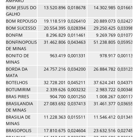
AMPARO
BOM JESUS DO
13.520.896
0,018678
14.302.985
0,016619
GALHO
BOM REPOUSO
19.118.519
0,026410
20.889.073
0,024271
BOM SUCESSO
20.554.395
0,028394
29.250.425
0,033986
BONFIM
8.296.829
0,011461
9.269.769
0,010770
BONFINOPOLIS
31.462.806
0,043463
51.238.805
0,059534
DE MINAS
BONITO DE
963.419
0,001331
978.917
0,001137
MINAS
BORDA DA
24.757.216
0,034200
26.884.782
0,031237
MATA
BOTELHOS
32.728.201
0,045211
37.624.241
0,043715
BOTUMIRIM
2.339.626
0,003232
2.983.722
0,003467
BRAS PIRES
904.700
0,001250
1.008.267
0,001171
BRASILANDIA
27.083.692
0,037413
31.461.377
0,036555
DE MINAS
BRASILIA DE
11.228.363
0,015511
11.546.412
0,013416
MINAS
BRASOPOLIS
17.810.675
0,024604
23.632.516
0,027458