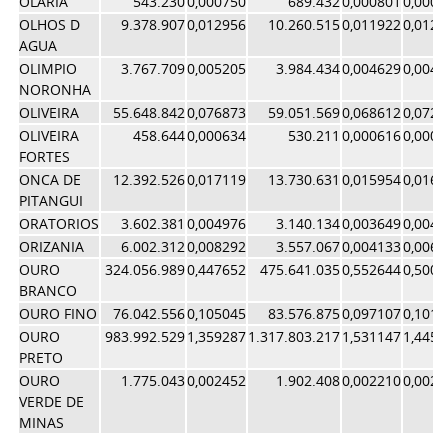
OLARIA
543.230
0,000750
689.432
0,000801
0,0007
OLHOS D
9.378.907
0,012956
10.260.515
0,011922
0,0124
AGUA
OLIMPIO
3.767.709
0,005205
3.984.434
0,004629
0,0049
NORONHA
OLIVEIRA
55.648.842
0,076873
59.051.569
0,068612
0,0727
OLIVEIRA
458.644
0,000634
530.211
0,000616
0,0006
FORTES
ONCA DE
12.392.526
0,017119
13.730.631
0,015954
0,0165
PITANGUI
ORATORIOS
3.602.381
0,004976
3.140.134
0,003649
0,0043
ORIZANIA
6.002.312
0,008292
3.557.067
0,004133
0,0062
OURO
324.056.989
0,447652
475.641.035
0,552644
0,5001
BRANCO
OURO FINO
76.042.556
0,105045
83.576.875
0,097107
0,1010
OURO
983.992.529
1,359287
1.317.803.217
1,531147
1,4452
PRETO
OURO
1.775.043
0,002452
1.902.408
0,002210
0,0023
VERDE DE
MINAS