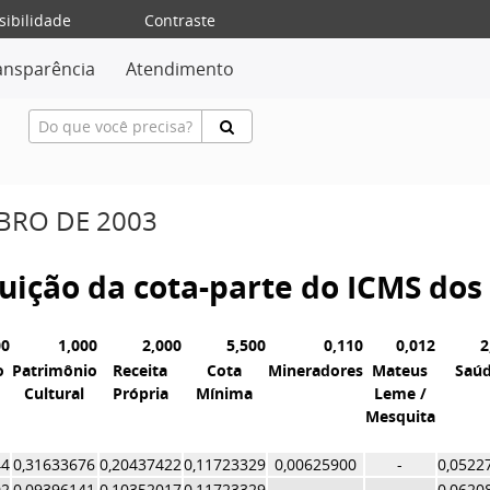
sibilidade
Contraste
ansparência
Atendimento
MBRO DE 2003
ibuição da cota-parte do ICMS do
00
1,000
2,000
5,500
0,110
0,012
2
o
Patrimônio
Receita
Cota
Mineradores
Mateus
Saú
Cultural
Própria
Mínima
Leme /
Mesquita
44
0,31633676
0,20437422
0,11723329
0,00625900
-
0,0522
02
0,09396141
0,10352017
0,11723329
-
-
0,0620