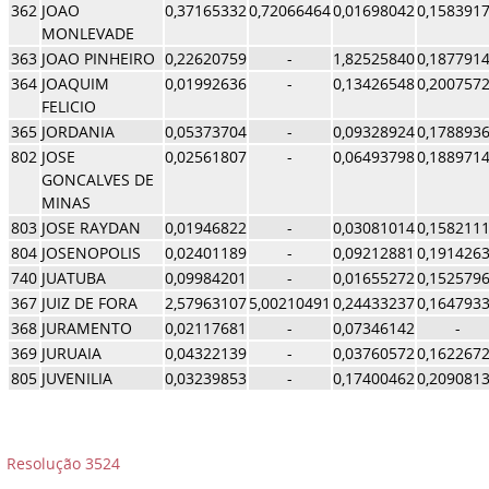
362
JOAO
0,37165332
0,72066464
0,01698042
0,158391
MONLEVADE
363
JOAO PINHEIRO
0,22620759
-
1,82525840
0,187791
364
JOAQUIM
0,01992636
-
0,13426548
0,200757
FELICIO
365
JORDANIA
0,05373704
-
0,09328924
0,178893
802
JOSE
0,02561807
-
0,06493798
0,188971
GONCALVES DE
MINAS
803
JOSE RAYDAN
0,01946822
-
0,03081014
0,158211
804
JOSENOPOLIS
0,02401189
-
0,09212881
0,191426
740
JUATUBA
0,09984201
-
0,01655272
0,152579
367
JUIZ DE FORA
2,57963107
5,00210491
0,24433237
0,164793
368
JURAMENTO
0,02117681
-
0,07346142
-
369
JURUAIA
0,04322139
-
0,03760572
0,162267
805
JUVENILIA
0,03239853
-
0,17400462
0,209081
Resolução 3524