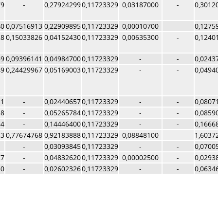
79
-
0,27924299
0,11723329
0,03187000
-
0,3012
40
0,07516913
0,22909895
0,11723329
0,00010700
-
0,1275
28
0,15033826
0,04152430
0,11723329
0,00635300
-
0,1240
69
0,09396141
0,04984700
0,11723329
-
-
0,0243
49
0,24429967
0,05169003
0,11723329
-
-
0,0494
11
-
0,02440657
0,11723329
-
-
0,0807
38
-
0,05265784
0,11723329
-
-
0,0859
64
-
0,14446400
0,11723329
-
-
0,1666
33
0,77674768
0,92183888
0,11723329
0,08848100
-
1,6037
-
0,03093845
0,11723329
-
-
0,0700
27
-
0,04832620
0,11723329
0,00002500
-
0,0293
30
-
0,02602326
0,11723329
-
-
0,0634