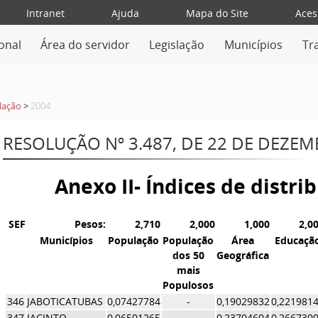
Intranet
Ajuda
Mapa do Site
Aces
ional
Área do servidor
Legislação
Municípios
Tr
lação
>
2004
RESOLUÇÃO Nº 3.487, DE 22 DE DEZE
Anexo II- Índices de distr
SEF
Pesos:
2,710
2,000
1,000
2,0
Municípios
População
População
Área
Educaçã
dos 50
Geográfica
mais
Populosos
346
JABOTICATUBAS
0,07427784
-
0,19029832
0,221981
347
JACINTO
0,06501265
-
0,23704604
0,266730