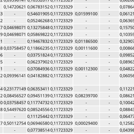
0,14720621
0,06783152
0,11723329
-
-
0,0786
63
-
0,54601905
0,11723329
0,01599100
-
0,0612
42
-
0,05246268
0,11723329
-
-
0,0636
27
0,04698071
0,13275848
0,11723329
-
-
0,1575
79
0,04698071
0,05869822
0,11723329
-
-
0,1035
91
-
0,19467832
0,11723329
0,01186500
-
0,3290
68
0,03758457
0,11866235
0,11723329
0,00111600
-
0,0086
06
-
0,03751824
0,11723329
-
-
0,0985
35
-
0,06237902
0,11723329
-
-
0,0896
51
-
0,07084936
0,11723329
0,00112300
-
0,0482
32
0,09396141
0,04182882
0,11723329
-
-
0,0605
64
0,23177149
0,06353411
0,11723329
-
-
0,1122
12
0,08456527
0,09451139
0,11723329
0,08239700
-
0,0862
70
0,03758457
0,11774732
0,11723329
-
-
0,1004
38
0,54497620
0,08524556
0,11723329
-
-
0,0884
-
0,11125442
0,11723329
-
-
0,0647
27
0,50112754
0,06946580
0,11723329
0,00029400
-
0,1258
-
0,07738514
0,11723329
-
-
0,0439