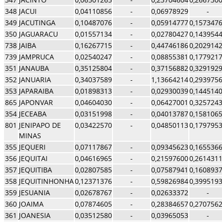
348
JACUI
0,04110856
-
0,06978929
-
349
JACUTINGA
0,10487076
-
0,05914777
0,157347
350
JAGUARACU
0,01557134
-
0,02780427
0,143954
738
JAIBA
0,16267715
-
0,44746186
0,202914
739
JAMPRUCA
0,02540247
-
0,08855381
0,177921
351
JANAUBA
0,35125804
-
0,37156882
0,329192
352
JANUARIA
0,34037589
-
1,13664214
0,293975
353
JAPARAIBA
0,01898313
-
0,02930039
0,144514
865
JAPONVAR
0,04604030
-
0,06427001
0,325724
354
JECEABA
0,03151998
-
0,04013787
0,158106
801
JENIPAPO DE
0,03422570
-
0,04850113
0,179795
MINAS
355
JEQUERI
0,07117867
-
0,09345623
0,165536
356
JEQUITAI
0,04616965
-
0,21597600
0,261431
357
JEQUITIBA
0,02807585
-
0,07587941
0,160893
358
JEQUITINHONHA
0,12371376
-
0,59826984
0,399519
359
JESUANIA
0,02678767
-
0,02633372
-
360
JOAIMA
0,07874605
-
0,28384657
0,270756
361
JOANESIA
0,03512580
-
0,03965053
-