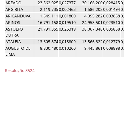
AREADO
23.562.025
0,027377
30.166.200
0,028415
0,0
ARGIRITA
2.119.735
0,002463
1.586.202
0,001494
0,0
ARICANDUVA
1.549.111
0,001800
4.095.282
0,003858
0,0
ARINOS
16.791.158
0,019510
24.958.501
0,023510
0,0
ASTOLFO
21.791.355
0,025319
38.067.348
0,035858
0,0
DUTRA
ATALEIA
13.605.874
0,015809
13.566.822
0,012779
0,0
AUGUSTO DE
8.830.480
0,010260
9.445.861
0,008898
0,0
LIMA
Resolução 3524