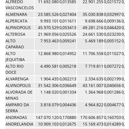
ALFREDO
11.692.080
0,013585
22.901.255
0,021572
0,0
VASCONCELOS
ALMENARA
23.585.526
0,027404
35.030.838
0,032997
0,0
ALPERCATA
9.993.101
0,011611
9.698.666
0,009136
0,0
ALPINOPOLIS
45.970.529
0,053413
49.281.216
0,046420
0,0
ALTEROSA
21.969.056
0,025526
24.661.530
0,023230
0,0
ALTO
7.953.463
0,009241
5.469.189
0,005152
0,0
CAPARAO
ALTO
12.868.980
0,014952
11.706.558
0,011027
0,0
JEQUITIBA
ALTO RIO
4.490.581
0,005218
7.719.811
0,007272
0,0
DOCE
ALVARENGA
1.904.435
0,002213
2.334.635
0,002199
0,0
ALVINOPOLIS
31.542.306
0,036649
43.161.007
0,040656
0,0
ALVORADA DE
1.148.020
0,001334
1.364.968
0,001286
0,0
MINAS
AMPARO DA
3.818.079
0,004436
4.964.822
0,004677
0,0
SERRA
ANDRADAS
147.070.120
0,170880
170.606.857
0,160703
0,1
ANDRELANDIA
10.909.103
0,012675
15.169.473
0,014289
0,0