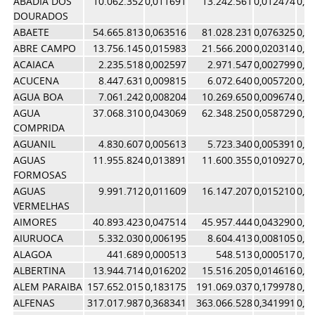
ABADIA DOS
10.062.352
0,011691
13.242.561
0,012474
0,0
DOURADOS
ABAETE
54.665.813
0,063516
81.028.231
0,076325
0,0
ABRE CAMPO
13.756.145
0,015983
21.566.200
0,020314
0,0
ACAIACA
2.235.518
0,002597
2.971.547
0,002799
0,0
ACUCENA
8.447.631
0,009815
6.072.640
0,005720
0,0
AGUA BOA
7.061.242
0,008204
10.269.650
0,009674
0,0
AGUA
37.068.310
0,043069
62.348.250
0,058729
0,0
COMPRIDA
AGUANIL
4.830.607
0,005613
5.723.340
0,005391
0,0
AGUAS
11.955.824
0,013891
11.600.355
0,010927
0,0
FORMOSAS
AGUAS
9.991.712
0,011609
16.147.207
0,015210
0,0
VERMELHAS
AIMORES
40.893.423
0,047514
45.957.444
0,043290
0,0
AIURUOCA
5.332.030
0,006195
8.604.413
0,008105
0,0
ALAGOA
441.689
0,000513
548.513
0,000517
0,0
ALBERTINA
13.944.714
0,016202
15.516.205
0,014616
0,0
ALEM PARAIBA
157.652.015
0,183175
191.069.037
0,179978
0,1
ALFENAS
317.017.987
0,368341
363.066.528
0,341991
0,3