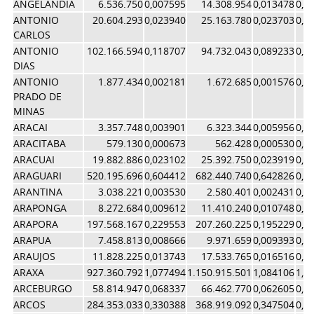
ANGELANDIA
6.536.750
0,007595
14.308.954
0,013478
0,0
ANTONIO
20.604.293
0,023940
25.163.780
0,023703
0,0
CARLOS
ANTONIO
102.166.594
0,118707
94.732.043
0,089233
0,1
DIAS
ANTONIO
1.877.434
0,002181
1.672.685
0,001576
0,0
PRADO DE
MINAS
ARACAI
3.357.748
0,003901
6.323.344
0,005956
0,0
ARACITABA
579.130
0,000673
562.428
0,000530
0,0
ARACUAI
19.882.886
0,023102
25.392.750
0,023919
0,0
ARAGUARI
520.195.696
0,604412
682.440.740
0,642826
0,6
ARANTINA
3.038.221
0,003530
2.580.401
0,002431
0,0
ARAPONGA
8.272.684
0,009612
11.410.240
0,010748
0,0
ARAPORA
197.568.167
0,229553
207.260.225
0,195229
0,2
ARAPUA
7.458.813
0,008666
9.971.659
0,009393
0,0
ARAUJOS
11.828.225
0,013743
17.533.765
0,016516
0,0
ARAXA
927.360.792
1,077494
1.150.915.501
1,084106
1,0
ARCEBURGO
58.814.947
0,068337
66.462.770
0,062605
0,0
ARCOS
284.353.033
0,330388
368.919.092
0,347504
0,3