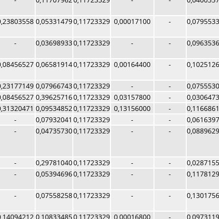
0,23803558
0,05331479
0,11723329
0,00017100
-
0,079553
-
0,03698933
0,11723329
-
-
0,096353
0,08456527
0,06581914
0,11723329
0,00164400
-
0,102512
0,23177149
0,07966743
0,11723329
-
-
0,075553
0,08456527
0,39625716
0,11723329
0,03157800
-
0,030647
0,31320471
0,09534852
0,11723329
0,13156000
-
0,116686
-
0,07932041
0,11723329
-
-
0,061639
-
0,04735730
0,11723329
-
-
0,088962
-
0,29781040
0,11723329
-
-
0,028715
-
0,05394696
0,11723329
-
-
0,117812
-
0,07558258
0,11723329
-
-
0,130175
0,14094212
0,10833485
0,11723329
0,00016800
-
0,097311