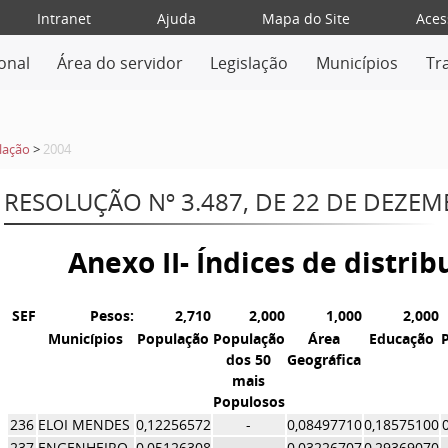
Intranet
Ajuda
Mapa do Site
Aces
ional
Área do servidor
Legislação
Municípios
Tr
lação
>
2004
RESOLUÇÃO Nº 3.487, DE 22 DE DEZE
Anexo II- Índices de distri
SEF
Pesos:
2,710
2,000
1,000
2,000
Municípios
População
População
Área
Educação
dos 50
Geográfica
mais
Populosos
236
ELOI MENDES
0,12256572
-
0,08497710
0,18575100
237
ENGENHEIRO
0,05126308
-
0,03226707
0,29369070