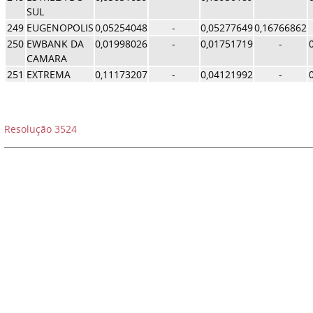
SUL
249
EUGENOPOLIS
0,05254048
-
0,05277649
0,16766862
250
EWBANK DA
0,01998026
-
0,01751719
-
CAMARA
251
EXTREMA
0,11173207
-
0,04121992
-
Resolução 3524