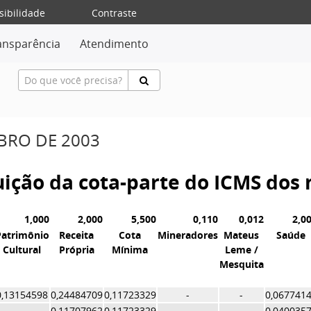
sibilidade
Contraste
ansparência
Atendimento
MBRO DE 2003
buição da cota-parte do ICMS do
1,000
2,000
5,500
0,110
0,012
2,0
Patrimônio
Receita
Cota
Mineradores
Mateus
Saúde
Cultural
Própria
Mínima
Leme /
Mesquita
0,13154598
0,24484709
0,11723329
-
-
0,067741
-
0,11707962
0,11723329
-
-
0,040035