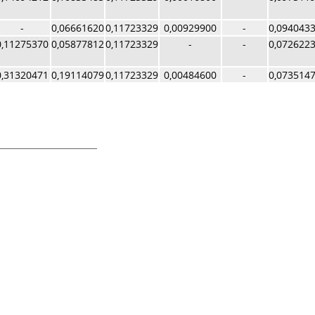
-
0,06661620
0,11723329
0,00929900
-
0,094043
0,11275370
0,05877812
0,11723329
-
-
0,072622
0,31320471
0,19114079
0,11723329
0,00484600
-
0,073514