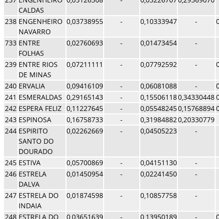
CALDAS
238
ENGENHEIRO
0,03738955
-
0,10333947
-
NAVARRO
733
ENTRE
0,02760693
-
0,01473454
-
FOLHAS
239
ENTRE RIOS
0,07211111
-
0,07792592
-
DE MINAS
240
ERVALIA
0,09416109
-
0,06081088
-
241
ESMERALDAS
0,29165143
-
0,15506118
0,34330448
242
ESPERA FELIZ
0,11227645
-
0,05548245
0,15768894
243
ESPINOSA
0,16758733
-
0,31984882
0,20330779
244
ESPIRITO
0,02262669
-
0,04505223
-
SANTO DO
DOURADO
245
ESTIVA
0,05700869
-
0,04151130
-
246
ESTRELA
0,01450954
-
0,02241450
-
DALVA
247
ESTRELA DO
0,01874598
-
0,10857758
-
INDAIA
248
ESTRELA DO
0,03651639
-
0,13950189
-