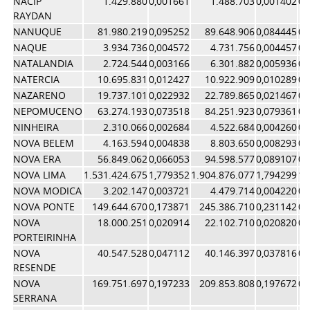
NACIP
1.429.880
0,001661
1.488.703
0,001402
0,
RAYDAN
NANUQUE
81.980.219
0,095252
89.648.906
0,084445
0,
NAQUE
3.934.736
0,004572
4.731.756
0,004457
0,
NATALANDIA
2.724.544
0,003166
6.301.882
0,005936
0,
NATERCIA
10.695.831
0,012427
10.922.909
0,010289
0,
NAZARENO
19.737.101
0,022932
22.789.865
0,021467
0,
NEPOMUCENO
63.274.193
0,073518
84.251.923
0,079361
0,
NINHEIRA
2.310.066
0,002684
4.522.684
0,004260
0,
NOVA BELEM
4.163.594
0,004838
8.803.650
0,008293
0,
NOVA ERA
56.849.062
0,066053
94.598.577
0,089107
0,
NOVA LIMA
1.531.424.675
1,779352
1.904.876.077
1,794299
1,
NOVA MODICA
3.202.147
0,003721
4.479.714
0,004220
0,
NOVA PONTE
149.644.670
0,173871
245.386.710
0,231142
0,
NOVA
18.000.251
0,020914
22.102.710
0,020820
0,
PORTEIRINHA
NOVA
40.547.528
0,047112
40.146.397
0,037816
0,
RESENDE
NOVA
169.751.697
0,197233
209.853.808
0,197672
0,
SERRANA