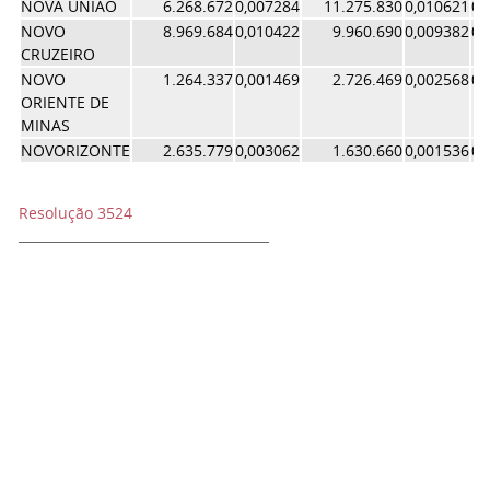
NOVA UNIAO
6.268.672
0,007284
11.275.830
0,010621
0,
NOVO
8.969.684
0,010422
9.960.690
0,009382
0,
CRUZEIRO
NOVO
1.264.337
0,001469
2.726.469
0,002568
0,
ORIENTE DE
MINAS
NOVORIZONTE
2.635.779
0,003062
1.630.660
0,001536
0,
Resolução 3524