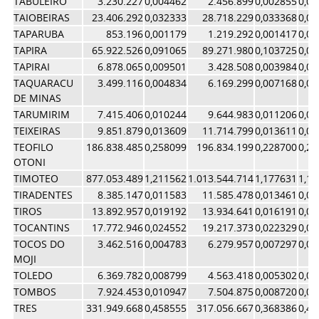
TABULEIRO
3.230.227
0,004462
2.456.899
0,002855
0,0
TAIOBEIRAS
23.406.292
0,032333
28.718.229
0,033368
0,0
TAPARUBA
853.196
0,001179
1.219.292
0,001417
0,0
TAPIRA
65.922.526
0,091065
89.271.980
0,103725
0,0
TAPIRAI
6.878.065
0,009501
3.428.508
0,003984
0,0
TAQUARACU
3.499.116
0,004834
6.169.299
0,007168
0,0
DE MINAS
TARUMIRIM
7.415.406
0,010244
9.644.983
0,011206
0,0
TEIXEIRAS
9.851.879
0,013609
11.714.799
0,013611
0,0
TEOFILO
186.838.485
0,258099
196.834.199
0,228700
0,2
OTONI
TIMOTEO
877.053.489
1,211562
1.013.544.714
1,177631
1,1
TIRADENTES
8.385.147
0,011583
11.585.478
0,013461
0,0
TIROS
13.892.957
0,019192
13.934.641
0,016191
0,0
TOCANTINS
17.772.946
0,024552
19.217.373
0,022329
0,0
TOCOS DO
3.462.516
0,004783
6.279.957
0,007297
0,0
MOJI
TOLEDO
6.369.782
0,008799
4.563.418
0,005302
0,0
TOMBOS
7.924.453
0,010947
7.504.875
0,008720
0,0
TRES
331.949.668
0,458555
317.056.667
0,368386
0,4