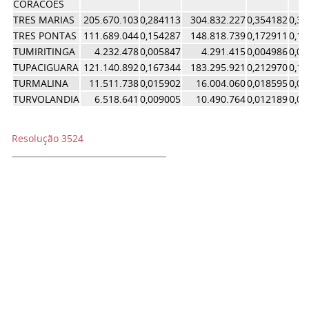
CORACOES
TRES MARIAS
205.670.103
0,284113
304.832.227
0,354182
0,3
TRES PONTAS
111.689.044
0,154287
148.818.739
0,172911
0,1
TUMIRITINGA
4.232.478
0,005847
4.291.415
0,004986
0,0
TUPACIGUARA
121.140.892
0,167344
183.295.921
0,212970
0,1
TURMALINA
11.511.738
0,015902
16.004.060
0,018595
0,0
TURVOLANDIA
6.518.641
0,009005
10.490.764
0,012189
0,0
Resolução 3524