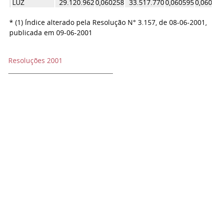
LUZ
29.120.962
0,060258
33.517.770
0,060595
0,0604
* (1) Índice alterado pela Resolução N° 3.157, de 08-06-2001,
publicada em 09-06-2001
Resoluções 2001