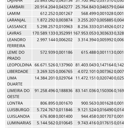
LAJINHA
20.845.042
0,043134
31.700.942
0,057310
0,0502
LAMBARI
20.914.204
0,043277
25.764.843
0,046579
0,0449
LAMIM
612.252
0,001267
568.499
0,001028
0,0011
LARANJAL
1.872.292
0,003874
3.255.207
0,005885
0,0048
LASSANCE
5.298.257
0,010963
8.256.333
0,014926
0,0129
LAVRAS
170.589.133
0,352991
167.953.053
0,303633
0,3283
LEANDRO
2.997.144
0,006202
3.314.394
0,005992
0,0060
FERREIRA
LEME DO
572.939
0,001186
615.488
0,001113
0,0011
PRADO
LEOPOLDINA
66.671.526
0,137960
81.403.043
0,147164
0,1425
LIBERDADE
3.269.325
0,006765
4.072.101
0,007362
0,0070
LIMA
14.384.201
0,029764
11.472.151
0,020740
0,0252
DUARTE
LIMEIRA DO
91.258.496
0,188836
83.141.036
0,150306
0,1695
OESTE
LONTRA
806.895
0,001670
900.563
0,001628
0,0016
LUISBURGO
5.724.767
0,011846
9.121.524
0,016490
0,0141
LUISLANDIA
676.808
0,001400
944.458
0,001707
0,0015
LUMINARIAS
5.144.562
0,010645
9.743.416
0,017615
0,0141