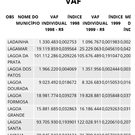
VAF
OBS
NOME DO
VAF
ÍNDICE
VAF
ÍNDICE
MÉD
MUNICÍPIO
INDIVIDUAL
1998
INDIVIDUAL
1999
DO
1998 - R$
1999 - R$
ÍNDI
LADAINHA
1.330.483
0,002753
1.096.767
0,001983
0,0023
LAGAMAR
19.119.859
0,039564
25.229.063
0,045610
0,0425
LAGOA DA
101.112.286
0,209226
105.676.489
0,191047
0,2001
PRATA
LAGOA DOS
1.966.220
0,004069
1.351.956
0,002444
0,0032
PATOS
LAGOA
9.023.492
0,018672
8.326.683
0,015053
0,0168
DOURADA
LAGOA
18.981.774
0,039278
19.828.881
0,035848
0,0375
FORMOSA
LAGOA
15.881.685
0,032863
16.186.444
0,029263
0,0310
GRANDE
LAGOA
93.705.930
0,193901
122.028.911
0,220610
0,2072
SANTA