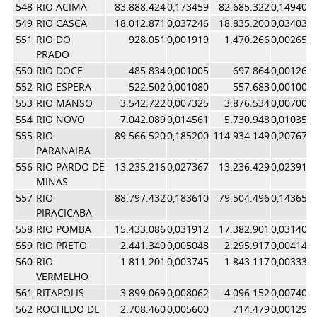
548
RIO ACIMA
83.888.424
0,173459
82.685.322
0,149402
549
RIO CASCA
18.012.871
0,037246
18.835.200
0,034033
551
RIO DO
928.051
0,001919
1.470.266
0,002657
PRADO
550
RIO DOCE
485.834
0,001005
697.864
0,001261
552
RIO ESPERA
522.502
0,001080
557.683
0,001008
553
RIO MANSO
3.542.722
0,007325
3.876.534
0,007004
554
RIO NOVO
7.042.089
0,014561
5.730.948
0,010355
555
RIO
89.566.520
0,185200
114.934.149
0,207672
PARANAIBA
556
RIO PARDO DE
13.235.216
0,027367
13.236.429
0,023917
MINAS
557
RIO
88.797.432
0,183610
79.504.496
0,143655
PIRACICABA
558
RIO POMBA
15.433.086
0,031912
17.382.901
0,031409
559
RIO PRETO
2.441.340
0,005048
2.295.917
0,004148
560
RIO
1.811.201
0,003745
1.843.117
0,003330
VERMELHO
561
RITAPOLIS
3.899.069
0,008062
4.096.152
0,007401
562
ROCHEDO DE
2.708.460
0,005600
714.479
0,001291