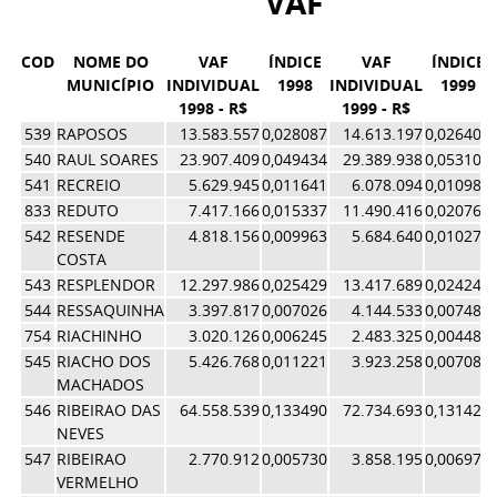
VAF
COD
NOME DO
VAF
ÍNDICE
VAF
ÍNDICE
MUNICÍPIO
INDIVIDUAL
1998
INDIVIDUAL
1999
1998 - R$
1999 - R$
539
RAPOSOS
13.583.557
0,028087
14.613.197
0,026404
540
RAUL SOARES
23.907.409
0,049434
29.389.938
0,053104
541
RECREIO
5.629.945
0,011641
6.078.094
0,010982
833
REDUTO
7.417.166
0,015337
11.490.416
0,020762
542
RESENDE
4.818.156
0,009963
5.684.640
0,010271
COSTA
543
RESPLENDOR
12.297.986
0,025429
13.417.689
0,024244
544
RESSAQUINHA
3.397.817
0,007026
4.144.533
0,007489
754
RIACHINHO
3.020.126
0,006245
2.483.325
0,004487
545
RIACHO DOS
5.426.768
0,011221
3.923.258
0,007089
MACHADOS
546
RIBEIRAO DAS
64.558.539
0,133490
72.734.693
0,131422
NEVES
547
RIBEIRAO
2.770.912
0,005730
3.858.195
0,006971
VERMELHO