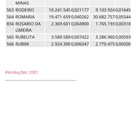
MINAS
563
RODEIRO
10.241.545
0,021177
9.103.924
0,016450
564
ROMARIA
19.471.659
0,040262
30.682.757
0,055440
834
ROSARIO DA
2.369.601
0,004900
1.765.193
0,003189
LIMEIRA
565
RUBELITA
3.589.589
0,007422
3.286.960
0,005939
566
RUBIM
2.924.300
0,006047
2.770.475
0,005006
Resoluções 2001