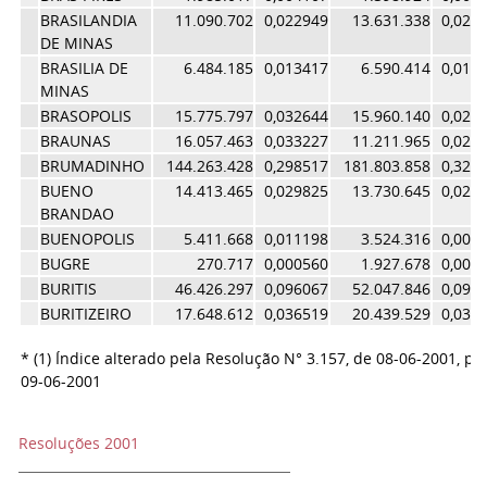
BRASILANDIA
11.090.702
0,022949
13.631.338
0,024
DE MINAS
BRASILIA DE
6.484.185
0,013417
6.590.414
0,011
MINAS
BRASOPOLIS
15.775.797
0,032644
15.960.140
0,028
BRAUNAS
16.057.463
0,033227
11.211.965
0,020
BRUMADINHO
144.263.428
0,298517
181.803.858
0,328
BUENO
14.413.465
0,029825
13.730.645
0,024
BRANDAO
BUENOPOLIS
5.411.668
0,011198
3.524.316
0,006
BUGRE
270.717
0,000560
1.927.678
0,003
BURITIS
46.426.297
0,096067
52.047.846
0,094
BURITIZEIRO
17.648.612
0,036519
20.439.529
0,036
* (1) Índice alterado pela Resolução N° 3.157, de 08-06-2001, p
09-06-2001
Resoluções 2001