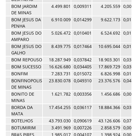
BOM JARDIM
4.499.801
0,009311
4.205.559
0,007
DE MINAS
BOM JESUS DA
6.910.009
0,014299
9.622.173
0,017
PENHA
BOM JESUS DO
5.026.472
0,010401
6.524.692
0,011
AMPARO
BOM JESUS DO
8.439.775
0,017464
10.695.044
0,019
GALHO
BOM REPOUSO
18.287.949
0,037842
18.903.301
0,034
BOM SUCESSO
16.626.680
0,034405
17.869.729
0,032
BONFIM
7.283.731
0,015072
6.826.998
0,012
BONFINOPOLIS
23.830.078
0,049310
23.376.576
0,042
DE MINAS
BONITO DE
1.621.782
0,003356
1.456.686
0,002
MINAS
BORDA DA
17.454.255
0,036117
18.884.366
0,034
MATA
BOTELHOS
43.793.030
0,090619
43.126.606
0,077
BOTUMIRIM
3.491.969
0,007226
2.858.579
0,005
BRAS PIRES
1.985.017
0,004107
1.398.924
0,002