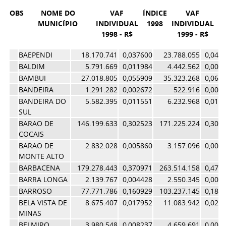
OBS
NOME DO
VAF
ÍNDICE
VAF
ÍN
MUNICÍPIO
INDIVIDUAL
1998
INDIVIDUAL
1
1998 - R$
1999 - R$
BAEPENDI
18.170.741
0,037600
23.788.055
0,043
BALDIM
5.791.669
0,011984
4.442.562
0,008
BAMBUI
27.018.805
0,055909
35.323.268
0,063
BANDEIRA
1.291.282
0,002672
522.916
0,000
BANDEIRA DO
5.582.395
0,011551
6.232.968
0,011
SUL
BARAO DE
146.199.633
0,302523
171.225.224
0,309
COCAIS
BARAO DE
2.832.028
0,005860
3.157.096
0,005
MONTE ALTO
BARBACENA
179.278.443
0,370971
263.514.158
0,476
BARRA LONGA
2.139.767
0,004428
2.550.345
0,004
BARROSO
77.771.786
0,160929
103.237.145
0,186
BELA VISTA DE
8.675.407
0,017952
11.083.942
0,020
MINAS
BELMIRO
3.980.548
0,008237
4.659.691
0,008