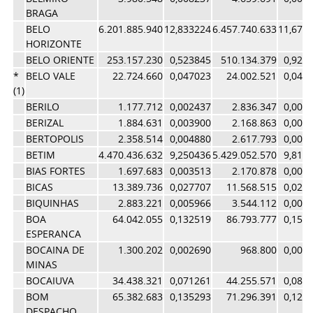
BRAGA
BELO
6.201.885.940
12,833224
6.457.740.633
11,674
HORIZONTE
BELO ORIENTE
253.157.230
0,523845
510.134.379
0,922
*
BELO VALE
22.724.660
0,047023
24.002.521
0,043
(1)
BERILO
1.177.712
0,002437
2.836.347
0,005
BERIZAL
1.884.631
0,003900
2.168.863
0,003
BERTOPOLIS
2.358.514
0,004880
2.617.793
0,004
BETIM
4.470.436.632
9,250436
5.429.052.570
9,814
BIAS FORTES
1.697.683
0,003513
2.170.878
0,003
BICAS
13.389.736
0,027707
11.568.515
0,020
BIQUINHAS
2.883.221
0,005966
3.544.112
0,006
BOA
64.042.055
0,132519
86.793.777
0,156
ESPERANCA
BOCAINA DE
1.300.202
0,002690
968.800
0,001
MINAS
BOCAIUVA
34.438.321
0,071261
44.255.571
0,080
BOM
65.382.683
0,135293
71.296.391
0,128
DESPACHO