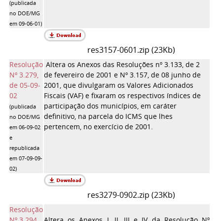
(publicada
no DOE/MG
em 09-06-01)
res3157-0601.zip (23Kb)
Resolução
Altera os Anexos das Resoluções nº 3.133, de 2
Nº 3.279,
de fevereiro de 2001 e Nº 3.157, de 08 junho de
de 05-09-
2001, que divulgaram os Valores Adicionados
02
Fiscais (VAF) e fixaram os respectivos índices de
participação dos municípios, em caráter
(publicada
definitivo, na parcela do ICMS que lhes
no DOE/MG
pertencem, no exercício de 2001.
em 06-09-02
e
republicada
em 07-09-09-
02)
res3279-0902.zip (23Kb)
Resolução
Nº 3.294,
Altera os Anexos I, II, III e IV da Resolução Nº