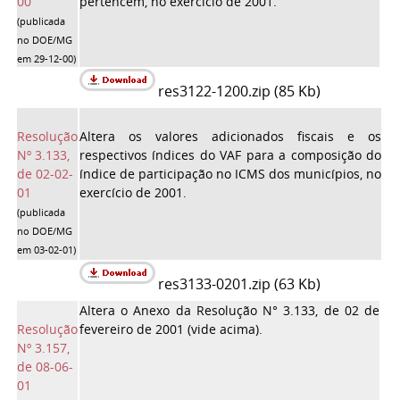
00
pertencem, no exercício de 2001.
(publicada
no DOE/MG
em 29-12-00)
res3122-1200.zip (85 Kb)
Resolução
Altera os valores adicionados fiscais e os
Nº 3.133,
respectivos índices do VAF para a composição do
de 02-02-
índice de participação no ICMS dos municípios, no
01
exercício de 2001.
(publicada
no DOE/MG
em 03-02-01)
res3133-0201.zip (63 Kb)
Altera o Anexo da Resolução N° 3.133, de 02 de
Resolução
fevereiro de 2001 (vide acima).
Nº 3.157,
de 08-06-
01