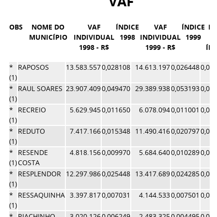
VAF
OBS
NOME DO
VAF
ÍNDICE
VAF
ÍNDICE
M
MUNICÍPIO
INDIVIDUAL
1998
INDIVIDUAL
1999
1998 - R$
1999 - R$
ÍN
*
RAPOSOS
13.583.557
0,028108
14.613.197
0,026448
0,02
(1)
*
RAUL SOARES
23.907.409
0,049470
29.389.938
0,053193
0,05
(1)
*
RECREIO
5.629.945
0,011650
6.078.094
0,011001
0,01
(1)
*
REDUTO
7.417.166
0,015348
11.490.416
0,020797
0,01
(1)
*
RESENDE
4.818.156
0,009970
5.684.640
0,010289
0,01
(1)
COSTA
*
RESPLENDOR
12.297.986
0,025448
13.417.689
0,024285
0,02
(1)
*
RESSAQUINHA
3.397.817
0,007031
4.144.533
0,007501
0,00
(1)
*
RIACHINHO
3.020.126
0,006249
2.483.325
0,004495
0,00