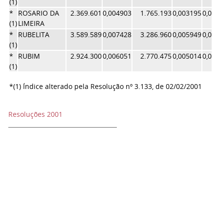
(1)
*
ROSARIO DA
2.369.601
0,004903
1.765.193
0,003195
0,00
(1)
LIMEIRA
*
RUBELITA
3.589.589
0,007428
3.286.960
0,005949
0,00
(1)
*
RUBIM
2.924.300
0,006051
2.770.475
0,005014
0,00
(1)
*(1) Índice alterado pela Resolução nº 3.133, de 02/02/2001
Resoluções 2001