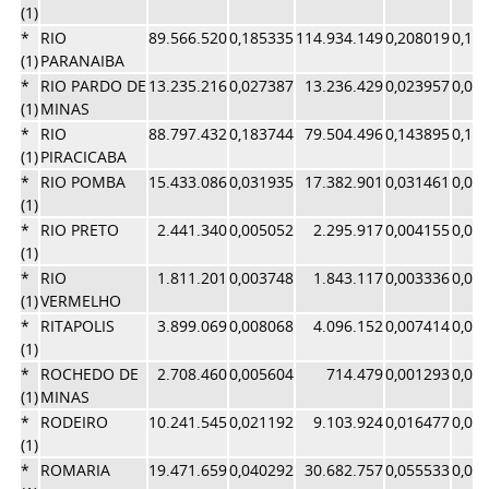
(1)
*
RIO
89.566.520
0,185335
114.934.149
0,208019
0,19
(1)
PARANAIBA
*
RIO PARDO DE
13.235.216
0,027387
13.236.429
0,023957
0,02
(1)
MINAS
*
RIO
88.797.432
0,183744
79.504.496
0,143895
0,16
(1)
PIRACICABA
*
RIO POMBA
15.433.086
0,031935
17.382.901
0,031461
0,03
(1)
*
RIO PRETO
2.441.340
0,005052
2.295.917
0,004155
0,00
(1)
*
RIO
1.811.201
0,003748
1.843.117
0,003336
0,00
(1)
VERMELHO
*
RITAPOLIS
3.899.069
0,008068
4.096.152
0,007414
0,00
(1)
*
ROCHEDO DE
2.708.460
0,005604
714.479
0,001293
0,00
(1)
MINAS
*
RODEIRO
10.241.545
0,021192
9.103.924
0,016477
0,01
(1)
*
ROMARIA
19.471.659
0,040292
30.682.757
0,055533
0,04