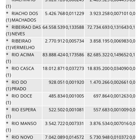
(1)
*
RIACHO DOS
5.426.768
0,011229
3.923.258
0,007101
0,00
(1)
MACHADOS
*
RIBEIRAO DAS
64.558.539
0,133588
72.734.693
0,131643
0,13
(1)
NEVES
*
RIBEIRAO
2.770.912
0,005734
3.858.195
0,006983
0,00
(1)
VERMELHO
*
RIO ACIMA
83.888.424
0,173586
82.685.322
0,149652
0,16
(1)
*
RIO CASCA
18.012.871
0,037273
18.835.200
0,034090
0,03
(1)
*
RIO DO
928.051
0,001920
1.470.266
0,002661
0,00
(1)
PRADO
*
RIO DOCE
485.834
0,001005
697.864
0,001263
0,00
(1)
*
RIO ESPERA
522.502
0,001081
557.683
0,001009
0,00
(1)
*
RIO MANSO
3.542.722
0,007331
3.876.534
0,007016
0,00
(1)
*
RIO NOVO
7.042.089
0,014572
5.730.948
0,010372
0,01