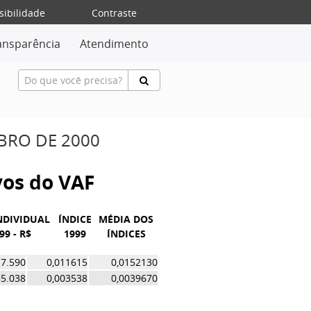
sibilidade
Contraste
ansparência
Atendimento
MBRO DE 2000
ivos do VAF
NDIVIDUAL
ÍNDICE
MÉDIA DOS
99 - R$
1999
ÍNDICES
17.590
0,011615
0,0152130
55.038
0,003538
0,0039670