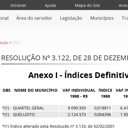
Intranet
Ajuda
Mapa do Site
Aces
ional
Área do servidor
Legislação
Municípios
Tr
lação
>
2001
RESOLUÇÃO Nº 3.122, DE 28 DE DEZE
Anexo I - Índices Definit
OBS
NOME DO MUNICÍPIO
VAF INDIVIDUAL
ÍNDICE
VAF I
1998 - R$
1998
19
*(1)
QUARTEL GERAL
9.090.950
0,018811
6.4
*(1)
QUELUZITO
2.124.573
0,004396
1.9
*(1) Índice alterado pela Resolução nº 3.133, de 02/02/2001