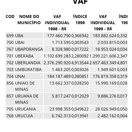
VAF
COD
NOME DO
VAF
ÍNDICE
VAF
ÍNDIC
MUNICÍPIO
INDIVIDUAL
1998
INDIVIDUAL
1999
1998 - R$
1999 - R$
699
UBA
177.460.790
0,366942
183.882.624
0,3322
700
UBAI
1.713.595
0,003543
2.033.815
0,0036
767
UBAPORANGA
8.328.980
0,017222
18.953.024
0,0342
701
UBERABA
1.102.699.283
2,280092
1.299.221.606
2,3475
702
UBERLANDIA
2.376.290.920
4,913544
2.657.463.349
4,8017
703
UMBURATIBA
1.463.205
0,003026
1.949.601
0,0035
704
UNAI
184.187.489
0,380851
176.819.358
0,3194
856
UNIAO DE
13.662.337
0,028250
15.990.169
0,0288
MINAS
857
URUANA DE
5.817.247
0,012029
9.886.276
0,0178
MINAS
705
URUCANIA
23.998.355
0,049622
28.026.949
0,0506
768
URUCUIA
6.742.313
0,013941
2.482.162
0,0044