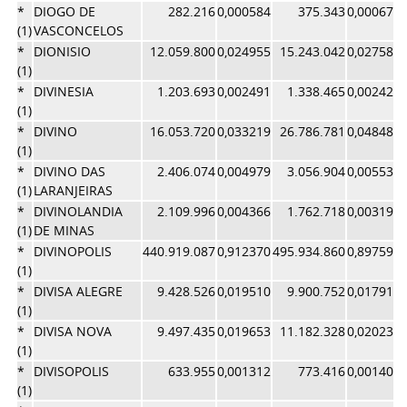
*
DIOGO DE
282.216
0,000584
375.343
0,000679
(1)
VASCONCELOS
*
DIONISIO
12.059.800
0,024955
15.243.042
0,027588
(1)
*
DIVINESIA
1.203.693
0,002491
1.338.465
0,002422
(1)
*
DIVINO
16.053.720
0,033219
26.786.781
0,048481
(1)
*
DIVINO DAS
2.406.074
0,004979
3.056.904
0,005533
(1)
LARANJEIRAS
*
DIVINOLANDIA
2.109.996
0,004366
1.762.718
0,003190
(1)
DE MINAS
*
DIVINOPOLIS
440.919.087
0,912370
495.934.860
0,897593
(1)
*
DIVISA ALEGRE
9.428.526
0,019510
9.900.752
0,017919
(1)
*
DIVISA NOVA
9.497.435
0,019653
11.182.328
0,020239
(1)
*
DIVISOPOLIS
633.955
0,001312
773.416
0,001400
(1)