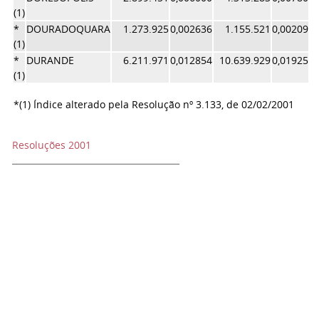
(1)
*
DOURADOQUARA
1.273.925
0,002636
1.155.521
0,002091
(1)
*
DURANDE
6.211.971
0,012854
10.639.929
0,019257
(1)
*(1) Índice alterado pela Resolução nº 3.133, de 02/02/2001
Resoluções 2001