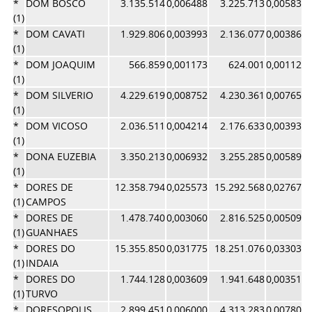
*
DOM BOSCO
3.135.514
0,006488
3.225.713
0,005838
(1)
*
DOM CAVATI
1.929.806
0,003993
2.136.077
0,003866
(1)
*
DOM JOAQUIM
566.859
0,001173
624.001
0,001129
(1)
*
DOM SILVERIO
4.229.619
0,008752
4.230.361
0,007657
(1)
*
DOM VICOSO
2.036.511
0,004214
2.176.633
0,003939
(1)
*
DONA EUZEBIA
3.350.213
0,006932
3.255.285
0,005892
(1)
*
DORES DE
12.358.794
0,025573
15.292.568
0,027678
(1)
CAMPOS
*
DORES DE
1.478.740
0,003060
2.816.525
0,005098
(1)
GUANHAES
*
DORES DO
15.355.850
0,031775
18.251.076
0,033033
(1)
INDAIA
*
DORES DO
1.744.128
0,003609
1.941.648
0,003514
(1)
TURVO
*
DORESOPOLIS
2.899.451
0,006000
4.313.283
0,007807