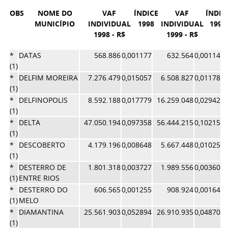
OBS
NOME DO
VAF
ÍNDICE
VAF
ÍNDIC
MUNICÍPIO
INDIVIDUAL
1998
INDIVIDUAL
1999
1998 - R$
1999 - R$
*
DATAS
568.886
0,001177
632.564
0,001145
(1)
*
DELFIM MOREIRA
7.276.479
0,015057
6.508.827
0,011780
(1)
*
DELFINOPOLIS
8.592.188
0,017779
16.259.048
0,029427
(1)
*
DELTA
47.050.194
0,097358
56.444.215
0,102158
(1)
*
DESCOBERTO
4.179.196
0,008648
5.667.448
0,010258
(1)
*
DESTERRO DE
1.801.318
0,003727
1.989.556
0,003601
(1)
ENTRE RIOS
*
DESTERRO DO
606.565
0,001255
908.924
0,001645
(1)
MELO
*
DIAMANTINA
25.561.903
0,052894
26.910.935
0,048706
(1)