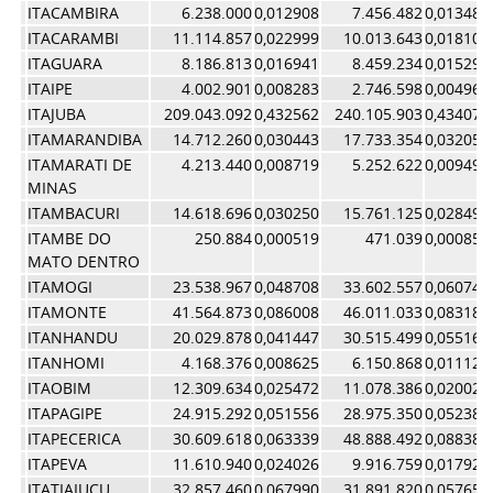
ITACAMBIRA
6.238.000
0,012908
7.456.482
0,013480
ITACARAMBI
11.114.857
0,022999
10.013.643
0,018103
ITAGUARA
8.186.813
0,016941
8.459.234
0,015293
ITAIPE
4.002.901
0,008283
2.746.598
0,004965
ITAJUBA
209.043.092
0,432562
240.105.903
0,434075
ITAMARANDIBA
14.712.260
0,030443
17.733.354
0,032059
ITAMARATI DE
4.213.440
0,008719
5.252.622
0,009496
MINAS
ITAMBACURI
14.618.696
0,030250
15.761.125
0,028494
ITAMBE DO
250.884
0,000519
471.039
0,000852
MATO DENTRO
ITAMOGI
23.538.967
0,048708
33.602.557
0,060748
ITAMONTE
41.564.873
0,086008
46.011.033
0,083181
ITANHANDU
20.029.878
0,041447
30.515.499
0,055167
ITANHOMI
4.168.376
0,008625
6.150.868
0,011120
ITAOBIM
12.309.634
0,025472
11.078.386
0,020028
ITAPAGIPE
24.915.292
0,051556
28.975.350
0,052383
ITAPECERICA
30.609.618
0,063339
48.888.492
0,088383
ITAPEVA
11.610.940
0,024026
9.916.759
0,017928
ITATIAIUCU
32.857.460
0,067990
31.891.820
0,057656