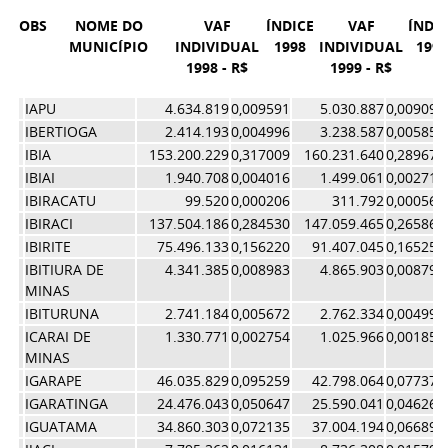
OBS
NOME DO
VAF
ÍNDICE
VAF
ÍNDIC
MUNICÍPIO
INDIVIDUAL
1998
INDIVIDUAL
1999
1998 - R$
1999 - R$
IAPU
4.634.819
0,009591
5.030.887
0,009095
IBERTIOGA
2.414.193
0,004996
3.238.587
0,005855
IBIA
153.200.229
0,317009
160.231.640
0,289674
IBIAI
1.940.708
0,004016
1.499.061
0,002710
IBIRACATU
99.520
0,000206
311.792
0,000564
IBIRACI
137.504.186
0,284530
147.059.465
0,265861
IBIRITE
75.496.133
0,156220
91.407.045
0,165250
IBITIURA DE
4.341.385
0,008983
4.865.903
0,008797
MINAS
IBITURUNA
2.741.184
0,005672
2.762.334
0,004994
ICARAI DE
1.330.771
0,002754
1.025.966
0,001855
MINAS
IGARAPE
46.035.829
0,095259
42.798.064
0,077372
IGARATINGA
24.476.043
0,050647
25.590.041
0,046263
IGUATAMA
34.860.303
0,072135
37.004.194
0,066898