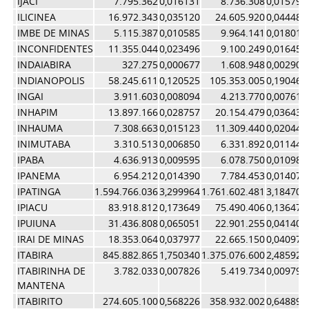
IJACI
7.795.362
0,016131
8.736.308
0,015794
ILICINEA
16.972.343
0,035120
24.605.920
0,044484
IMBE DE MINAS
5.115.387
0,010585
9.964.141
0,018014
INCONFIDENTES
11.355.044
0,023496
9.100.249
0,016452
INDAIABIRA
327.275
0,000677
1.608.948
0,002909
INDIANOPOLIS
58.245.611
0,120525
105.353.005
0,190462
INGAI
3.911.603
0,008094
4.213.770
0,007618
INHAPIM
13.897.166
0,028757
20.154.479
0,036436
INHAUMA
7.308.663
0,015123
11.309.440
0,020446
INIMUTABA
3.310.513
0,006850
6.331.892
0,011447
IPABA
4.636.913
0,009595
6.078.750
0,010989
IPANEMA
6.954.212
0,014390
7.784.453
0,014073
IPATINGA
1.594.766.036
3,299964
1.761.602.481
3,184707
IPIACU
83.918.812
0,173649
75.490.406
0,136475
IPUIUNA
31.436.808
0,065051
22.901.255
0,041402
IRAI DE MINAS
18.353.064
0,037977
22.665.150
0,040975
ITABIRA
845.882.865
1,750340
1.375.076.600
2,485927
ITABIRINHA DE
3.782.033
0,007826
5.419.734
0,009798
MANTENA
ITABIRITO
274.605.100
0,568226
358.932.002
0,648894