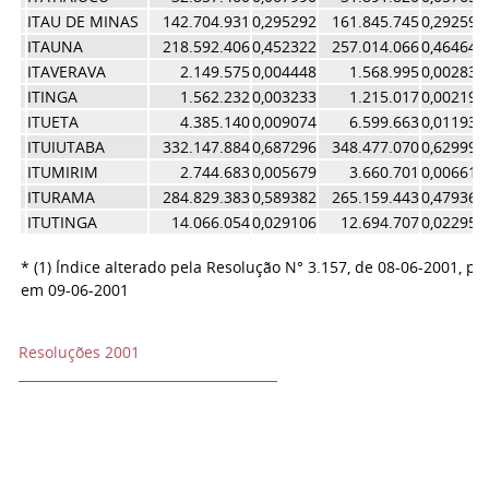
ITAU DE MINAS
142.704.931
0,295292
161.845.745
0,292592
ITAUNA
218.592.406
0,452322
257.014.066
0,464642
ITAVERAVA
2.149.575
0,004448
1.568.995
0,002837
ITINGA
1.562.232
0,003233
1.215.017
0,002197
ITUETA
4.385.140
0,009074
6.599.663
0,011931
ITUIUTABA
332.147.884
0,687296
348.477.070
0,629993
ITUMIRIM
2.744.683
0,005679
3.660.701
0,006618
ITURAMA
284.829.383
0,589382
265.159.443
0,479368
ITUTINGA
14.066.054
0,029106
12.694.707
0,022950
* (1) Índice alterado pela Resolução N° 3.157, de 08-06-2001, pu
em 09-06-2001
Resoluções 2001