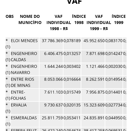
VAF
OBS
NOME DO
VAF
ÍNDICE
VAF
ÍNDICE
M
MUNICÍPIO
INDIVIDUAL
1998
INDIVIDUAL
1999
1998 - R$
1999 - R$
ÍN
*
ELOI MENDES
37.786.369
0,078189
45.952.650
0,083170
0,0
(1)
*
ENGENHEIRO
6.406.475
0,013257
7.871.698
0,014247
0,0
(1)
CALDAS
*
ENGENHEIRO
1.644.244
0,003402
1.121.466
0,002030
0,0
(1)
NAVARRO
*
ENTRE RIOS
8.053.066
0,016664
8.262.591
0,014954
0,0
(1)
DE MINAS
*
ENTRE-
7.611.103
0,015749
7.956.875
0,014401
0,0
(1)
FOLHAS
*
ERVALIA
9.730.637
0,020135
15.323.609
0,027734
0,0
(1)
*
ESMERALDAS
25.811.759
0,053411
24.835.891
0,044950
0,0
(1)
*
ESPERA FELIZ
26.422.240
0,054674
38.417.258
0,069531
0,0