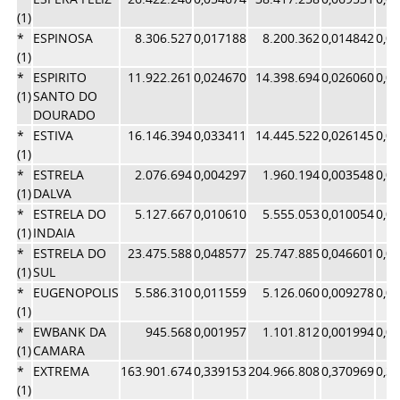
(1)
*
ESPINOSA
8.306.527
0,017188
8.200.362
0,014842
0,0
(1)
*
ESPIRITO
11.922.261
0,024670
14.398.694
0,026060
0,0
(1)
SANTO DO
DOURADO
*
ESTIVA
16.146.394
0,033411
14.445.522
0,026145
0,0
(1)
*
ESTRELA
2.076.694
0,004297
1.960.194
0,003548
0,0
(1)
DALVA
*
ESTRELA DO
5.127.667
0,010610
5.555.053
0,010054
0,0
(1)
INDAIA
*
ESTRELA DO
23.475.588
0,048577
25.747.885
0,046601
0,0
(1)
SUL
*
EUGENOPOLIS
5.586.310
0,011559
5.126.060
0,009278
0,0
(1)
*
EWBANK DA
945.568
0,001957
1.101.812
0,001994
0,0
(1)
CAMARA
*
EXTREMA
163.901.674
0,339153
204.966.808
0,370969
0,3
(1)