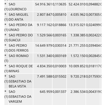
*
SAO
54.916.361
0,113635
52.424.010
0,094882
0,
(1)
LOURENCO
*
SAO MIGUEL
2.807.847
0,005810
4.035.962
0,007305
0,
(1)
DO ANTA
*
SAO PEDRO DA
9.117.162
0,018866
13.315.021
0,024099
0,
(1)
UNIAO
*
SAO PEDRO DO
1.529.566
0,003165
1.338.385
0,002422
0,
(1)
SUACUI
*
SAO PEDRO
14.649.979
0,030314
21.771.255
0,039404
0,
(1)
DOS FERROS
*
SAO ROMAO
1.531.340
0,003169
1.572.150
0,002845
0,
(1)
*
SAO ROQUE DE
4.834.350
0,010003
10.009.852
0,018117
0,
(1)
MINAS
*
SAO
7.491.588
0,015502
9.720.218
0,017593
0,
(1)
SEBASTIAO DA
BELA VISTA
*
SAO
645.959
0,001337
2.386.534
0,004319
0,
(1)
SEBASTIAO DA
VARGEM