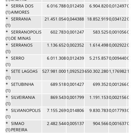
*
SERRA DOS
6.016.788
0,012450
6.904.820
0,012497
0,
(1)
AIMORES
*
SERRANIA
21.451.054
0,044388
18.852.919
0,034122
0,
(1)
*
SERRANOPOLIS
602.783
0,001247
583.525
0,001056
0,
(1)
DE MINAS
*
SERRANOS
1.136.652
0,002352
1.614.498
0,002922
0,
(1)
*
SERRO
6.011.308
0,012439
5.215.857
0,009440
0,
(1)
*
SETE LAGOAS
527.981.000
1,092523
650.302.280
1,176982
1,
(1)
*
SETUBINHA
689.518
0,001427
699.352
0,001266
0,
(1)
*
SILVEIRANIA
869.543
0,001799
1.191.153
0,002156
0,
(1)
*
SILVIANOPOLIS
7.155.269
0,014806
9.830.783
0,017793
0,
(1)
*
SIMAO
2.482.544
0,005137
904.566
0,001637
0,
(1)
PEREIRA