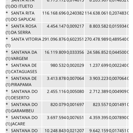
(1)
DO ITUETO
*
SANTA RITA
116.168.696
0,240382
114.638.061
0,207483
0,
(1)
DO SAPUCAI
*
SANTA ROSA
4.454.147
0,009217
8.803.582
0,015934
0,
(1)
DA SERRA
*
SANTA VITORIA
291.096.876
0,602351
270.478.989
0,489540
0,
(1)
*
SANTANA DA
16.119.809
0,033356
24.586.852
0,044500
0,
(1)
VARGEM
*
SANTANA DE
980.532
0,002029
1.237.699
0,002240
0,
(1)
CATAGUASES
*
SANTANA DE
3.413.878
0,007064
3.903.223
0,007064
0,
(1)
PIRAPAMA
*
SANTANA DO
2.455.116
0,005080
2.712.389
0,004909
0,
(1)
DESERTO
*
SANTANA DO
820.079
0,001697
823.557
0,001491
0,
(1)
GARAMBEU
*
SANTANA DO
3.697.594
0,007651
4.359.395
0,007890
0,
(1)
JACARE
*
SANTANA DO
10.248.843
0,021207
9.642.159
0,017451
0,