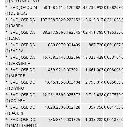
(1)
NEPOMUCENO
*
SAO JOAQUIM
58.128.511
0,120282
48.736.992
0,088209
0,
(1)
DE BICAS
*
SAO JOSE DA
107.358.782
0,222152
116.613.317
0,211058
0,
(1)
BARRA
*
SAO JOSE DA
88.217.966
0,182545
102.411.785
0,185355
0,
(1)
LAPA
*
SAO JOSE DA
680.807
0,001409
887.726
0,001607
0,
(1)
SAFIRA
*
SAO JOSE DA
15.738.314
0,032566
18.323.428
0,033164
0,
(1)
VARGINHA
*
SAO JOSE DO
1.459.921
0,003021
1.661.003
0,003006
0,
(1)
ALEGRE
*
SAO JOSE DO
1.645.195
0,003404
2.795.014
0,005059
0,
(1)
DIVINO
*
SAO JOSE DO
12.261.589
0,025372
9.712.438
0,017579
0,
(1)
GOIABAL
*
SAO JOSE DO
1.028.230
0,002128
957.756
0,001733
0,
(1)
JACURI
*
SAO JOSE DO
736.851
0,001525
1.035.282
0,001874
0,
(1)
MANTIMENTO