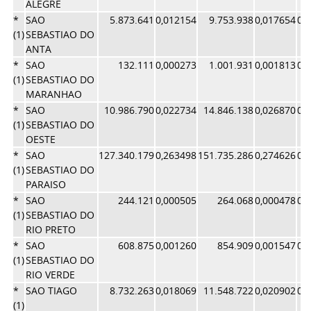
ALEGRE
*
SAO
5.873.641
0,012154
9.753.938
0,017654
0,
(1)
SEBASTIAO DO
ANTA
*
SAO
132.111
0,000273
1.001.931
0,001813
0,
(1)
SEBASTIAO DO
MARANHAO
*
SAO
10.986.790
0,022734
14.846.138
0,026870
0,
(1)
SEBASTIAO DO
OESTE
*
SAO
127.340.179
0,263498
151.735.286
0,274626
0,
(1)
SEBASTIAO DO
PARAISO
*
SAO
244.121
0,000505
264.068
0,000478
0,
(1)
SEBASTIAO DO
RIO PRETO
*
SAO
608.875
0,001260
854.909
0,001547
0,
(1)
SEBASTIAO DO
RIO VERDE
*
SAO TIAGO
8.732.263
0,018069
11.548.722
0,020902
0,
(1)