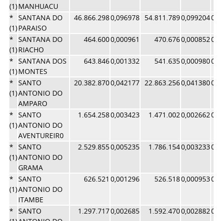
(1)
MANHUACU
*
SANTANA DO
46.866.298
0,096978
54.811.789
0,099204
0,
(1)
PARAISO
*
SANTANA DO
464.600
0,000961
470.676
0,000852
0,
(1)
RIACHO
*
SANTANA DOS
643.846
0,001332
541.635
0,000980
0,
(1)
MONTES
*
SANTO
20.382.870
0,042177
22.863.256
0,041380
0,
(1)
ANTONIO DO
AMPARO
*
SANTO
1.654.258
0,003423
1.471.002
0,002662
0,
(1)
ANTONIO DO
AVENTUREIR0
*
SANTO
2.529.855
0,005235
1.786.154
0,003233
0,
(1)
ANTONIO DO
GRAMA
*
SANTO
626.521
0,001296
526.518
0,000953
0,
(1)
ANTONIO DO
ITAMBE
*
SANTO
1.297.717
0,002685
1.592.470
0,002882
0,