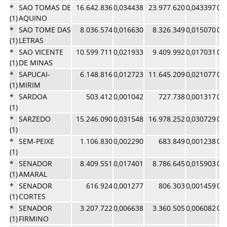
*
SAO TOMAS DE
16.642.836
0,034438
23.977.620
0,043397
0,
(1)
AQUINO
*
SAO TOME DAS
8.036.574
0,016630
8.326.349
0,015070
0,
(1)
LETRAS
*
SAO VICENTE
10.599.711
0,021933
9.409.992
0,017031
0,
(1)
DE MINAS
*
SAPUCAI-
6.148.816
0,012723
11.645.209
0,021077
0,
(1)
MIRIM
*
SARDOA
503.412
0,001042
727.738
0,001317
0,
(1)
*
SARZEDO
15.246.090
0,031548
16.978.252
0,030729
0,
(1)
*
SEM-PEIXE
1.106.830
0,002290
683.849
0,001238
0,
(1)
*
SENADOR
8.409.551
0,017401
8.786.645
0,015903
0,
(1)
AMARAL
*
SENADOR
616.924
0,001277
806.303
0,001459
0,
(1)
CORTES
*
SENADOR
3.207.722
0,006638
3.360.505
0,006082
0,
(1)
FIRMINO