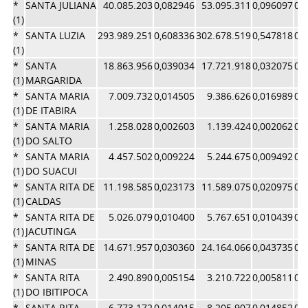
*
SANTA JULIANA
40.085.203
0,082946
53.095.311
0,096097
0,
(1)
*
SANTA LUZIA
293.989.251
0,608336
302.678.519
0,547818
0,
(1)
*
SANTA
18.863.956
0,039034
17.721.918
0,032075
0,
(1)
MARGARIDA
*
SANTA MARIA
7.009.732
0,014505
9.386.626
0,016989
0,
(1)
DE ITABIRA
*
SANTA MARIA
1.258.028
0,002603
1.139.424
0,002062
0,
(1)
DO SALTO
*
SANTA MARIA
4.457.502
0,009224
5.244.675
0,009492
0,
(1)
DO SUACUI
*
SANTA RITA DE
11.198.585
0,023173
11.589.075
0,020975
0,
(1)
CALDAS
*
SANTA RITA DE
5.026.079
0,010400
5.767.651
0,010439
0,
(1)
JACUTINGA
*
SANTA RITA DE
14.671.957
0,030360
24.164.066
0,043735
0,
(1)
MINAS
*
SANTA RITA
2.490.890
0,005154
3.210.722
0,005811
0,
(1)
DO IBITIPOCA
*
SANTA RITA
6.773.172
0,014015
8.205.907
0,014852
0,