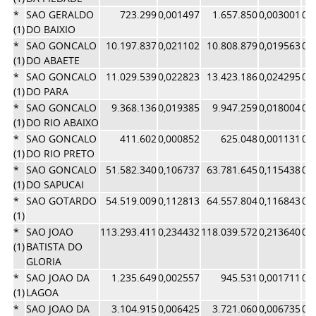
*
SAO GERALDO
723.299
0,001497
1.657.850
0,003001
0,
(1)
DO BAIXIO
*
SAO GONCALO
10.197.837
0,021102
10.808.879
0,019563
0,
(1)
DO ABAETE
*
SAO GONCALO
11.029.539
0,022823
13.423.186
0,024295
0,
(1)
DO PARA
*
SAO GONCALO
9.368.136
0,019385
9.947.259
0,018004
0,
(1)
DO RIO ABAIXO
*
SAO GONCALO
411.602
0,000852
625.048
0,001131
0,
(1)
DO RIO PRETO
*
SAO GONCALO
51.582.340
0,106737
63.781.645
0,115438
0,
(1)
DO SAPUCAI
*
SAO GOTARDO
54.519.009
0,112813
64.557.804
0,116843
0,
(1)
*
SAO JOAO
113.293.411
0,234432
118.039.572
0,213640
0,
(1)
BATISTA DO
GLORIA
*
SAO JOAO DA
1.235.649
0,002557
945.531
0,001711
0,
(1)
LAGOA
*
SAO JOAO DA
3.104.915
0,006425
3.721.060
0,006735
0,