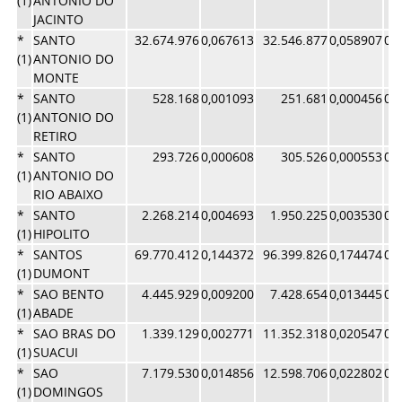
(1)
ANTONIO DO
JACINTO
*
SANTO
32.674.976
0,067613
32.546.877
0,058907
0,
(1)
ANTONIO DO
MONTE
*
SANTO
528.168
0,001093
251.681
0,000456
0,
(1)
ANTONIO DO
RETIRO
*
SANTO
293.726
0,000608
305.526
0,000553
0,
(1)
ANTONIO DO
RIO ABAIXO
*
SANTO
2.268.214
0,004693
1.950.225
0,003530
0,
(1)
HIPOLITO
*
SANTOS
69.770.412
0,144372
96.399.826
0,174474
0,
(1)
DUMONT
*
SAO BENTO
4.445.929
0,009200
7.428.654
0,013445
0,
(1)
ABADE
*
SAO BRAS DO
1.339.129
0,002771
11.352.318
0,020547
0,
(1)
SUACUI
*
SAO
7.179.530
0,014856
12.598.706
0,022802
0,
(1)
DOMINGOS