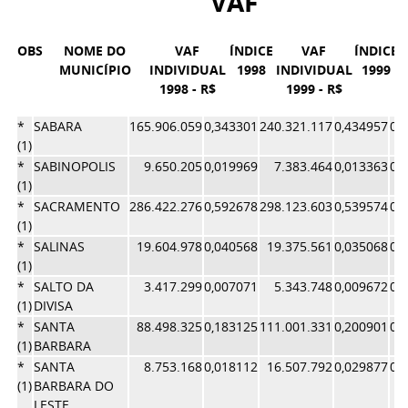
VAF
OBS
NOME DO
VAF
ÍNDICE
VAF
ÍNDICE
MUNICÍPIO
INDIVIDUAL
1998
INDIVIDUAL
1999
1998 - R$
1999 - R$
Í
*
SABARA
165.906.059
0,343301
240.321.117
0,434957
0,
(1)
*
SABINOPOLIS
9.650.205
0,019969
7.383.464
0,013363
0,
(1)
*
SACRAMENTO
286.422.276
0,592678
298.123.603
0,539574
0,
(1)
*
SALINAS
19.604.978
0,040568
19.375.561
0,035068
0,
(1)
*
SALTO DA
3.417.299
0,007071
5.343.748
0,009672
0,
(1)
DIVISA
*
SANTA
88.498.325
0,183125
111.001.331
0,200901
0,
(1)
BARBARA
*
SANTA
8.753.168
0,018112
16.507.792
0,029877
0,
(1)
BARBARA DO
LESTE