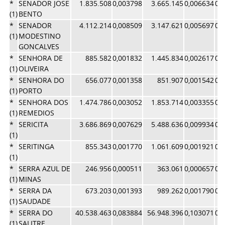
*
SENADOR JOSE
1.835.508
0,003798
3.665.145
0,006634
0,
(1)
BENTO
*
SENADOR
4.112.214
0,008509
3.147.621
0,005697
0,
(1)
MODESTINO
GONCALVES
*
SENHORA DE
885.582
0,001832
1.445.834
0,002617
0,
(1)
OLIVEIRA
*
SENHORA DO
656.077
0,001358
851.907
0,001542
0,
(1)
PORTO
*
SENHORA DOS
1.474.786
0,003052
1.853.714
0,003355
0,
(1)
REMEDIOS
*
SERICITA
3.686.869
0,007629
5.488.636
0,009934
0,
(1)
*
SERITINGA
855.343
0,001770
1.061.609
0,001921
0,
(1)
*
SERRA AZUL DE
246.956
0,000511
363.061
0,000657
0,
(1)
MINAS
*
SERRA DA
673.203
0,001393
989.262
0,001790
0,
(1)
SAUDADE
*
SERRA DO
40.538.463
0,083884
56.948.396
0,103071
0,
(1)
SALITRE