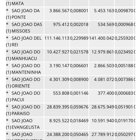
(1)
MATA
*
SAO JOAO DA
3.866.567
0,008001
5.453.163
0,009870
0,
(1)
PONTE
*
SAO JOAO DAS
975.412
0,002018
534.569
0,000968
0,
(1)
MISSOES
*
SAO JOAO DEL
111.146.113
0,229989
141.400.042
0,255920
0,
(1)
REI
*
SAO JOAO DO
10.427.927
0,021578
12.979.861
0,023492
0,
(1)
MANHUACU
*
SAO JOAO DO
3.190.147
0,006601
2.866.503
0,005188
0,
(1)
MANTENINHA
*
SAO JOAO DO
4.301.309
0,008900
4.081.072
0,007386
0,
(1)
ORIENTE
*
SAO JOAO DO
553.808
0,001146
377.400
0,000683
0,
(1)
PACUI
*
SAO JOAO DO
28.839.395
0,059676
28.675.949
0,051901
0,
(1)
PARAISO
*
SAO JOAO
8.925.522
0,018469
10.591.940
0,019170
0,
(1)
EVANGELISTA
*
SAO JOAO
24.388.200
0,050465
27.789.912
0,050297
0,