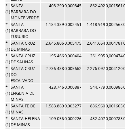
*
SANTA
408.290
0,000845
862.492
0,001561
0,
(1)
BARBARA DO
MONTE VERDE
*
SANTA
1.184.389
0,002451
1.418.919
0,002568
0,
(1)
BARBARA DO
TUGURIO
*
SANTA CRUZ
2.645.806
0,005475
2.641.664
0,004781
0,
(1)
DE MINAS
*
SANTA CRUZ
195.466
0,000404
261.905
0,000474
0,
(1)
DE SALINAS
*
SANTA CRUZ
2.736.438
0,005662
2.276.097
0,004120
0,
(1)
DO
ESCALVADO
*
SANTA
428.746
0,000887
544.779
0,000986
0,
(1)
EFIGENIA DE
MINAS
*
SANTA FE DE
1.583.869
0,003277
886.960
0,001605
0,
(1)
MINAS
*
SANTA HELENA
109.056
0,000226
432.407
0,000783
0,
(1)
DE MINAS