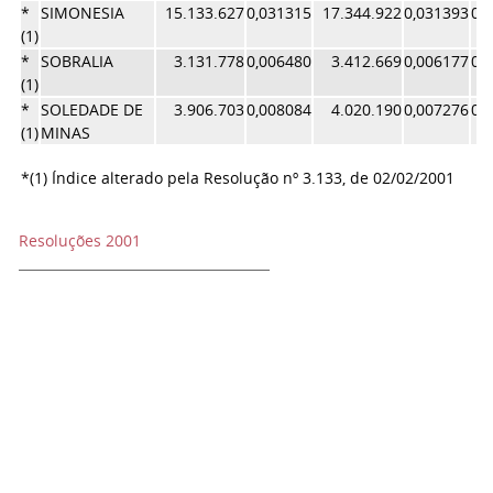
*
SIMONESIA
15.133.627
0,031315
17.344.922
0,031393
0,
(1)
*
SOBRALIA
3.131.778
0,006480
3.412.669
0,006177
0,
(1)
*
SOLEDADE DE
3.906.703
0,008084
4.020.190
0,007276
0,
(1)
MINAS
*(1) Índice alterado pela Resolução nº 3.133, de 02/02/2001
Resoluções 2001