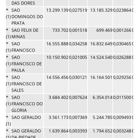
DAS DORES
*
SAO
13.299.139
0,027519
13.185.329
0,023864
0,
(1)
DOMINGOS DO
PRATA
*
SAO FELIX DE
733.702
0,001518
699.469
0,001266
0,
(1)
MINAS
*
SAO
16.555.888
0,034258
16.832.649
0,030465
0,
(1)
FRANCISCO
*
SAO
10.150.902
0,021005
14.524.540
0,026288
0,
(1)
FRANCISCO DE
PAULA
*
SAO
14.556.456
0,030121
16.164.501
0,029256
0,
(1)
FRANCISCO DE
SALES
*
SAO
3.684.402
0,007624
6.354.014
0,011500
0,
(1)
FRANCISCO DO
GLORIA
*
SAO GERALDO
3.561.173
0,007369
5.244.785
0,009493
0,
(1)
*
SAO GERALDO
1.639.864
0,003393
1.794.652
0,003248
0,
(1)
DA PIEDADE