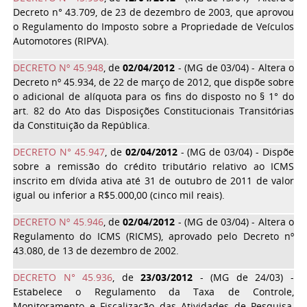
Decreto n° 43.709, de 23 de dezembro de 2003, que aprovou
o Regulamento do Imposto sobre a Propriedade de Veículos
Automotores (RIPVA).
DECRETO Nº 45.948
, de
02/04/2012
- (MG de 03/04) - Altera o
Decreto nº 45.934, de 22 de março de 2012, que dispõe sobre
o adicional de alíquota para os fins do disposto no § 1° do
art. 82 do Ato das Disposições Constitucionais Transitórias
da Constituição da República.
DECRETO N° 45.947
, de
02/04/2012
- (MG de 03/04) - Dispõe
sobre a remissão do crédito tributário relativo ao ICMS
inscrito em dívida ativa até 31 de outubro de 2011 de valor
igual ou inferior a R$5.000,00 (cinco mil reais).
DECRETO Nº 45.946
, de
02/04/2012
- (MG de 03/04) - Altera o
Regulamento do ICMS (RICMS), aprovado pelo Decreto nº
43.080, de 13 de dezembro de 2002.
DECRETO N° 45.936
, de
23/03/2012
- (MG de 24/03) -
Estabelece o Regulamento da Taxa de Controle,
Monitoramento e Fiscalização das Atividades de Pesquisa,