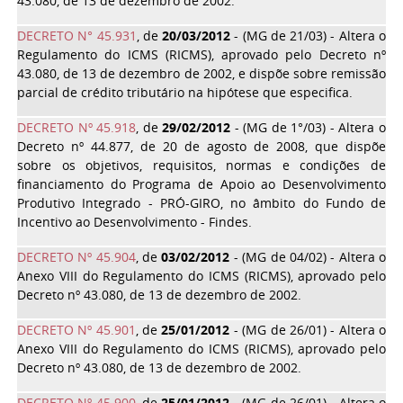
43.080, de 13 de dezembro de 2002.
DECRETO N° 45.931
, de
20/03/2012
- (MG de 21/03) - Altera o
Regulamento do ICMS (RICMS), aprovado pelo Decreto nº
43.080, de 13 de dezembro de 2002, e dispõe sobre remissão
parcial de crédito tributário na hipótese que especifica.
DECRETO Nº 45.918
, de
29/02/2012
- (MG de 1°/03) - Altera o
Decreto nº 44.877, de 20 de agosto de 2008, que dispõe
sobre os objetivos, requisitos, normas e condições de
financiamento do Programa de Apoio ao Desenvolvimento
Produtivo Integrado - PRÓ-GIRO, no âmbito do Fundo de
Incentivo ao Desenvolvimento - Findes.
DECRETO Nº 45.904
, de
03/02/2012
- (MG de 04/02) - Altera o
Anexo VIII do Regulamento do ICMS (RICMS), aprovado pelo
Decreto nº 43.080, de 13 de dezembro de 2002.
DECRETO Nº 45.901
, de
25/01/2012
- (MG de 26/01) - Altera o
Anexo VIII do Regulamento do ICMS (RICMS), aprovado pelo
Decreto nº 43.080, de 13 de dezembro de 2002.
DECRETO Nº 45.900
, de
25/01/2012
- (MG de 26/01) - Altera o