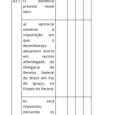
63.1
O benefício
previsto neste
item:
a) aplica-se
somente à
importação em
que o
desembaraço
aduaneiro ocorra
em recinto
alfandegado da
Delegacia da
Receita Federal
do Brasil em Foz
do Iguaçu, no
Estado do Paraná;
b) será
impositivo,
excluindo os