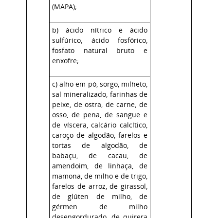
(MAPA);
b) ácido nítric
o
e ácido
sulfúrico
, ácido fosfórico,
fosfato natural bruto e
enxofre;
c) alho em pó, sorgo, milheto,
sal mineralizado, farinhas de
peixe, de ostra, de carne, de
osso, de pena, de sangue e
de víscera, calcário calcítico,
caroço de algodão, farelos e
tortas de algodão, de
babaçu, de cacau, de
amendoim, de linhaça, de
mamona, de milho e de trigo,
farelos de arroz, de girassol,
de glúten de milho, de
gérmen de milho
desengordurado, de quirera