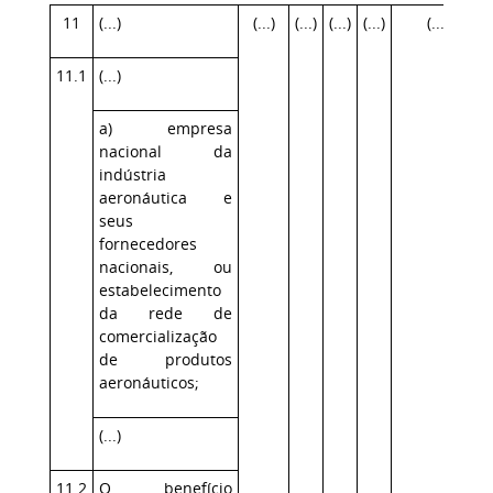
11
(...)
(...)
(...)
(...)
(...)
(...)
11.1
(...)
a) empresa
nacional da
indústria
aeronáutica e
seus
fornecedores
nacionais, ou
estabelecimento
da rede de
comercialização
de produtos
aeronáuticos;
(...)
11.2
O benefício