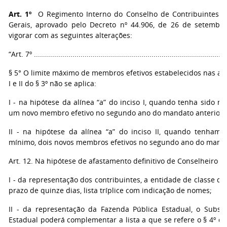
Art. 1º
O Regimento Interno do Conselho de Contribuintes d
Gerais, aprovado pelo Decreto nº 44.906, de 26 de setembr
vigorar com as seguintes alterações:
“Art. 7º ................................................................................................
§ 5° O limite máximo de membros efetivos estabelecidos nas alín
I e II do § 3º não se aplica:
I - na hipótese da alínea “a” do inciso I, quando tenha sido 
um novo membro efetivo no segundo ano do mandato anterior;
II - na hipótese da alínea “a” do inciso II, quando tenham
mínimo, dois novos membros efetivos no segundo ano do manda
Art. 12. Na hipótese de afastamento definitivo de Conselheiro ef
I - da representação dos contribuintes, a entidade de classe de
prazo de quinze dias, lista tríplice com indicação de nomes;
II - da representação da Fazenda Pública Estadual, o Subsec
Estadual poderá complementar a lista a que se refere o § 4º do a