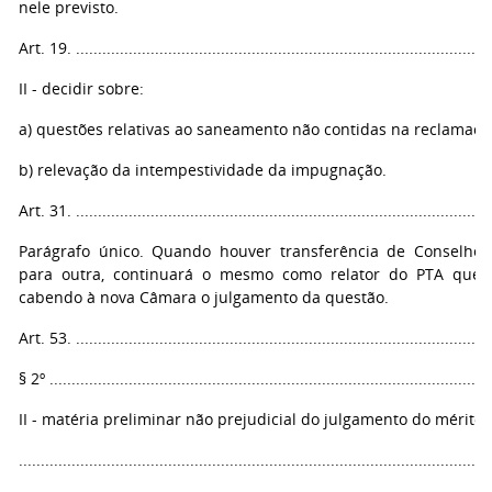
nele previsto.
Art. 19. ...............................................................................................
II - decidir sobre:
a) questões relativas ao saneamento não contidas na reclamaçã
b) relevação da intempestividade da impugnação.
Art. 31. ...............................................................................................
Parágrafo único. Quando houver transferência de Conselhe
para outra, continuará o mesmo como relator do PTA que lh
cabendo à nova Câmara o julgamento da questão.
Art. 53. ...............................................................................................
§ 2º .....................................................................................................
II - matéria preliminar não prejudicial do julgamento do mérito;
...........................................................................................................