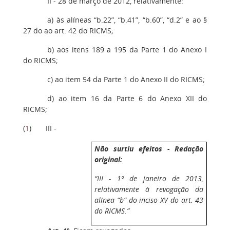
II - 28 de março de 2012, relativamente:
a) às alíneas “b.22”, “b.41”, “b.60”, “d.2” e ao §
27 do ao art. 42 do RICMS;
b) aos itens 189 a 195 da Parte 1 do Anexo I
do RICMS;
c) ao item 54 da Parte 1 do Anexo II do RICMS;
d) ao item 16 da Parte 6 do Anexo XII do
RICMS;
(
1
) III -
Não surtiu efeitos - Redação
original:
“III - 1º de janeiro de 2013,
relativamente à revogação da
alínea “b” do inciso XV do art. 43
do RICMS.”