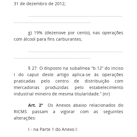
31 de dezembro de 2012;
.............................................................................
...............................................................
g) 19% (dezenove por cento), nas operações
com álcool para fins carburantes;
.............................................................................
...............................................................
§ 27. O disposto na subalínea “b.12” do inciso
I do caput deste artigo aplica-se às operações
praticadas pelo centro de distribuição com
mercadorias produzidas pelo estabelecimento
industrial mineiro de mesma titularidade.” (nr)
Art. 2º
Os Anexos abaixo relacionados do
RICMS passam a vigorar com as seguintes
alterações:
I - na Parte 1 do Anexo I: