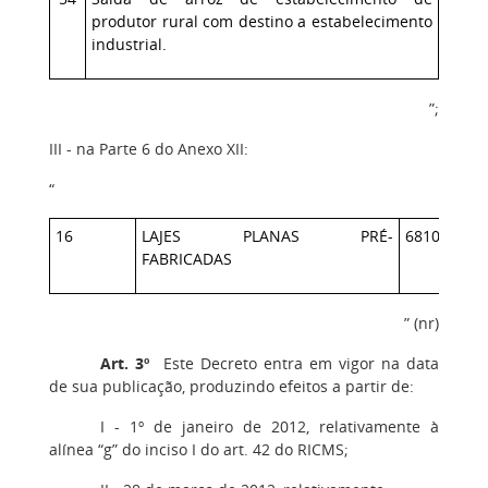
produtor rural com destino a estabelecimento
industrial.
”;
III - na Parte 6 do Anexo XII:
“
16
LAJES PLANAS PRÉ-
6810.
FABRICADAS
” (nr)
Art. 3º
Este Decreto entra em vigor na data
de sua publicação, produzindo efeitos a partir de:
I - 1º de janeiro de 2012, relativamente à
alínea “g” do inciso I do art. 42 do RICMS;