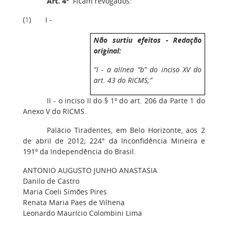
Art. 4º
Ficam revogados:
(
1
) I -
Não surtiu efeitos - Redação
original:
“I - a alínea “b” do inciso XV do
art. 43 do RICMS;”
II - o inciso II do § 1º do art. 206 da Parte 1 do
Anexo V do RICMS.
Palácio Tiradentes, em Belo Horizonte, aos 2
de abril de 2012; 224° da Inconfidência Mineira e
191º da Independência do Brasil.
ANTONIO AUGUSTO JUNHO ANASTASIA
Danilo de Castro
Maria Coeli Simões Pires
Renata Maria Paes de Vilhena
Leonardo Maurício Colombini Lima