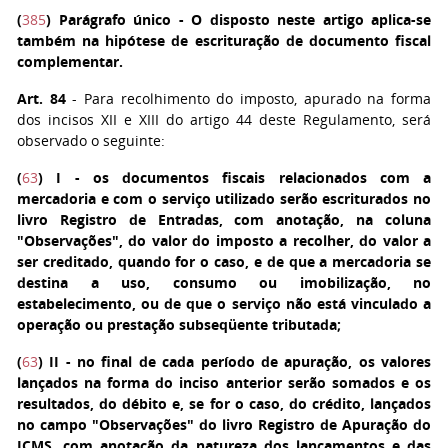
(
385
)
Parágrafo único
- O disposto neste artigo aplica-se
também na hipótese de escrituração de documento fiscal
complementar.
Art. 84
- Para recolhimento do imposto, apurado na forma
dos incisos XII e XIII do artigo 44 deste Regulamento, será
observado o seguinte:
(
63
)
I
- os documentos fiscais relacionados com a
mercadoria e com o serviço utilizado serão escriturados no
livro Registro de Entradas, com anotação, na coluna
"Observações", do valor do imposto a recolher, do valor a
ser creditado, quando for o caso, e de que a mercadoria se
destina a uso, consumo ou imobilização, no
estabelecimento, ou de que o serviço não está vinculado a
operação ou prestação subseqüente tributada;
(
63
)
II
- no final de cada período de apuração, os valores
lançados na forma do inciso anterior serão somados e os
resultados, do débito e, se for o caso, do crédito, lançados
no campo "Observações" do livro Registro de Apuração do
ICMS, com anotação da natureza dos lançamentos e das