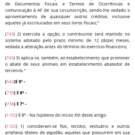
de Documentos Fiscais e Termos de Ocorrências e
comunicação à AF de sua circunscrição, sendo-lhe vedado o
aproveitamento de quaisquer outros créditos, inclusive
aqueles já escriturados em seus livros fiscais;"
(
743
)
2)
exercida a opção, o contribuinte será mantido no
sistema adotado pelo prazo mínimo de 12 (doze) meses,
vedada a alteração antes do término do exercício financeiro;
(
743
)
3)
aplica-se, também, ao estabelecimento que promover
o abate de seus animais em estabelecimento abatedor de
terceiros."
(
542
)
§ 5º
-
(
739
)
§ 6°
-
(
738
)
§ 7º
-
(
1102
)
§ 8º
- Na hipótese do inciso XIII deste artigo:
(
1102
)
1)
consideram-se fios, tecidos, vestuário e outros
artefatos têxteis de algodão, aqueles que possuírem em sua