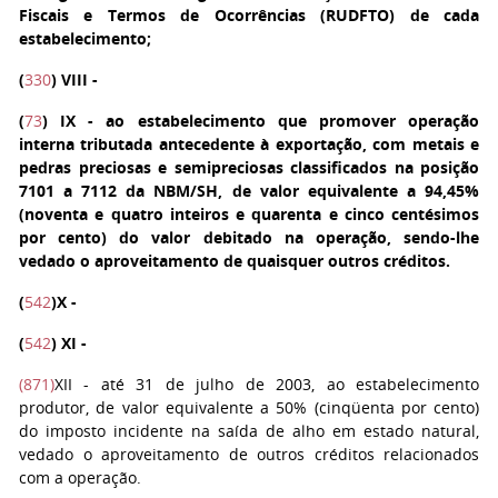
Fiscais e Termos de Ocorrências (RUDFTO) de cada
estabelecimento;
(
330
)
VIII
-
(
73
)
IX
- ao estabelecimento que promover operação
interna tributada antecedente à exportação, com metais e
pedras preciosas e semipreciosas classificados na posição
7101 a 7112 da NBM/SH, de valor equivalente a 94,45%
(noventa e quatro inteiros e quarenta e cinco centésimos
por cento) do valor debitado na operação, sendo-lhe
vedado o aproveitamento de quaisquer outros créditos.
(
542
)
X
-
(
542
)
XI
-
(871)
XII
- até 31 de julho de 2003, ao estabelecimento
produtor, de valor equivalente a 50% (cinqüenta por cento)
do imposto incidente na saída de alho em estado natural,
vedado o aproveitamento de outros créditos relacionados
com a operação.