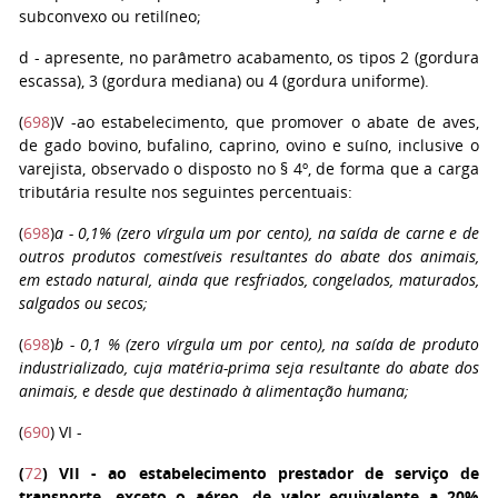
subconvexo ou retilíneo;
d
- apresente, no parâmetro acabamento, os tipos 2 (gordura
escassa), 3 (gordura mediana) ou 4 (gordura uniforme).
(
698
)
V
-
ao estabelecimento, que promover o abate de aves,
de gado bovino, bufalino, caprino, ovino e suíno, inclusive o
varejista, observado o disposto no § 4º, de forma que a carga
tributária resulte nos seguintes percentuais:
(
698
)
a
- 0,1% (zero vírgula um por cento), na saída de carne e de
outros produtos comestíveis resultantes do abate dos animais,
em estado natural, ainda que resfriados, congelados, maturados,
salgados ou secos;
(
698
)
b
- 0,1 % (zero vírgula um por cento), na saída de produto
industrializado, cuja matéria-prima seja resultante do abate dos
animais, e desde que destinado à alimentação humana;
(
690
)
VI
-
(
72
)
VII
- ao estabelecimento prestador de serviço de
transporte, exceto o aéreo, de valor equivalente a 20%