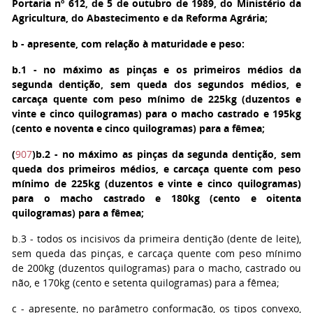
Portaria nº 612, de 5 de outubro de 1989, do Ministério da
Agricultura, do Abastecimento e da Reforma Agrária;
b
- apresente, com relação à maturidade e peso:
b.1
- no máximo as pinças e os primeiros médios da
segunda dentição, sem queda dos segundos médios, e
carcaça quente com peso mínimo de 225kg (duzentos e
vinte e cinco quilogramas) para o macho castrado e 195kg
(cento e noventa e cinco quilogramas) para a fêmea;
(
907
)
b.2
- no máximo as pinças da segunda dentição, sem
queda dos primeiros médios, e carcaça quente com peso
mínimo de 225kg (duzentos e vinte e cinco quilogramas)
para o macho castrado e 180kg (cento e oitenta
quilogramas) para a fêmea;
b.3
- todos os incisivos da primeira dentição (dente de leite),
sem queda das pinças, e carcaça quente com peso mínimo
de 200kg (duzentos quilogramas) para o macho, castrado ou
não, e 170kg (cento e setenta quilogramas) para a fêmea;
c
- apresente, no parâmetro conformação, os tipos convexo,