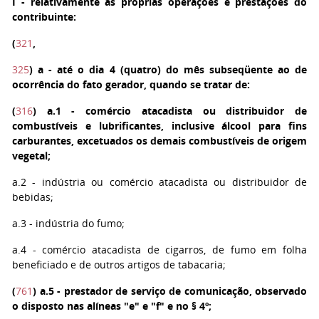
I
- relativamente às próprias operações e prestações do
contribuinte:
(
321
,
325
)
a
- até o dia 4 (quatro) do mês subseqüente ao de
ocorrência do fato gerador, quando se tratar de:
(
316
)
a.1
- comércio atacadista ou distribuidor de
combustíveis e lubrificantes, inclusive álcool para fins
carburantes, excetuados os demais combustíveis de origem
vegetal;
a.2
- indústria ou comércio atacadista ou distribuidor de
bebidas;
a.3
- indústria do fumo;
a.4
- comércio atacadista de cigarros, de fumo em folha
beneficiado e de outros artigos de tabacaria;
(
761
)
a.5
- prestador de serviço de comunicação, observado
o disposto nas alíneas "e" e "f" e no § 4º;