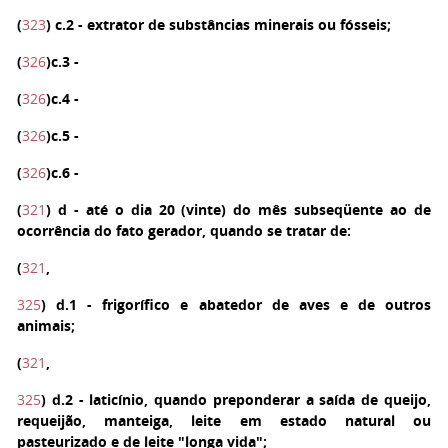
(
323
)
c.2
- extrator de substâncias minerais ou fósseis;
(
326
)
c.3
-
(
326
)
c.4
-
(
326
)
c.5
-
(
326
)
c.6
-
(
321
)
d
- até o dia 20 (vinte) do mês subseqüente ao de
ocorrência do fato gerador, quando se tratar de:
(
321
,
325
)
d.1
- frigorífico e abatedor de aves e de outros
animais;
(
321
,
325
)
d.2
- laticínio, quando preponderar a saída de queijo,
requeijão, manteiga, leite em estado natural ou
pasteurizado e de leite "longa vida";