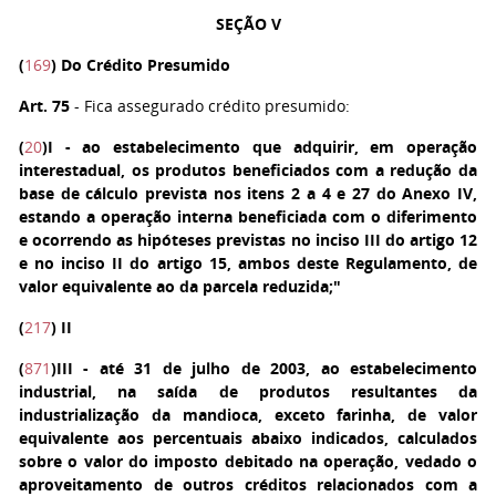
SEÇÃO V
(
169
) Do Crédito Presumido
Art. 75
- Fica assegurado crédito presumido:
(
20
)
I -
ao estabelecimento que adquirir, em operação
interestadual, os produtos beneficiados com a redução da
base de cálculo prevista nos itens 2 a 4 e 27 do Anexo IV,
estando a operação interna beneficiada com o diferimento
e ocorrendo as hipóteses previstas no inciso III do artigo 12
e no inciso II do artigo 15, ambos deste Regulamento, de
valor equivalente ao da parcela reduzida;"
(
217
)
II
(
871
)
III
- até 31 de julho de 2003, ao estabelecimento
industrial, na saída de produtos resultantes da
industrialização da mandioca, exceto farinha, de valor
equivalente aos percentuais abaixo indicados, calculados
sobre o valor do imposto debitado na operação, vedado o
aproveitamento de outros créditos relacionados com a