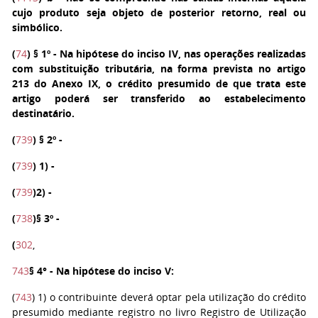
cujo produto seja objeto de posterior retorno, real ou
simbólico.
(
74
)
§ 1º
- Na hipótese do inciso IV, nas operações realizadas
com substituição tributária, na forma prevista no artigo
213 do Anexo IX, o crédito presumido de que trata este
artigo poderá ser transferido ao estabelecimento
destinatário.
(
739
)
§ 2º
-
(
739
)
1
) -
(
739
)
2
) -
(
738
)
§ 3º
-
(
302
,
743
§ 4°
- Na hipótese do inciso V:
(
743
)
1)
o contribuinte deverá optar pela utilização do crédito
presumido mediante registro no livro Registro de Utilização