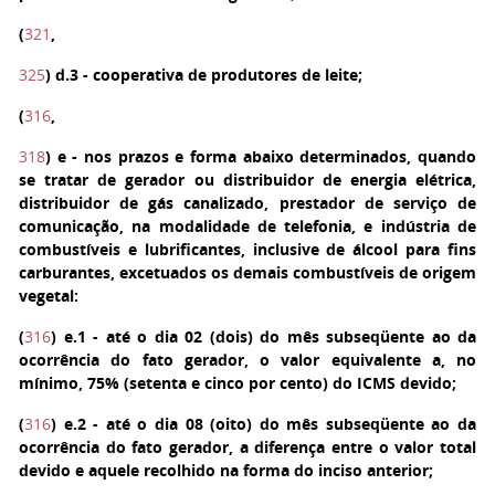
(
321
,
325
)
d.3
- cooperativa de produtores de leite;
(
316
,
318
)
e
- nos prazos e forma abaixo determinados, quando
se tratar de gerador ou distribuidor de energia elétrica,
distribuidor de gás canalizado, prestador de serviço de
comunicação, na modalidade de telefonia, e indústria de
combustíveis e lubrificantes, inclusive de álcool para fins
carburantes, excetuados os demais combustíveis de origem
vegetal:
(
316
)
e.1
- até o dia 02 (dois) do mês subseqüente ao da
ocorrência do fato gerador, o valor equivalente a, no
mínimo, 75% (setenta e cinco por cento) do ICMS devido;
(
316
)
e.2
- até o dia 08 (oito) do mês subseqüente ao da
ocorrência do fato gerador, a diferença entre o valor total
devido e aquele recolhido na forma do inciso anterior;