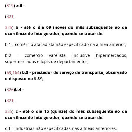
(
319
)
a.6
-
(
321
,
325
)
b
- até o dia 09 (nove) do mês subseqüente ao de
ocorrência do fato gerador, quando se tratar de:
b.1
- comércio atacadista não especificado na alínea anterior;
b.2
- comércio varejista, inclusive hipermercados,
supermercados e lojas de departamentos;
(
69
,
164
)
b.3
- prestador de serviço de transporte, observado
o
o disposto no § 8
;
(
326
)
b.4
-
(
321
,
325
)
c
- até o dia 15 (quinze) do mês subseqüente ao de
ocorrência do fato gerador, quando se tratar de:
c.1
- indústrias não especificadas nas alíneas anteriores;