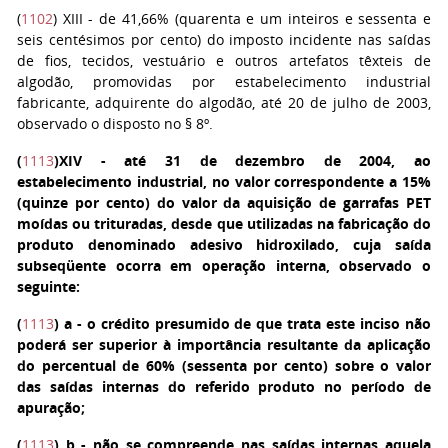
(
1102
)
XIII
- de 41,66% (quarenta e um inteiros e sessenta e
seis centésimos por cento) do imposto incidente nas saídas
de fios, tecidos, vestuário e outros artefatos têxteis de
algodão, promovidas por estabelecimento industrial
fabricante, adquirente do algodão, até 20 de julho de 2003,
observado o disposto no § 8º.
(
1113
)
XIV
- até 31 de dezembro de 2004, ao
estabelecimento industrial, no valor correspondente a 15%
(quinze por cento) do valor da aquisição de garrafas PET
moídas ou trituradas, desde que utilizadas na fabricação do
produto denominado adesivo hidroxilado, cuja saída
subseqüente ocorra em operação interna, observado o
seguinte:
(
1113
)
a
- o crédito presumido de que trata este inciso não
poderá ser superior à importância resultante da aplicação
do percentual de 60% (sessenta por cento) sobre o valor
das saídas internas do referido produto no período de
apuração;
(
1113
)
b
- não se compreende nas saídas internas aquela