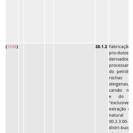
(
1036
)
20.1.2
Fabricaçã
pro-dutos
derivado
processame
do petróle
rochas
oleigenas
carvão min
e do álc
"exclusive"
extração d
natural (
00.2.3.00-1)
distri-buiç