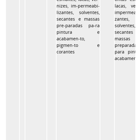
nizes, im-permeabi-
lacas, vern
lizantes, solventes,
impermeabil
secantes e massas
zantes,
pre-paradas pa-ra
solventes,
pintura e
secante
acabamen-to,
massas
pigmen-to e
preparadas
corantes
para pintu
acabament