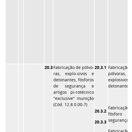
20.3
Fabricação de pólvo-
20.3.1
Fabricaçã
ras, explo-sivos e
pólvoras,
detonantes, fósforos
explosiv
de segurança e
detonantes
artigos pi-rotécnico
"exclusive" munição
(Cód. 12.8.0.00-7)
Fabricaçã
20.3.2
fósforo
segurança
20.3.3
Fabricaçã