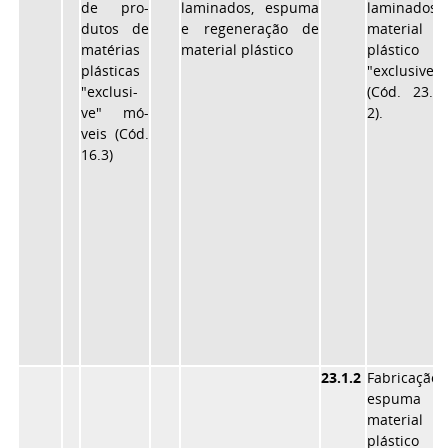
de pro-
laminados, espuma
laminado
dutos de
e regeneração de
material
matérias
material plástico
plástico
plásticas
"exclusive"
"exclusi-
(Cód. 23.2.
ve" mó-
2).
veis (Cód.
16.3)
23.1.2
Fabricaçã
espuma
material
plástico