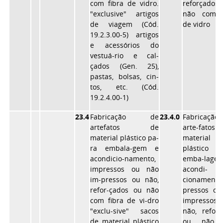
com fibra de vidro.
reforçado
"exclusive" artigos
não com f
de viagem (Cód.
de vidro
19.2.3.00-5) artigos
e acessórios do
vestuá-rio e cal-
çados (Gen. 25),
pastas, bolsas, cin-
tos, etc. (Cód.
19.2.4.00-1)
23.4
Fabricação de
23.4.0
Fabricaçã
artefatos de
arte-fato
material plástico pa-
material
ra embala-gem e
plástico 
acondicio-namento,
emba-lag
impressos ou não
acondi-
im-pressos ou não,
cionamento
refor-çados ou não
pressos ou
com fibra de vi-dro
impresso
"exclu-sive" sacos
não, refor
de material plástico
ou não 