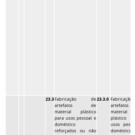
23.3
Fabricação de
23.3.0
Fabricaçã
artefatos de
artefato
material plástico
material
para usos pessoal e
plástico 
doméstico
usos pesso
reforçados ou não
doméstico,