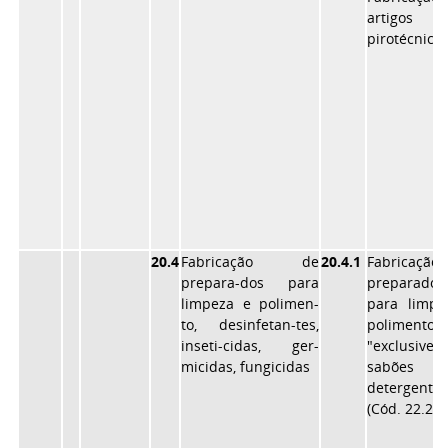
artigos
pirotécnico
20.4
Fabricação de
20.4.1
Fabricaçã
prepara-dos para
preparados
limpeza e polimen-
para limpe
to, desinfetan-tes,
polimento
inseti-cidas, ger-
"exclusive"
micidas, fungicidas
sabõe
detergentes
(Cód. 22.2.1)