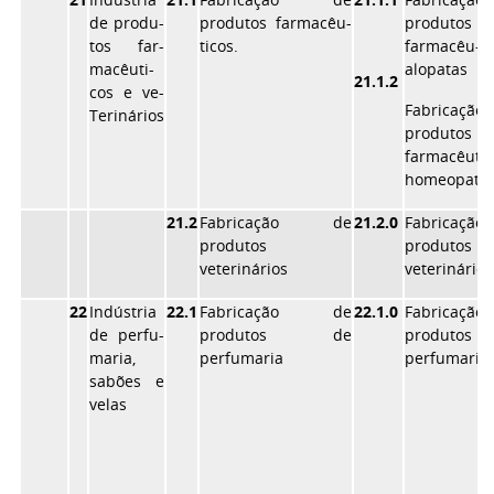
de produ-
produtos farmacêu-
produtos
tos far-
ticos.
farmacêu-ti
macêuti-
alopatas
21.1.2
cos e ve-
Fabricaçã
Terinários
produtos
farmacêutic
homeopata
21.2
Fabricação de
21.2.0
Fabricaçã
produtos
produtos
veterinários
veterinários
22
Indústria
22.1
Fabricação de
22.1.0
Fabricaçã
de perfu-
produtos de
produtos
maria,
perfumaria
perfumaria
sabões e
velas