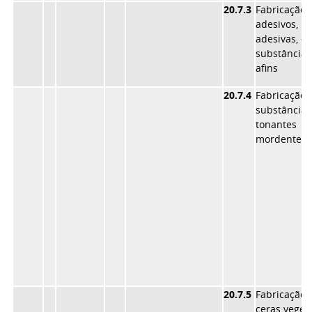
20.7.3
Fabricaçã
adesivos, 
adesivas, co
substâncias
afins
20.7.4
Fabricaçã
substâncias
tonante
mordentes
20.7.5
Fabricaçã
ceras veget