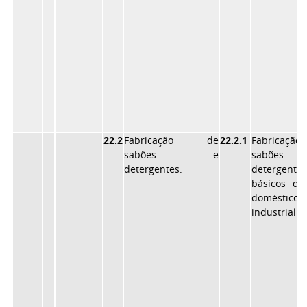
22.2
Fabricação de
22.2.1
Fabricaçã
sabões e
sabõe
detergentes.
detergentes
básicos de
doméstic
industrial