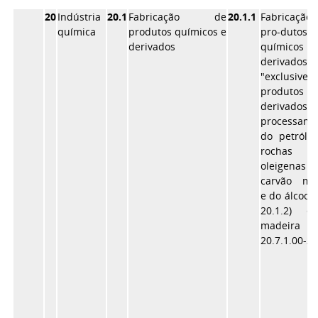
20
Indústria
20.1
Fabricação de
20.1.1
Fabricaçã
química
produtos químicos e
pro-dutos
derivados
químico
derivados
"exclusive
produtos
derivado
processame
do petróle
rochas
oleigena
carvão min
e do álcool 
20.1.2) 
madeira (
20.7.1.00-2).