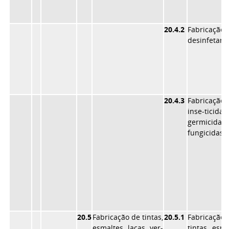
20.4.2
Fabricaçã
desinfetant
20.4.3
Fabricaçã
inse-ticidas
germicid
fungicidas
20.5
Fabricação de tintas,
20.5.1
Fabricaçã
esmaltes, lacas, ver-
tintas esma