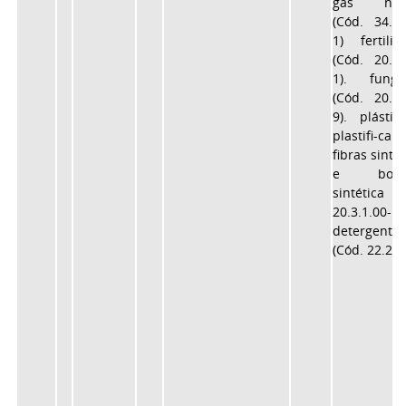
gás natu
(Cód. 34.2.
1) fertiliz
(Cód. 20.6.
1). fungic
(Cód. 20.4.
9). plásti
plastifi-cant
fibras sinté-
e borra
sintética 
20.3.1.00-
detergentes
(Cód. 22.2.1