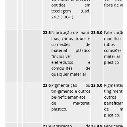
obtidos em
fibra de vid
tecelagem (Cód.
24.3.3.00-1)
23.5
Fabricação de mani-
23.5.0
Fabricaçã
lhas, canos, tubos e
manilhas, c
co-nexões de
tubos
material plástico
conexões
"inclusive"
material
eletredutos e
plástico
comdu-ítes de
qualquer material
23.6
Pigmenta-ção ou
23.6.0
Pigmentaçã
tin-gimento e outros
tingimen
be-neficiamen-tos
outros
de ma-terial
beneficiam
plástico.
de mater
plástico.
23.9
Fabricação de
23.9.9
Fabricaçã