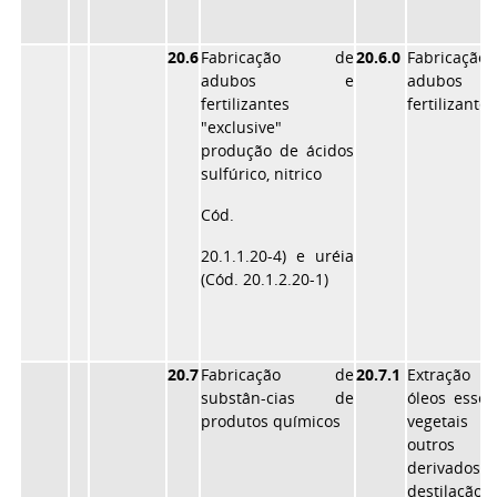
20.6
Fabricação de
20.6.0
Fabricaçã
adubos e
adubo
fertilizantes
fertilizantes
"exclusive"
produção de ácidos
sulfúrico, nitrico
Cód.
20.1.1.20-4) e uréia
(Cód. 20.1.2.20-1)
20.7
Fabricação de
20.7.1
Extração
substân-cias de
óleos essen
produtos químicos
vegetais 
outros
derivado
destilaçã