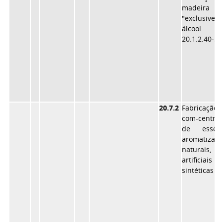
madeira
"exclusive"
álcool (
20.1.2.40-5)
20.7.2
Fabricaçã
com-centra
de essên-
aromatizan
naturais,
artificia
sintéticas