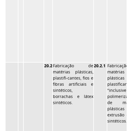
20.2
Fabricação de
20.2.1
Fabricaçã
matérias plásticas,
matérias
plastifi-cantes, fios e
plástica
fibras artificiais e
plastificant
sintéticos,
"inclusiv
borrachas e látex
polimerizaç
sintéticos.
de matér
plásticas 
extrusão de
sintéticos.