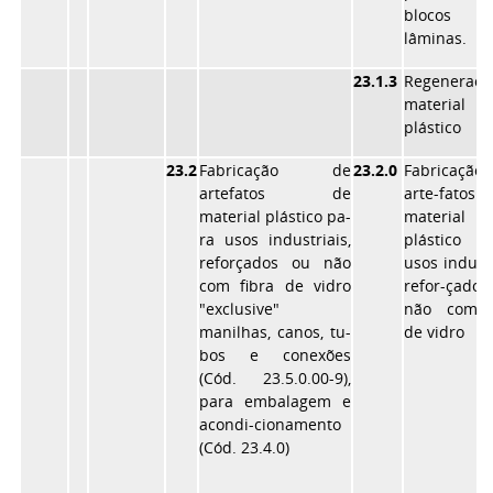
bloco
lâminas.
23.1.3
Regeneraçã
material
plástico
23.2
Fabricação de
23.2.0
Fabricaçã
artefatos de
arte-fato
material plástico pa-
material
ra usos industriais,
plástico 
reforçados ou não
usos industr
com fibra de vidro
refor-çado
"exclusive"
não com f
manilhas, canos, tu-
de vidro
bos e conexões
(Cód. 23.5.0.00-9),
para embalagem e
acondi-cionamento
(Cód. 23.4.0)