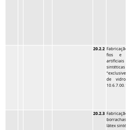
20.2.2
Fabricaçã
fios e fi
artificia
sintéticas
"exclusive" 
de vidro 
10.6.7.00.1
20.2.3
Fabricaçã
borracha
látex sintéti