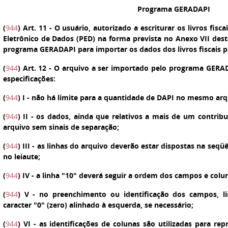
Programa GERADAPI
(
944
)
Art. 11
- O usuário, autorizado a escriturar os livros fis
Eletrônico de Dados (PED) na forma prevista no Anexo VII dest
programa GERADAPI para importar os dados dos livros fiscais p
(
944
)
Art. 12
- O arquivo a ser importado pelo programa GERAD
especificações:
(
944
)
I
- não há limite para a quantidade de DAPI no mesmo arq
(
944
)
II
- os dados, ainda que relativos a mais de um contribu
arquivo sem sinais de separação;
(
944
)
III
- as linhas do arquivo deverão estar dispostas na seq
no leiaute;
(
944
)
IV
- a linha "10" deverá seguir a ordem dos campos e colu
(
944
)
V
- no preenchimento ou identificação dos campos, lin
caracter "0" (zero) alinhado à esquerda, se necessário;
(
944
)
VI
- as identificações de colunas são utilizadas para re