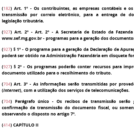
(
182
)
Art. 1º
-
Os contribuintes, as empresas contábeis e os c
transmissão por correio eletrônico, para a entrega de do
legislação tributária.
(
927
)
Art. 2º
-
Art. 2º - A Secretaria de Estado da Fazenda 
www.sef.mg.gov.br - programas para a geração dos documentos,
(
927
)
§ 1º
- O programa para a geração da Declaração de Apura
poderá ser obtido na Administração Fazendária em disquete for
(
927
)
§ 2º
- Os programas poderão conter recursos para impr
documento utilizado para o recolhimento do tributo.
(
704
)
Art. 3º
-
As informações serão transmitidas por provedo
(
Internet
), com a utilização dos serviços de telecomunicações.
(
704
)
Parágrafo único
- Os recibos de transmissão serão 
confirmação da transmissão do documento fiscal, ou somen
observando o disposto no artigo 7º.
(
414
) CAPÍTULO II