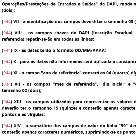
Operações/Prestações de Entradas e Saídas" da DAPI, model
(dois);
(
944
)
VII
- a identificação dos campos deverá ter o tamanho 03 (
(
944
)
VIII
- os campos chaves do DAPI (Inscrição Estadual, a
referência) repetir-se-ão em todas as linhas;
(
944
)
IX
- as datas terão o formato DD/MM/AAAA;
(
944
)
X
- para as datas não informadas será utilizada a constant
(
944
)
XI
- o campo "ano de referência" conterá os 04 (quatro) dí
(
944
)
XII
- os campos "mês de referência", "dia inicial" e "d
tamanho 02 (dois);
(
944
)
XIII
- os campos utilizados para representar os valores d
deverão ter o tamanho 15 (quinze) e conterão apenas caracte
pontos e as vírgulas;
(
944
)
XIV
- o somatório dos campos de valor da linha "99" dev
conterão apenas caracteres numéricos, suprimindo-se os pontos 