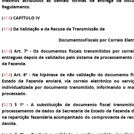
mesmos atribuídos às demais formas de entrega de docum
Regulamento.
(
414
) CAPÍTULO IV
(
414
) Da Validação e da Recusa de Transmissão de
DocumentosFiscais por Correio Elet
(
414
)
Art. 7º
-
Os documentos fiscais transmitidos por correi
entregues depois de validados pelo sistema de processamento 
da Fazenda.
(
414
)
Art. 8º
- Na hipótese de não validação do documento fisc
Estado da Fazenda enviará, via correio eletrônico ou serv
individualizada por documento transmitido, informando o m
processado.
(
927
)
§ 1º
- A substituição de documento fiscal transmiti
processamento de dados da Secretaria de Estado da Fazenda d
na repartição fazendária acompanhado do comprovante de rec
devida.