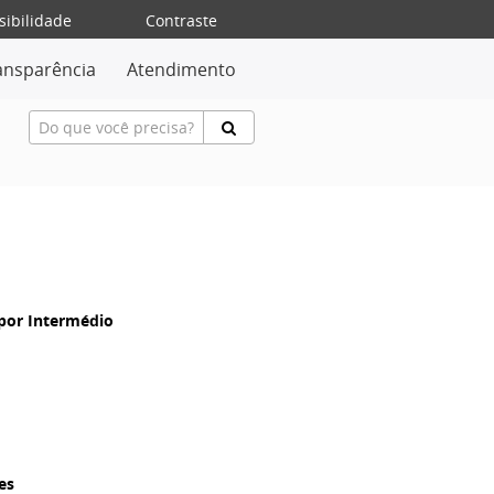
sibilidade
Contraste
ansparência
Atendimento
por Intermédio
es