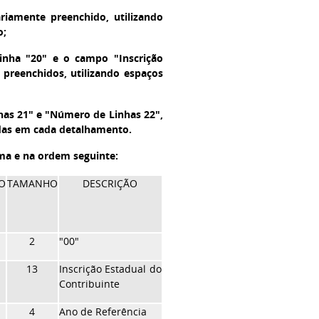
ariamente preenchido, utilizando
o;
inha "20" e o campo "Inscrição
 preenchidos, utilizando espaços
as 21" e "Número de Linhas 22",
adas em cada detalhamento.
ma e na ordem seguinte:
O
TAMANHO
DESCRIÇÃO
2
"00"
13
Inscrição Estadual do
Contribuinte
4
Ano de Referência