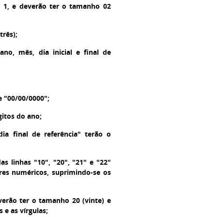
o 1, e deverão ter o tamanho 02
três);
no, mês, dia inicial e final de
e "00/00/0000";
gitos do ano;
ia final de referência" terão o
as linhas "10", "20", "21" e "22"
res numéricos, suprimindo-se os
erão ter o tamanho 20 (vinte) e
e as vírgulas;