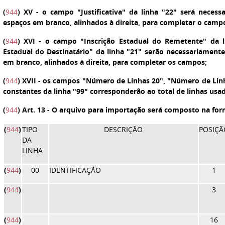
(
944
)
XV
- o campo "Justificativa" da linha "22" será necess
espaços em branco, alinhados à direita, para completar o camp
(
944
)
XVI
- o campo "Inscrição Estadual do Remetente" da l
Estadual do Destinatário" da linha "21" serão necessariamente
em branco, alinhados à direita, para completar os campos;
(
944
)
XVII
- os campos "Número de Linhas 20", "Número de Linh
constantes da linha "99" corresponderão ao total de linhas us
(
944
)
Art. 13
- O arquivo para importação será composto na for
(
944
)
TIPO
DESCRIÇÃO
POSIÇÃ
DA
LINHA
(
944
)
00
IDENTIFICAÇÃO
1
(
944
)
3
(
944
)
16