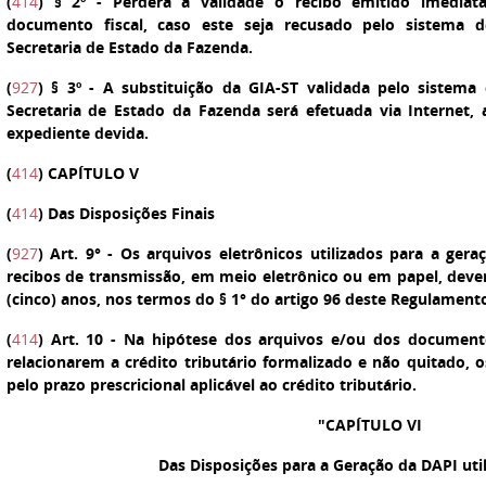
(
414
)
§ 2º
- Perderá a validade o recibo emitido imediat
documento fiscal, caso este seja recusado pelo sistema
Secretaria de Estado da Fazenda.
(
927
)
§ 3º
- A substituição da GIA-ST validada pelo sistem
Secretaria de Estado da Fazenda será efetuada via Internet,
expediente devida.
(
414
) CAPÍTULO V
(
414
) Das Disposições Finais
(
927
)
Art. 9°
- Os arquivos eletrônicos utilizados para a gera
recibos de transmissão, em meio eletrônico ou em papel, deve
(cinco) anos, nos termos do § 1° do artigo 96 deste Regulament
(
414
)
Art. 10
-
Na hipótese dos arquivos e/ou dos documentos
relacionarem a crédito tributário formalizado e não quitado
pelo prazo prescricional aplicável ao crédito tributário.
"CAPÍTULO VI
Das Disposições para a Geração da DAPI uti