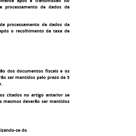
amente após a transmissão do
 de processamento de dados da
a de processamento de dados da
 após o recolhimento da taxa de
ção dos documentos fiscais e os
rão ser mantidos pelo prazo de 5
o.
 citados no artigo anterior se
, os mesmos deverão ser mantidos
lizando-se do