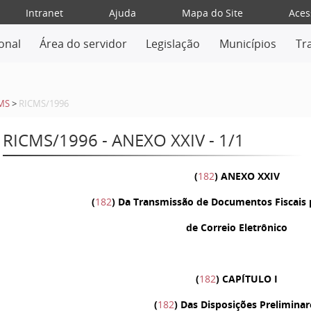
Intranet
Ajuda
Mapa do Site
Aces
ional
Área do servidor
Legislação
Municípios
Tr
MS
>
RICMS/1996
RICMS/1996 - ANEXO XXIV - 1/1
(
182
)
ANEXO XXIV
(
182
) Da Transmissão de Documentos Fiscais 
de Correio Eletrônico
(
182
) CAPÍTULO I
(
182
) Das Disposições Preliminar