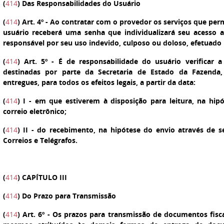
(
414
) Das Responsabilidades do Usuário
(
414
)
Art. 4º
- Ao contratar com o provedor os serviços que perm
usuário receberá uma senha que individualizará seu acesso 
responsável por seu uso indevido, culposo ou doloso, efetuado p
(
414
)
Art. 5º
-
É de responsabilidade do usuário verificar a
destinadas por parte da Secretaria de Estado da Fazenda
entregues, para todos os efeitos legais, a partir da data:
(
414
)
I
- em que estiverem à disposição para leitura, na hip
correio eletrônico;
(
414
)
II
- do recebimento, na hipótese do envio através de se
Correios e Telégrafos.
(
414
) CAPÍTULO III
(
414
) Do Prazo para Transmissão
(
414
)
Art. 6º
- Os prazos para transmissão de documentos fiscais