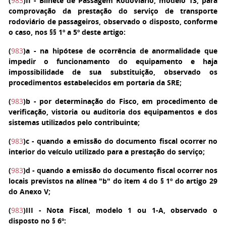
(
983
)
II
- Bilhete de Passagem Rodoviário, modelo 13, para
comprovação da prestação do serviço de transporte
rodoviário de passageiros, observado o disposto, conforme
o caso, nos §§ 1º a 5º deste artigo:
(
983
)
a
- na hipótese de ocorrência de anormalidade que
impedir o funcionamento do equipamento e haja
impossibilidade de sua substituição, observado os
procedimentos estabelecidos em portaria da SRE;
(
983
)
b
- por determinação do Fisco, em procedimento de
verificação, vistoria ou auditoria dos equipamentos e dos
sistemas utilizados pelo contribuinte;
(
983
)
c
- quando a emissão do documento fiscal ocorrer no
interior do veículo utilizado para a prestação do serviço;
(
983
)
d
- quando a emissão do documento fiscal ocorrer nos
locais previstos na alínea "b" do item 4 do § 1º do artigo 29
do Anexo V;
(
983
)
III
- Nota Fiscal, modelo 1 ou 1-A, observado o
disposto no § 6º: