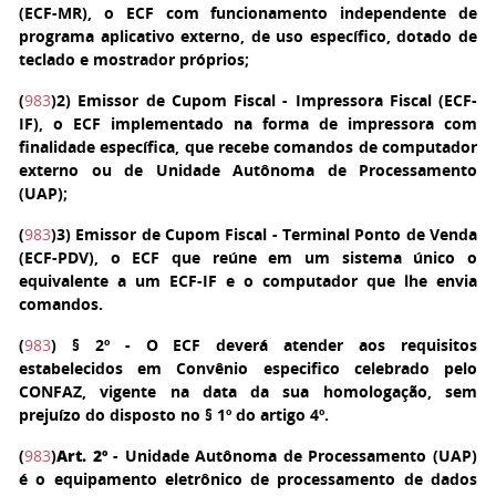
(ECF-MR), o ECF com funcionamento independente de
programa aplicativo externo, de uso específico, dotado de
teclado e mostrador próprios;
(
983
)
2
) Emissor de Cupom Fiscal - Impressora Fiscal (ECF-
IF), o ECF implementado na forma de impressora com
finalidade específica, que recebe comandos de computador
externo ou de Unidade Autônoma de Processamento
(UAP);
(
983
)
3
) Emissor de Cupom Fiscal - Terminal Ponto de Venda
(ECF-PDV), o ECF que reúne em um sistema único o
equivalente a um ECF-IF e o computador que lhe envia
comandos.
(
983
)
§ 2º
- O ECF deverá atender aos requisitos
estabelecidos em Convênio especifico celebrado pelo
CONFAZ, vigente na data da sua homologação, sem
prejuízo do disposto no § 1º do artigo 4º.
(
983
)
Art. 2º
- Unidade Autônoma de Processamento (UAP)
é o equipamento eletrônico de processamento de dados