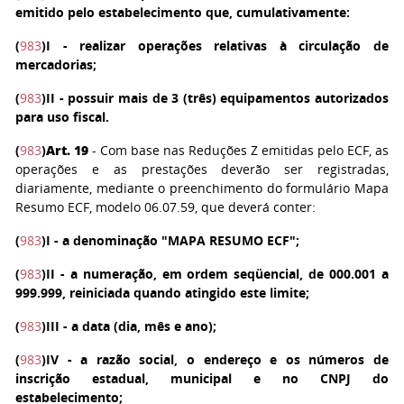
emitido pelo estabelecimento que, cumulativamente:
(
983
)
I
- realizar operações relativas à circulação de
mercadorias;
(
983
)
II
- possuir mais de 3 (três) equipamentos autorizados
para uso fiscal.
(
983
)
Art. 19
- Com base nas Reduções Z emitidas pelo ECF, as
operações e as prestações deverão ser registradas,
diariamente, mediante o preenchimento do formulário Mapa
Resumo ECF, modelo 06.07.59, que deverá conter:
(
983
)
I
- a denominação "MAPA RESUMO ECF";
(
983
)
II
- a numeração, em ordem seqüencial, de 000.001 a
999.999, reiniciada quando atingido este limite;
(
983
)
III
- a data (dia, mês e ano);
(
983
)
IV
- a razão social, o endereço e os números de
inscrição estadual, municipal e no CNPJ do
estabelecimento;