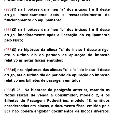
(
983
)
1
) na hipótese da alínea "a" dos incisos I e II deste
artigo, imediatamente após o reestabelecimento do
funcionamento do equipamento;
(
983
)
2
) na hipótese da alínea "b" dos incisos I e II deste
artigo, imediatamente após a liberação do equipamento
pelo Fisco;
(
983
)
3
) na hipótese da alínea "c" do inciso I deste artigo,
até o último dia do período de apuração do imposto
relativo às notas fiscais emitidas;
(
983
)
4
) nas hipóteses das alíneas "c" e "d" do inciso II deste
artigo, até o último dia do período de apuração do imposto
relativo aos bilhetes de passagem emitidos.
(
983
)
§ 2º
- Na hipótese do parágrafo anterior, estando as
Notas Fiscais de Venda a Consumidor, modelo 2, e os
Bilhetes de Passagem Rodoviários, modelo 13, emitidos
encadernados em blocos, o documento fiscal emitido pelo
ECF não poderá englobar documentos de blocos diversos,