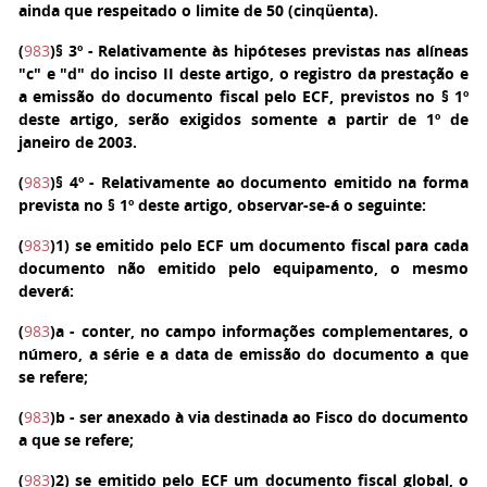
ainda que respeitado o limite de 50 (cinqüenta).
(
983
)
§ 3º
- Relativamente às hipóteses previstas nas alíneas
"c" e "d" do inciso II deste artigo, o registro da prestação e
a emissão do documento fiscal pelo ECF, previstos no § 1º
deste artigo, serão exigidos somente a partir de 1º de
janeiro de 2003.
(
983
)
§ 4º
- Relativamente ao documento emitido na forma
prevista no § 1º deste artigo, observar-se-á o seguinte:
(
983
)
1
) se emitido pelo ECF um documento fiscal para cada
documento não emitido pelo equipamento, o mesmo
deverá:
(
983
)
a
- conter, no campo informações complementares, o
número, a série e a data de emissão do documento a que
se refere;
(
983
)
b
- ser anexado à via destinada ao Fisco do documento
a que se refere;
(
983
)
2
) se emitido pelo ECF um documento fiscal global, o