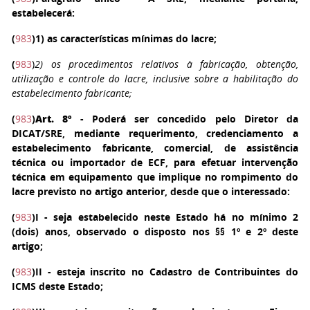
estabelecerá:
(
983
)
1
) as características mínimas do lacre;
(
983
)
2
) os procedimentos relativos à fabricação, obtenção,
utilização e controle do lacre, inclusive sobre a habilitação do
estabelecimento fabricante;
(
983
)
Art. 8º
- Poderá ser concedido pelo Diretor da
DICAT/SRE, mediante requerimento, credenciamento a
estabelecimento fabricante, comercial, de assistência
técnica ou importador de ECF, para efetuar intervenção
técnica em equipamento que implique no rompimento do
lacre previsto no artigo anterior, desde que o interessado:
(
983
)
I
- seja estabelecido neste Estado há no mínimo 2
(dois) anos, observado o disposto nos §§ 1º e 2º deste
artigo;
(
983
)
II
- esteja inscrito no Cadastro de Contribuintes do
ICMS deste Estado;