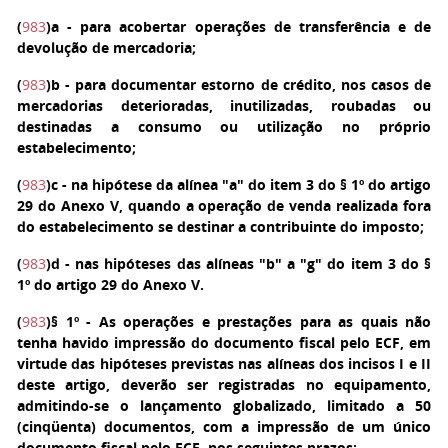
(
983
)
a
- para acobertar operações de transferência e de
devolução de mercadoria;
(
983
)
b
- para documentar estorno de crédito, nos casos de
mercadorias deterioradas, inutilizadas, roubadas ou
destinadas a consumo ou utilização no próprio
estabelecimento;
(
983
)
c
- na hipótese da alínea "a" do item 3 do § 1º do artigo
29 do Anexo V, quando a operação de venda realizada fora
do estabelecimento se destinar a contribuinte do imposto;
(
983
)
d
- nas hipóteses das alíneas "b" a "g" do item 3 do §
1º do artigo 29 do Anexo V.
(
983
)
§ 1º
- As operações e prestações para as quais não
tenha havido impressão do documento fiscal pelo ECF, em
virtude das hipóteses previstas nas alíneas dos incisos I e II
deste artigo, deverão ser registradas no equipamento,
admitindo-se o lançamento globalizado, limitado a 50
(cinqüenta) documentos, com a impressão de um único
documento fiscal pelo ECF, nos seguintes prazos: