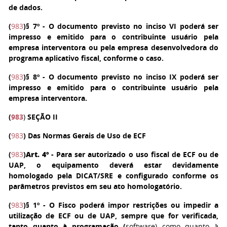
de dados.
(
983
)
§ 7º
- O documento previsto no inciso VI poderá ser
impresso e emitido para o contribuinte usuário pela
empresa interventora ou pela empresa desenvolvedora do
programa aplicativo fiscal, conforme o caso.
(
983
)
§ 8º
- O documento previsto no inciso IX poderá ser
impresso e emitido para o contribuinte usuário pela
empresa interventora.
(
983
)
SEÇÃO II
(
983
) Das Normas Gerais de Uso de ECF
(
983
)
Art. 4º
- Para ser autorizado o uso fiscal de ECF ou de
UAP, o equipamento deverá estar devidamente
homologado pela DICAT/SRE e configurado conforme os
parâmetros previstos em seu ato homologatório.
(
983
)
§ 1º
- O Fisco poderá impor restrições ou impedir a
utilização de ECF ou de UAP, sempre que for verificada,
tanto quanto à programação (
software) como quanto à