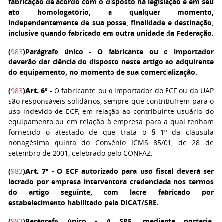
fabricação de acordo com o disposto na legislação e em seu
ato homologatório, a qualquer momento,
independentemente de sua posse, finalidade e destinação,
inclusive quando fabricado em outra unidade da Federação.
(
983
)
Parágrafo único
- O fabricante ou o importador
deverão dar ciência do disposto neste artigo ao adquirente
do equipamento, no momento de sua comercialização.
(
983
)
Art. 6º
- O fabricante ou o importador do ECF ou da UAP
são responsáveis solidários, sempre que contribuírem para o
uso indevido de ECF, em relação ao contribuinte usuário do
equipamento ou em relação à empresa para a qual tenham
fornecido o atestado de que trata o § 1º da cláusula
nonagésima quinta do Convênio ICMS 85/01, de 28 de
setembro de 2001, celebrado pelo CONFAZ.
(
983
)
Art. 7º
- O ECF autorizado para uso fiscal deverá ser
lacrado por empresa interventora credenciada nos termos
do artigo seguinte, com lacre fabricado por
estabelecimento habilitado pela DICAT/SRE.
(
983
)
Parágrafo único
- A SRE, mediante portaria,