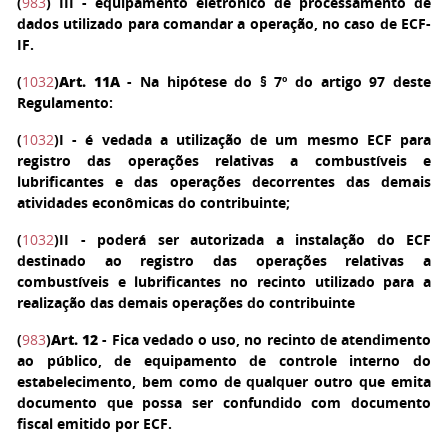
(
983
)
III
- equipamento eletrônico de processamento de
dados utilizado para comandar a operação, no caso de ECF-
IF.
(
1032
)
Art. 11A
- Na hipótese do § 7º do artigo 97 deste
Regulamento:
(
1032
)
I
- é vedada a utilização de um mesmo ECF para
registro das operações relativas a combustíveis e
lubrificantes e das operações decorrentes das demais
atividades econômicas do contribuinte;
(
1032
)
II
- poderá ser autorizada a instalação do ECF
destinado ao registro das operações relativas a
combustíveis e lubrificantes no recinto utilizado para a
realização das demais operações do contribuinte
(
983
)
Art. 12
- Fica vedado o uso, no recinto de atendimento
ao público, de equipamento de controle interno do
estabelecimento, bem como de qualquer outro que emita
documento que possa ser confundido com documento
fiscal emitido por ECF.