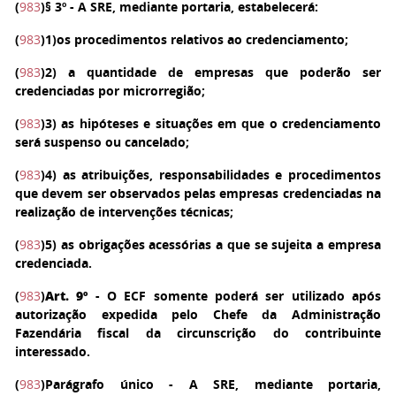
(
983
)
§ 3º
- A SRE, mediante portaria, estabelecerá:
(
983
)
1
)os procedimentos relativos ao credenciamento;
(
983
)
2
) a quantidade de empresas que poderão ser
credenciadas por microrregião;
(
983
)
3
) as hipóteses e situações em que o credenciamento
será suspenso ou cancelado;
(
983
)
4
) as atribuições, responsabilidades e procedimentos
que devem ser observados pelas empresas credenciadas na
realização de intervenções técnicas;
(
983
)
5
) as obrigações acessórias a que se sujeita a empresa
credenciada.
(
983
)
Art. 9º
- O ECF somente poderá ser utilizado após
autorização expedida pelo Chefe da Administração
Fazendária fiscal da circunscrição do contribuinte
interessado.
(
983
)
Parágrafo único
- A SRE, mediante portaria,