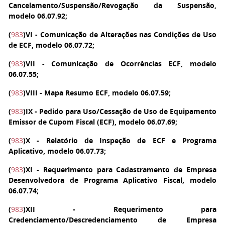
Cancelamento/Suspensão/Revogação da Suspensão,
modelo 06.07.92;
(
983
)
VI
- Comunicação de Alterações nas Condições de Uso
de ECF, modelo 06.07.72;
(
983
)
VII
- Comunicação de Ocorrências ECF, modelo
06.07.55;
(
983
)
VIII
- Mapa Resumo ECF, modelo 06.07.59;
(
983
)
IX
- Pedido para Uso/Cessação de Uso de Equipamento
Emissor de Cupom Fiscal (ECF), modelo 06.07.69;
(
983
)
X
- Relatório de Inspeção de ECF e Programa
Aplicativo, modelo 06.07.73;
(
983
)
XI
- Requerimento para Cadastramento de Empresa
Desenvolvedora de Programa Aplicativo Fiscal, modelo
06.07.74;
(
983
)
XII
- Requerimento para
Credenciamento/Descredenciamento de Empresa