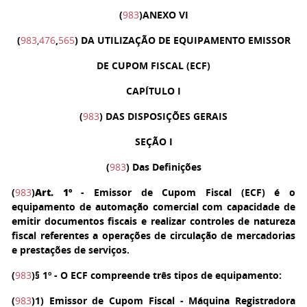
(
983
)
ANEXO VI
(
983
,
476
,
565
) DA UTILIZAÇÃO DE EQUIPAMENTO EMISSOR
DE CUPOM FISCAL (ECF)
CAPÍTULO I
(
983
) DAS DISPOSIÇÕES GERAIS
SEÇÃO I
(
983
) Das Definições
(
983
)
Art. 1º
- Emissor de Cupom Fiscal (ECF) é o
equipamento de automação comercial com capacidade de
emitir documentos fiscais e realizar controles de natureza
fiscal referentes a operações de circulação de mercadorias
e prestações de serviços.
(
983
)
§ 1º
- O ECF compreende três tipos de equipamento:
(
983
)
1
) Emissor de Cupom Fiscal - Máquina Registradora