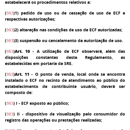
estabelecerá os procedimentos relativos a:
(
983
)
1
) pedido de uso ou de cessação de uso de ECF e
respectivas autorizações;
(
983
)
2
) alteração nas condições de uso de ECF autorizadas;
(
983
)
3
) suspensão ou cancelamento da autorização de uso.
(
983
)
Art. 10
- A utilização de ECF observará, além das
disposições constantes deste Regulamento, as
estabelecidas em portaria da SRE.
(
983
)
Art. 11
- O ponto de venda, local onde se encontra
instalado o ECF no recinto de atendimento ao público do
estabelecimento de contribuinte usuário, deverá ser
composto de:
(
983
)
I
- ECF exposto ao público;
(
983
)
II
- dispositivo de visualização pelo consumidor do
registro das operações ou prestações realizadas;