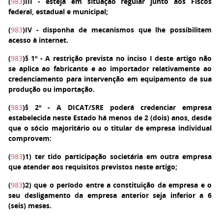
(
983
)
III
- esteja em situação regular junto aos Fiscos
federal, estadual e municipal;
(
983
)
IV
- disponha de mecanismos que lhe possibilitem
acesso à internet.
(
983
)
§ 1º
- A restrição prevista no inciso I deste artigo não
se aplica ao fabricante e ao importador relativamente ao
credenciamento para intervenção em equipamento de sua
produção ou importação.
(
983
)
§ 2º
- A DICAT/SRE poderá credenciar empresa
estabelecida neste Estado há menos de 2 (dois) anos, desde
que o sócio majoritário ou o titular de empresa individual
comprovem:
(
983
)
1
) ter tido participação societária em outra empresa
que atender aos requisitos previstos neste artigo;
(
983
)
2
) que o período entre a constituição da empresa e o
seu desligamento da empresa anterior seja inferior a 6
(seis) meses.