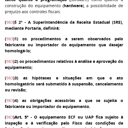
construção do equipamento (
hardware
), a possibilidade de
prejuízo aos controles fiscais.
(
983
)
§ 2º
- A Superintendência da Receita Estadual (SRE),
mediante Portaria, definirá:
(
983
)
1)
os procedimentos a serem observados pelo
fabricante ou importador do equipamento que desejar
homologá-lo;
(
983
)
2)
os procedimentos relativos à análise e aprovação do
equipamento;
(
983
)
3)
as hipóteses e situações em que o ato
homologatório será submetido à suspensão, cancelamento
ou revisão;
(
983
)
4)
as obrigações acessórias a que se sujeita o
fabricante ou importador do equipamento.
(
983
)
Art. 5º
- O equipamento ECF ou UAP fica sujeito à
inspeção e à verificação pelo Fisco das condições de