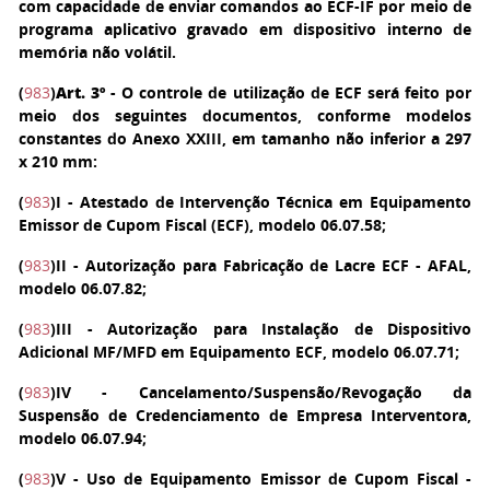
com capacidade de enviar comandos ao ECF-IF por meio de
programa aplicativo gravado em dispositivo interno de
memória não volátil.
(
983
)
Art. 3º
- O controle de utilização de ECF será feito por
meio dos seguintes documentos, conforme modelos
constantes do Anexo XXIII, em tamanho não inferior a 297
x 210 mm:
(
983
)
I
- Atestado de Intervenção Técnica em Equipamento
Emissor de Cupom Fiscal (ECF), modelo 06.07.58;
(
983
)
II
- Autorização para Fabricação de Lacre ECF - AFAL,
modelo 06.07.82;
(
983
)
III
- Autorização para Instalação de Dispositivo
Adicional MF/MFD em Equipamento ECF, modelo 06.07.71;
(
983
)
IV
- Cancelamento/Suspensão/Revogação da
Suspensão de Credenciamento de Empresa Interventora,
modelo 06.07.94;
(
983
)
V
- Uso de Equipamento Emissor de Cupom Fiscal -