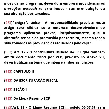
indevida no programa, devendo a empresa providenciar as
proteções necessárias para impedir sua manipulação ou
sua alteração por terceiros.
(
983
)
Parágrafo único
- A responsabilidade prevista neste
artigo será elidida se a empresa desenvolvedora do
programa aplicativo provar, inequivocamente, que a
alteração tenha sido promovida por terceiro, mesmo tendo
sido tomadas as providências requeridas pelo
caput.
(
983
)
Art. 17
- O contribuinte usuário de ECF que também
emitir documento fiscal por PED, previsto no Anexo VII,
deverá utilizar sistema que integre ambas as funções.
(
983
) CAPÍTULO II
(
983
) DA ESCRITURAÇÃO FISCAL
(
983
) SEÇÃO I
(
983
) Do Mapa Resumo ECF
(
983
)
Art. 18
- O Mapa Resumo ECF, modelo 06.07.59, será