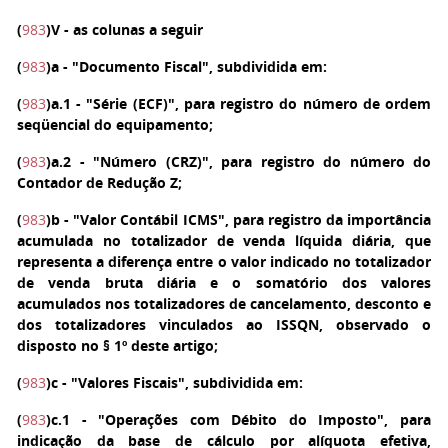
(
983
)
V
- as colunas a seguir
(
983
)
a
- "Documento Fiscal", subdividida em:
(
983
)
a.1
- "Série (ECF)", para registro do número de ordem
seqüencial do equipamento;
(
983
)
a.2
- "Número (CRZ)", para registro do número do
Contador de Redução Z;
(
983
)
b
- "Valor Contábil ICMS", para registro da importância
acumulada no totalizador de venda líquida diária, que
representa a diferença entre o valor indicado no totalizador
de venda bruta diária e o somatório dos valores
acumulados nos totalizadores de cancelamento, desconto e
dos totalizadores vinculados ao ISSQN, observado o
disposto no § 1º deste artigo;
(
983
)
c
- "Valores Fiscais", subdividida em:
(
983
)
c.1
- "Operações com Débito do Imposto", para
indicação da base de cálculo por alíquota efetiva,