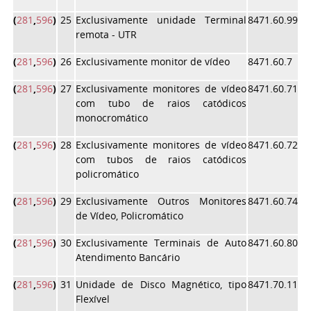
(
281
,
596
)
25
Exclusivamente unidade Terminal
8471.60.99
remota - UTR
(
281
,
596
)
26
Exclusivamente monitor de vídeo
8471.60.7
(
281
,
596
)
27
Exclusivamente monitores de vídeo
8471.60.71
com tubo de raios catódicos
monocromático
(
281
,
596
)
28
Exclusivamente monitores de vídeo
8471.60.72
com tubos de raios catódicos
policromático
(
281
,
596
)
29
Exclusivamente Outros Monitores
8471.60.74
de Vídeo, Policromático
(
281
,
596
)
30
Exclusivamente Terminais de Auto
8471.60.80
Atendimento Bancário
(
281
,
596
)
31
Unidade de Disco Magnético, tipo
8471.70.11
Flexível