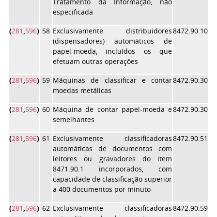
Tratamento da Informação, não
especificada
(
281
,
596
)
58
Exclusivamente distribuidores
8472.90.10
(dispensadores) automáticos de
papel-moeda, incluídos os que
efetuam outras operações
(
281
,
596
)
59
Máquinas de classificar e contar
8472.90.30
moedas metálicas
(
281
,
596
)
60
Máquina de contar papel-moeda e
8472.90.30
semelhantes
(
281
,
596
)
61
Exclusivamente classificadoras
8472.90.51
automáticas de documentos com
leitores ou gravadores do item
8471.90.1 incorporados, com
capacidade de classificação superior
a 400 documentos por minuto
(
281
,
596
)
62
Exclusivamente classificadoras
8472.90.59