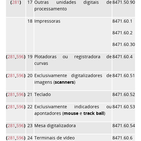
(
281
)
17
Outras unidades digitais de
8471.50.90
processamento
18
Impressoras
8471.60.1
8471.60.2
8471.60.30
(
281
,
596
)
19
Plotadoras ou registradora de
8471.60.4
curvas
(
281
,
596
)
20
Exclusivamente digitalizadores de
8471.60.51
imagens (
scanners
)
(
281
,
596
)
21
Teclado
8471.60.52
(
281
,
596
)
22
Exclusivamente indicadores ou
8471.60.53
apontadores (
mouse
e
track ball
)
(
281
,
596
)
23
Mesa digitalizadora
8471.60.54
(
281
,
596
)
24
Terminais de vídeo
8471.60.6