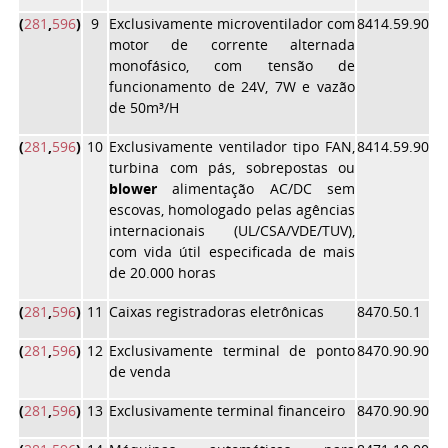
(
281
,
596
)
9
Exclusivamente microventilador com
8414.59.90
motor de corrente alternada
monofásico, com tensão de
funcionamento de 24V, 7W e vazão
de 50m³/H
(
281
,
596
)
10
Exclusivamente ventilador tipo FAN,
8414.59.90
turbina com pás, sobrepostas ou
blower
alimentação AC/DC sem
escovas, homologado pelas agências
internacionais (UL/CSA/VDE/TUV),
com vida útil especificada de mais
de 20.000 horas
(
281
,
596
)
11
Caixas registradoras eletrônicas
8470.50.1
(
281
,
596
)
12
Exclusivamente terminal de ponto
8470.90.90
de venda
(
281
,
596
)
13
Exclusivamente terminal financeiro
8470.90.90