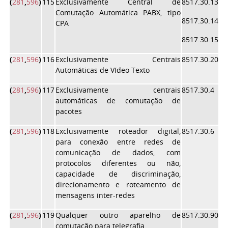
(
281
,
596
)
115
Exclusivamente Central de
8517.30.13
Comutação Automática PABX, tipo
8517.30.14
CPA
8517.30.15
(
281
,
596
)
116
Exclusivamente Centrais
8517.30.20
Automáticas de Vídeo Texto
(
281
,
596
)
117
Exclusivamente centrais
8517.30.4
automáticas de comutação de
pacotes
(
281
,
596
)
118
Exclusivamente roteador digital,
8517.30.6
para conexão entre redes de
comunicação de dados, com
protocolos diferentes ou não,
capacidade de discriminação,
direcionamento e roteamento de
mensagens inter-redes
(
281
,
596
)
119
Qualquer outro aparelho de
8517.30.90
comutação para telegrafia