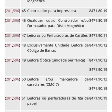
Magnética
(
281
,
596
)
45
Controlador para Impressora
8471.80.19
(
281
,
596
)
46
Qualquer outro Controlador e/ou
8471.80.19
Formatador para Disco Magnético
(
281
,
596
)
47
Leitoras ou Perfuradoras de Cartões
8471.90.11
(
281
,
596
)
48
Exclusivamente Unidade Leitora de
8471.90.12
Código de Barras
(
281
,
596
)
49
Leitora Óptica (unidade periférica)
8471.90.12
8471.90.19
(
281
,
596
)
50
Leitora e/ou marcadora de
8471.90.13
caracteres (CMC-7)
8471.90.19
(
281
,
596
)
51
Leitoras ou perfuradoras de fita de
8471.90.19
papel