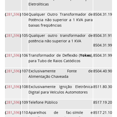
Eletrolíticas
(
281
,
596
)
104
Qualquer Outro Transformador de
8504.31.19
Potência não superior a 1 KVA para
baixas freqüências
(
281
,
596
)
105
Qualquer outro transformador de
8504.31.91
potência não superior a 1 KVA
8504.31.99
(
281
,
596
)
106
Transformador de Deflexão (
Yokes
),
8504.31.99
para Tubo de Raios Catódicos
(
281
,
596
)
107
Exclusivamente Fonte de
8504.40.90
Alimentação Chaveada
(
281
,
596
)
108
Exclusivamente Ignição Eletrônica
8511.80.30
Digital para Veículos Automotores
(
281
,
596
)
109
Telefone Público
8517.19.20
(
281
,
596
)
110
Aparelhos de fac-símile e
8517.21.10