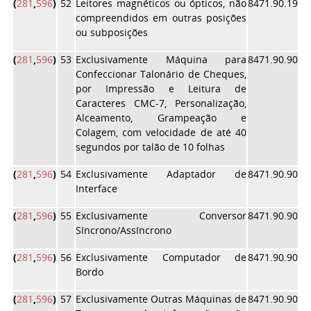
(
281
,
596
)
52
Leitores magnéticos ou ópticos, não
8471.90.19
compreendidos em outras posições
ou subposições
(
281
,
596
)
53
Exclusivamente Máquina para
8471.90.90
Confeccionar Talonário de Cheques,
por Impressão e Leitura de
Caracteres CMC-7, Personalização,
Alceamento, Grampeação e
Colagem, com velocidade de até 40
segundos por talão de 10 folhas
(
281
,
596
)
54
Exclusivamente Adaptador de
8471.90.90
Interface
(
281
,
596
)
55
Exclusivamente Conversor
8471.90.90
Síncrono/Assíncrono
(
281
,
596
)
56
Exclusivamente Computador de
8471.90.90
Bordo
(
281
,
596
)
57
Exclusivamente Outras Máquinas de
8471.90.90