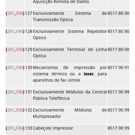
Aquisição Remota de Dados
(
281
,
596
)
127
Exclusivamente Sistema de
8517.80.90
Transmissão Óptica
(
281
,
596
)
128
Exclusivamente Sistema Repetidor
8517.80.90
Óptico
(
281
,
596
)
129
Exclusivamente Terminal de Linha
8517.80.90
Óptica
(
281
,
596
)
130
Mecanismos de impressão por
8517.90.91
sistema térmico ou a
laser
, para
aparelhos de fac-símile
(
281
,
596
)
131
Exclusivamente Módulos da Central
8517.90.99
Pública Telefônica
(
281
,
596
)
132
Exclusivamente Módulos de
8517.90.99
Multiplexador
(
281
,
596
)
133
Cabeçote impressor
8517.90.99