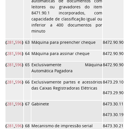
automáticas de documentos com
leitores ou gravadores do item
8471.90.1 incorporados, com
capacidade de classificação igual ou
inferior a 400 documentos por
minuto
(
281
,
596
)
63
Máquina para preencher cheque
8472.90.90
(
281
,
596
)
64
Máquina para assinar cheque
8472.90.90
(
281
,
596
)
65
Exclusivamente Máquina
8472.90.90
Automática Pagadora
(
281
,
596
)
66
Exclusivamente partes e acessórios
8473.29.10
das Caixas Registradoras Elétricas
8473.29.90
(
281
,
596
)
67
Gabinete
8473.30.11
8473.30.19
(
281
,
596
)
68
Mecanismo de impressão serial
8473.30.21