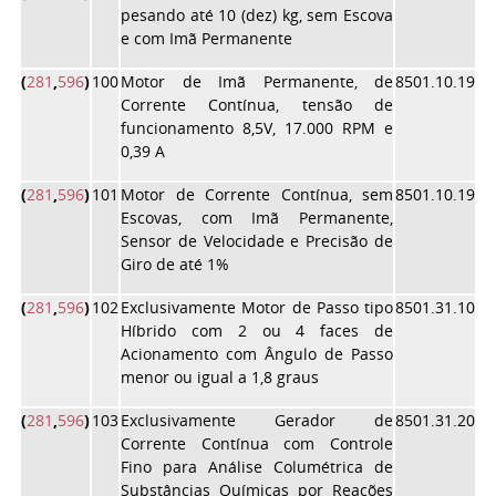
pesando até 10 (dez) kg, sem Escova
e com Imã Permanente
(
281
,
596
)
100
Motor de Imã Permanente, de
8501.10.19
Corrente Contínua, tensão de
funcionamento 8,5V, 17.000 RPM e
0,39 A
(
281
,
596
)
101
Motor de Corrente Contínua, sem
8501.10.19
Escovas, com Imã Permanente,
Sensor de Velocidade e Precisão de
Giro de até 1%
(
281
,
596
)
102
Exclusivamente Motor de Passo tipo
8501.31.10
Híbrido com 2 ou 4 faces de
Acionamento com Ângulo de Passo
menor ou igual a 1,8 graus
(
281
,
596
)
103
Exclusivamente Gerador de
8501.31.20
Corrente Contínua com Controle
Fino para Análise Columétrica de
Substâncias Químicas por Reações