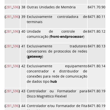
(
281
,
596
)
38
Outras Unidades de Memória
8471.70.90
(
281
,
596
)
39
Exclusivamente controladora de
8471.80.11
terminais
(
281
,
596
)
40
Unidade de controle de
8471.80.12
comunicação (
front-end
processor
)
(
281
,
596
)
41
Exclusivamente tradutores
8471.80.13
conversores de protocolos de redes
(
gateway
)
(
281
,
596
)
42
Exclusivamente equipamento
8471.80.14
concentrador e distribuidor de
conexões para rede de comunicação
de dados tipo
hub
(
281
,
596
)
43
Controlador ou Formatador para
8471.80.19
Disco Magnético Flexível
(
281
,
596
)
44
Controlador e/ou Formatador de Fita
8471.80.19