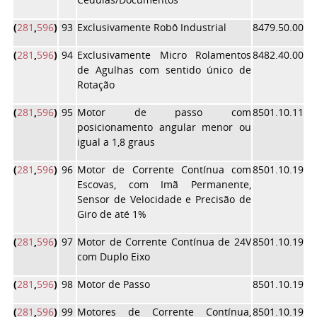
(
281
,
596
)
93
Exclusivamente Robô Industrial
8479.50.00
(
281
,
596
)
94
Exclusivamente Micro Rolamentos
8482.40.00
de Agulhas com sentido único de
Rotação
(
281
,
596
)
95
Motor de passo com
8501.10.11
posicionamento angular menor ou
igual a 1,8 graus
(
281
,
596
)
96
Motor de Corrente Contínua com
8501.10.19
Escovas, com Imã Permanente,
Sensor de Velocidade e Precisão de
Giro de até 1%
(
281
,
596
)
97
Motor de Corrente Contínua de 24V
8501.10.19
com Duplo Eixo
(
281
,
596
)
98
Motor de Passo
8501.10.19
(
281
,
596
)
99
Motores de Corrente Contínua,
8501.10.19