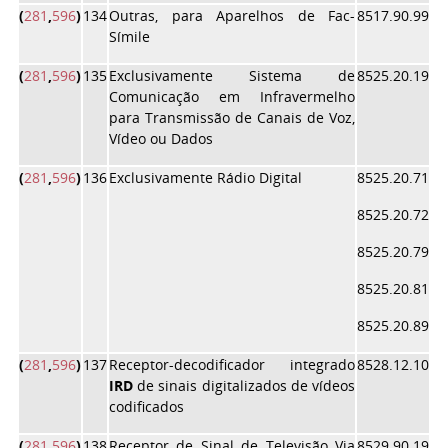
(
281
,
596
)
134
Outras, para Aparelhos de Fac-
8517.90.99
Símile
(
281
,
596
)
135
Exclusivamente Sistema de
8525.20.19
Comunicação em Infravermelho
para Transmissão de Canais de Voz,
Vídeo ou Dados
(
281
,
596
)
136
Exclusivamente Rádio Digital
8525.20.71
8525.20.72
8525.20.79
8525.20.81
8525.20.89
(
281
,
596
)
137
Receptor-decodificador integrado
8528.12.10
IRD
de sinais digitalizados de vídeos
codificados
(
281
,
596
)
138
Receptor de Sinal de Televisão Via
8529.90.19