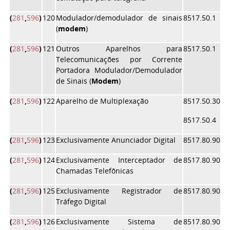
(
281
,
596
)
120
Modulador/demodulador de sinais
8517.50.1
(
modem
)
(
281
,
596
)
121
Outros Aparelhos para
8517.50.1
Telecomunicações por Corrente
Portadora Modulador/Demodulador
de Sinais (
Modem
)
(
281
,
596
)
122
Aparelho de Multiplexação
8517.50.30
8517.50.4
(
281
,
596
)
123
Exclusivamente Anunciador Digital
8517.80.90
(
281
,
596
)
124
Exclusivamente Interceptador de
8517.80.90
Chamadas Telefônicas
(
281
,
596
)
125
Exclusivamente Registrador de
8517.80.90
Tráfego Digital
(
281
,
596
)
126
Exclusivamente Sistema de
8517.80.90