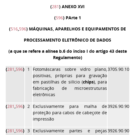
(
281
) ANEXO XVI
(
596
) PArte 1
(
516
,
596
) MÁQUINAS, APARELHOS E EQUIPAMENTOS DE
PROCESSAMENTO ELETRÔNICO DE DADOS
(a que se refere a alínea b.6 do inciso I do artigo 43 deste
Regulamento)
(
281
,
596
)
1
Fotomáscaras sobre vidro plano,
3705.90.10
positivas, próprias para gravação
em pastilhas de silício (
chips
), para
fabricação de microestruturas
eletrônicas
(
281
,
596
)
2
Exclusivamente para malha de
3926.90.90
proteção para cabos de cabeçote de
impressão
(
281
,
596
)
3
Exclusivamente partes e peças
3926.90.90