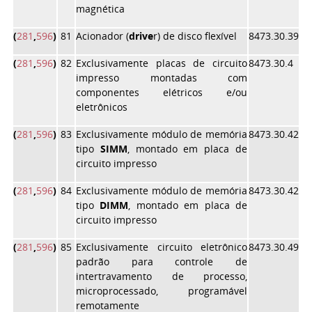
magnética
(
281
,
596
)
81
Acionador (
drive
r) de disco flexível
8473.30.39
(
281
,
596
)
82
Exclusivamente placas de circuito
8473.30.4
impresso montadas com
componentes elétricos e/ou
eletrônicos
(
281
,
596
)
83
Exclusivamente módulo de memória
8473.30.42
tipo
SIMM
, montado em placa de
circuito impresso
(
281
,
596
)
84
Exclusivamente módulo de memória
8473.30.42
tipo
DIMM
, montado em placa de
circuito impresso
(
281
,
596
)
85
Exclusivamente circuito eletrônico
8473.30.49
padrão para controle de
intertravamento de processo,
microprocessado, programável
remotamente