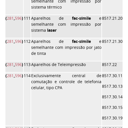
semelhante com impressão por
sistema térmico
(
281
,
596
)
111
Aparelhos de
fac-símile
e
8517.21.20
semelhante com impressão por
sistema
laser
(
281
,
596
)
112
Aparelhos de
fac-símile
e
8517.21.30
semelhante com impressão por jato
de tinta
(
281
,
596
)
113
Aparelhos de Teleimpressão
8517.22
(
281
,
596
)
114
Exclusivamente central de
8517.30.11
comutação e controle de telefonia
8517.30.13
celular, tipo CPA
8517.30.14
8517.30.15
8517.30.19