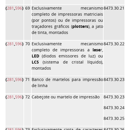
(
281
,
596
)
69
Exclusivamente mecanismo
8473.30.21
completo de impressoras matriciais
(por pontos) ou de impressoras ou
traçadores gráficos (
plotters
), a jato
de tinta, montados
(
281
,
596
)
70
Exclusivamente mecanismo
8473.30.22
completo de impressoras a
lase
r,
LED
(diodos emissores de luz) ou
LCS
(sistema de cristal líquido),
montados
(
281
,
596
)
71
Banco de martelos para impressão
8473.30.23
de linha
(
281
,
596
)
72
Cabeçote ou martelo de impressão
8473.30.23
8473.30.24
8473.30.25
(
281
,
596
)
73
Exclusivamente cinta de caracteres
8473.30.26