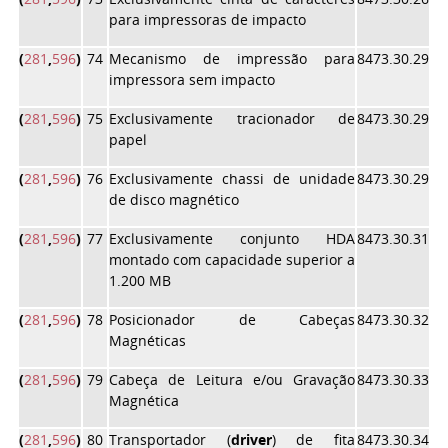
para impressoras de impacto
(
281
,
596
)
74
Mecanismo de impressão para
8473.30.29
impressora sem impacto
(
281
,
596
)
75
Exclusivamente tracionador de
8473.30.29
papel
(
281
,
596
)
76
Exclusivamente chassi de unidade
8473.30.29
de disco magnético
(
281
,
596
)
77
Exclusivamente conjunto HDA
8473.30.31
montado com capacidade superior a
1.200 MB
(
281
,
596
)
78
Posicionador de Cabeças
8473.30.32
Magnéticas
(
281
,
596
)
79
Cabeça de Leitura e/ou Gravação
8473.30.33
Magnética
(
281
,
596
)
80
Transportador (
driver
) de fita
8473.30.34