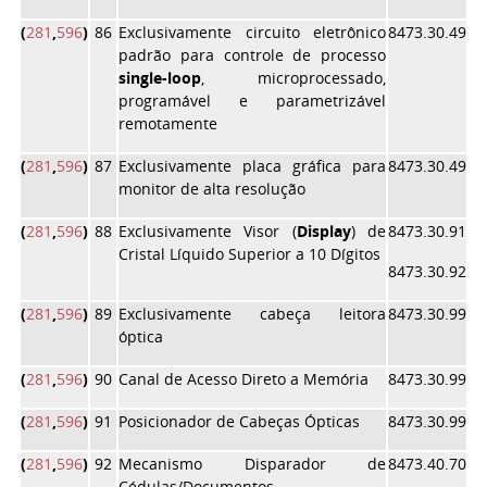
(
281
,
596
)
86
Exclusivamente circuito eletrônico
8473.30.49
padrão para controle de processo
single-loop
, microprocessado,
programável e parametrizável
remotamente
(
281
,
596
)
87
Exclusivamente placa gráfica para
8473.30.49
monitor de alta resolução
(
281
,
596
)
88
Exclusivamente Visor (
Display
) de
8473.30.91
Cristal Líquido Superior a 10 Dígitos
8473.30.92
(
281
,
596
)
89
Exclusivamente cabeça leitora
8473.30.99
óptica
(
281
,
596
)
90
Canal de Acesso Direto a Memória
8473.30.99
(
281
,
596
)
91
Posicionador de Cabeças Ópticas
8473.30.99
(
281
,
596
)
92
Mecanismo Disparador de
8473.40.70
Cédulas/Documentos