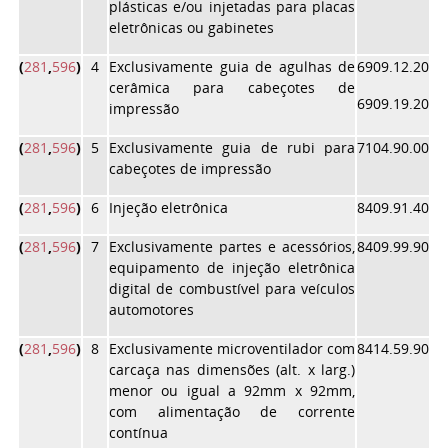
plásticas e/ou injetadas para placas
eletrônicas ou gabinetes
(
281
,
596
)
4
Exclusivamente guia de agulhas de
6909.12.20
cerâmica para cabeçotes de
6909.19.20
impressão
(
281
,
596
)
5
Exclusivamente guia de rubi para
7104.90.00
cabeçotes de impressão
(
281
,
596
)
6
Injeção eletrônica
8409.91.40
(
281
,
596
)
7
Exclusivamente partes e acessórios,
8409.99.90
equipamento de injeção eletrônica
digital de combustível para veículos
automotores
(
281
,
596
)
8
Exclusivamente microventilador com
8414.59.90
carcaça nas dimensões (alt. x larg.)
menor ou igual a 92mm x 92mm,
com alimentação de corrente
contínua