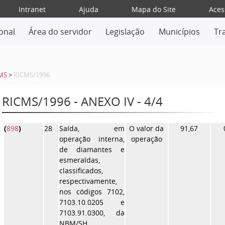
Intranet
Ajuda
Mapa do Site
Aces
ional
Área do servidor
Legislação
Municípios
Tr
MS
>
RICMS/1996
RICMS/1996 - ANEXO IV - 4/4
(
898
)
28
Saída, em
O valor da
91,67
operação interna,
operação
de diamantes e
esmeraldas,
classificados,
respectivamente,
nos códigos 7102,
7103.10.0205 e
7103.91.0300, da
NBM/SH.