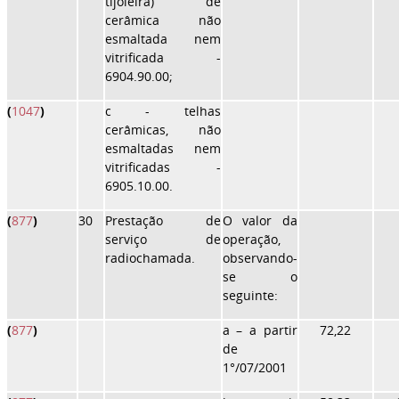
tijoleira) de
cerâmica não
esmaltada nem
vitrificada -
6904.90.00;
(
1047
)
c
- telhas
cerâmicas, não
esmaltadas nem
vitrificadas -
6905.10.00.
(
877
)
30
Prestação de
O valor da
serviço de
operação,
radiochamada.
observando-
se o
seguinte:
(
877
)
a
– a partir
72,22
de
1°/07/2001