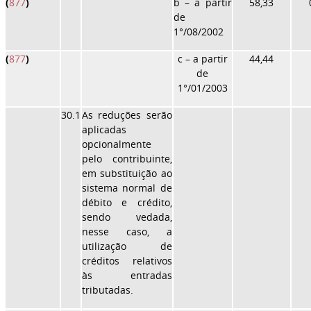
(
877
)
b
– a partir
58,33
de
1°/08/2002
(
877
)
c
– a partir
44,44
de
1°/01/2003
30.1
As reduções serão
aplicadas
opcionalmente
pelo contribuinte,
em substituição ao
sistema normal de
débito e crédito,
sendo vedada,
nesse caso, a
utilização de
créditos relativos
às entradas
tributadas.