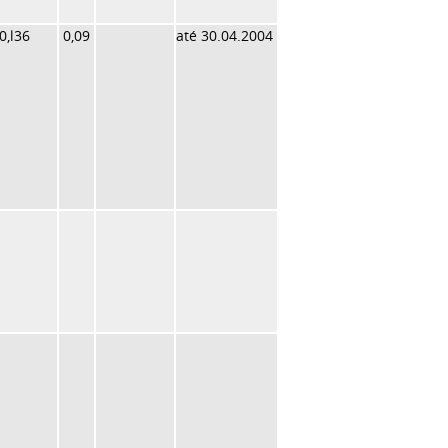
0,l36
0,09
até 30.04.2004