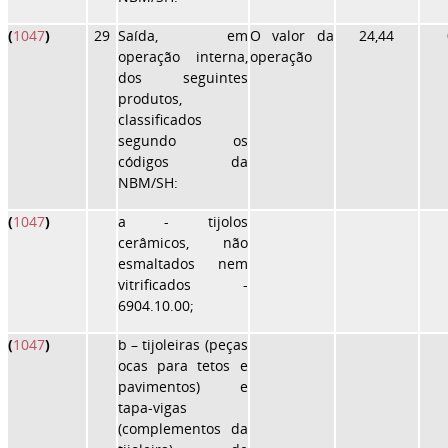
(
1047
)
29
Saída, em
O valor da
24,44
operação interna,
operação
dos seguintes
produtos,
classificados
segundo os
códigos da
NBM/SH:
(
1047
)
a
- tijolos
cerâmicos, não
esmaltados nem
vitrificados -
6904.10.00;
(
1047
)
b
– tijoleiras (peças
ocas para tetos e
pavimentos) e
tapa-vigas
(complementos da