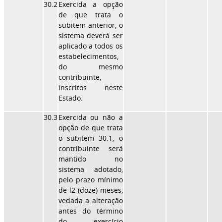
30.2
Exercida a opção
de que trata o
subitem anterior, o
sistema deverá ser
aplicado a todos os
estabelecimentos,
do mesmo
contribuinte,
inscritos neste
Estado.
30.3
Exercida ou não a
opção de que trata
o subitem 30.1, o
contribuinte será
mantido no
sistema adotado,
pelo prazo mínimo
de l2 (doze) meses,
vedada a alteração
antes do término
do exercício