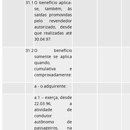
31.1
O benefício aplica-
se, também, às
saídas promovidas
pelo revendedor
autorizado, desde
que realizadas até
30.04.97.
31.2
O benefício
somente se aplica
quando,
cumulativa e
comprovadamente:
a
- o adquirente:
a.1
– exerça, desde
22.03.96, a
atividade de
condutor
autônomo de
passageiros, na