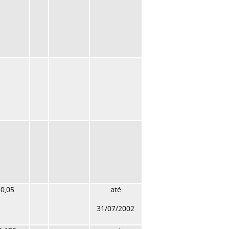
0,05
até
31/07/2002