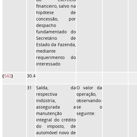
financeiro, salvo na
hipótese de
concessão, por
despacho
fundamentado do
Secretário de
Estado da Fazenda,
mediante
requerimento do
interessado
(
542
)
30.4
31
Saída, da
O valor da
respectiva
operação,
indústria,
observando-
assegurada a
se o
manutenção
seguinte:
integral do crédito
do imposto, de
automóvel novo de