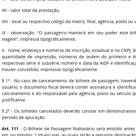
VII
- valor total da prestação;
VIII
- local ou respectivo código da matriz, filial, agência, posto ou
IX
- observação: "O passageiro manterá em seu poder este bilh
viagem", impressa tipograficamente;
X
- nome, endereço e números de inscrição, estadual e no CNPJ, 
quantidade de impressão, números de ordem do primeiro e d
respectivas série e subsérie, número e data da AIDF e identifica
houver concedido, impressos tipograficamente.
§ 1º
- No caso de cancelamento de bilhete de passagem, havendo 
usuário, o documento fiscal deverá conter assinatura e identific
cancelamento e do responsável pela agência, posto ou veículo 
justificativa.
§ 2º
- Os bilhetes cancelados deverão constar em demonstrativo 
período de apuração.
Art. 111
- O Bilhete de Passagem Rodoviário será emitido antes 
em, no mínimo, 2 (duas) vias, as quais terão a seguinte destinação