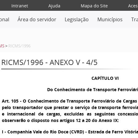
Intranet
Ajuda
Mapa do Site
Aces
ional
Área do servidor
Legislação
Municípios
Tr
MS
>
RICMS/1996
RICMS/1996 - ANEXO V - 4/5
CAPÍTULO VI
Do Conhecimento de Transporte Ferroviár
Art. 105
- O Conhecimento de Transporte Ferroviário de Cargas (
pelo transportador que prestar o serviço de transporte ferroviá
e internacional de cargas, excluídas as seguintes concessi
observarão o disposto nos artigos 12 a 20 do Anexo IX:
I
- Companhia Vale do Rio Doce (CVRD) - Estrada de Ferro Vitóri