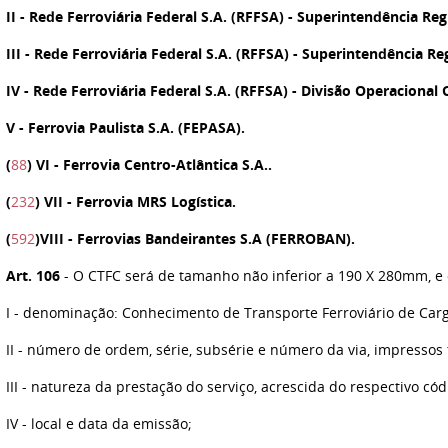
II
- Rede Ferroviária Federal S.A. (RFFSA) - Superintendência Reg
III
- Rede Ferroviária Federal S.A. (RFFSA) - Superintendência Reg
IV
- Rede Ferroviária Federal S.A. (RFFSA) - Divisão Operaciona
V
- Ferrovia Paulista S.A. (FEPASA).
(
88
)
VI
- Ferrovia Centro-Atlântica S.A..
(
232
)
VII
- Ferrovia MRS Logística.
(
592
)
VIII
- Ferrovias Bandeirantes S.A (FERROBAN).
Art. 106
- O CTFC será de tamanho não inferior a 190 X 280mm, e 
I
- denominação: Conhecimento de Transporte Ferroviário de Carg
II
- número de ordem, série, subsérie e número da via, impressos 
III
- natureza da prestação do serviço, acrescida do respectivo códi
IV
- local e data da emissão;