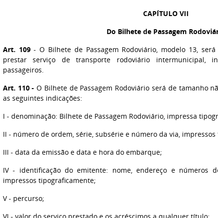
CAPÍTULO VII
Do Bilhete de Passagem Rodoviá
Art. 109
- O Bilhete de Passagem Rodoviário, modelo 13, será 
prestar serviço de transporte rodoviário intermunicipal, i
passageiros.
Art. 110
-
O Bilhete de Passagem Rodoviário será de tamanho não
as seguintes indicações:
I
- denominação: Bilhete de Passagem Rodoviário, impressa tipog
II
- número de ordem, série, subsérie e número da via, impressos 
III
- data da emissão e data e hora do embarque;
IV
- identificação do emitente: nome, endereço e números de
impressos tipograficamente;
V
- percurso;
VI
- valor do serviço prestado e os acréscimos a qualquer título;