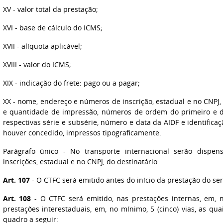
XV
- valor total da prestação;
XVI
- base de cálculo do ICMS;
XVII
- alíquota aplicável;
XVIII
- valor do ICMS;
XIX
- indicação do frete: pago ou a pagar;
XX
- nome, endereço e números de inscrição, estadual e no CNPJ
e quantidade de impressão, números de ordem do primeiro e 
respectivas série e subsérie, número e data da AIDF e identifica
houver concedido, impressos tipograficamente.
Parágrafo único
- No transporte internacional serão dispens
inscrições, estadual e no CNPJ, do destinatário.
Art. 107
- O CTFC será emitido antes do início da prestação do ser
Art. 108
- O CTFC será emitido, nas prestações internas, em, n
prestações interestaduais, em, no mínimo, 5 (cinco) vias, as qu
quadro a seguir: