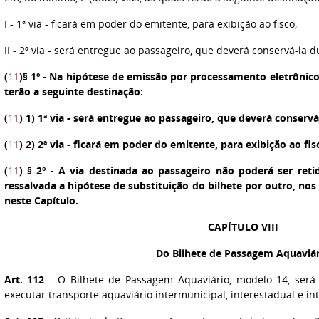
I
- 1ª via - ficará em poder do emitente, para exibição ao fisco;
II
- 2ª via - será entregue ao passageiro, que deverá conservá-la 
(
11
)
§ 1º
- Na hipótese de emissão por processamento eletrônico
terão a seguinte destinação:
(
11
)
1
) 1ª via - será entregue ao passageiro, que deverá conserv
(
11
)
2
) 2ª via - ficará em poder do emitente, para exibição ao fis
(
11
)
§ 2º
- A via destinada ao passageiro não poderá ser reti
ressalvada a hipótese de substituição do bilhete por outro, no
neste Capítulo.
CAPÍTULO VIII
Do Bilhete de Passagem Aquaviá
Art. 112
- O Bilhete de Passagem Aquaviário, modelo 14, será 
executar transporte aquaviário intermunicipal, interestadual e in