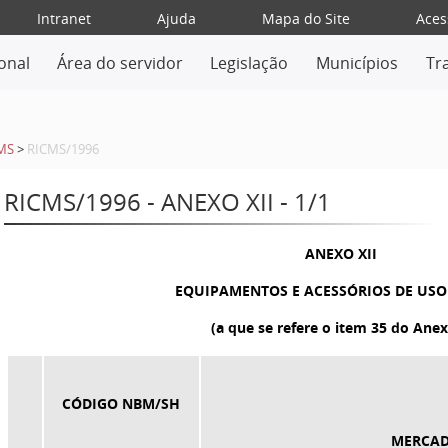
Intranet
Ajuda
Mapa do Site
Aces
ional
Área do servidor
Legislação
Municípios
Tr
MS
>
RICMS/1996
RICMS/1996 - ANEXO XII - 1/1
ANEXO XII
EQUIPAMENTOS E ACESSÓRIOS DE USO
(a que se refere o item 35 do Anex
CÓDIGO NBM/SH
MERCAD