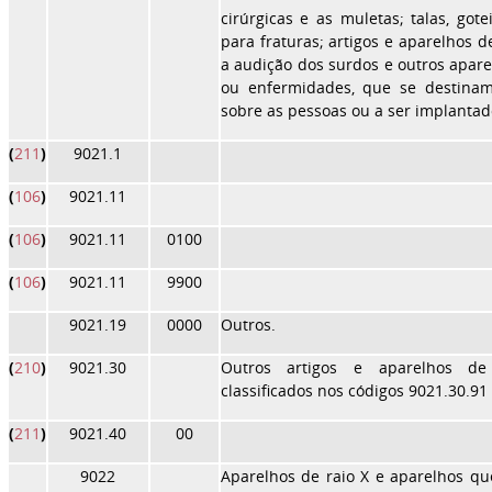
cirúrgicas e as muletas; talas, got
para fraturas; artigos e aparelhos de
a audição dos surdos e outros apar
ou enfermidades, que se destina
sobre as pessoas ou a ser implanta
(
211
)
9021.1
(
106
)
9021.11
(
106
)
9021.11
0100
(
106
)
9021.11
9900
9021.19
0000
Outros.
(
210
)
9021.30
Outros artigos e aparelhos de
classificados nos códigos 9021.30.91
(
211
)
9021.40
00
9022
Aparelhos de raio X e aparelhos que