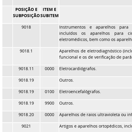
POSIÇÃO E
ITEM E
SUBPOSIÇÃO
SUBITEM
9018
Instrumentos e aparelhos para m
incluídos os aparelhos para cin
eletromédicos, bem como os aparelho
9018.1
Aparelhos de eletrodiagnóstico (inc
funcional e os de verificação de parâ
9018.11
0000
Eletrocardiógrafos.
9018.19
Outros.
9018.19
0100
Eletroencefalógrafos.
9018.19
9900
Outros.
9018.20
0000
Aparelhos de raios ultravioleta ou i
9021
Artigos e aparelhos ortopédicos, inc