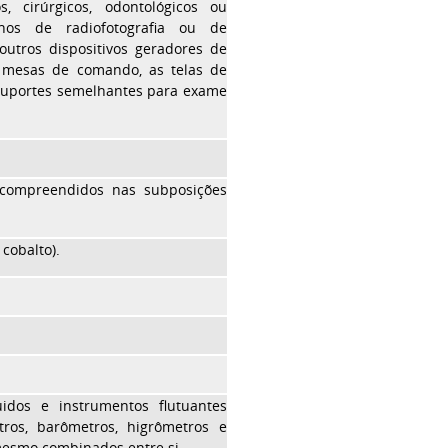
 cirúrgicos, odontológicos ou
elhos de radiofotografia ou de
 outros dispositivos geradores de
s mesas de comando, as telas de
e suportes semelhantes para exame
 compreendidos nas subposições
cobalto).
uidos e instrumentos flutuantes
tros, barômetros, higrômetros e
mesmo combinados entre si.