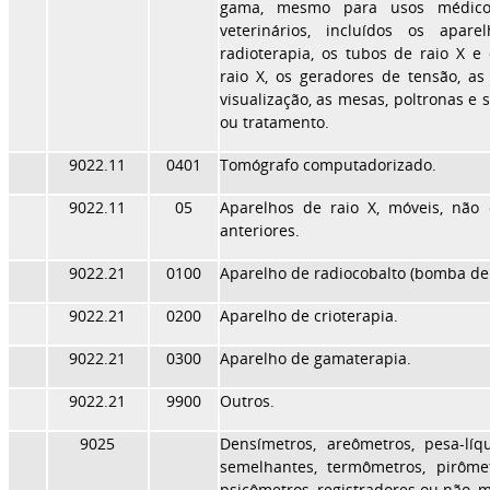
gama, mesmo para usos médicos,
veterinários, incluídos os apar
radioterapia, os tubos de raio X e
raio X, os geradores de tensão, a
visualização, as mesas, poltronas 
ou tratamento.
9022.11
0401
Tomógrafo computadorizado.
9022.11
05
Aparelhos de raio X, móveis, não
anteriores.
9022.21
0100
Aparelho de radiocobalto (bomba de 
9022.21
0200
Aparelho de crioterapia.
9022.21
0300
Aparelho de gamaterapia.
9022.21
9900
Outros.
9025
Densímetros, areômetros, pesa-líq
semelhantes, termômetros, pirôme
psicômetros, registradores ou não, 