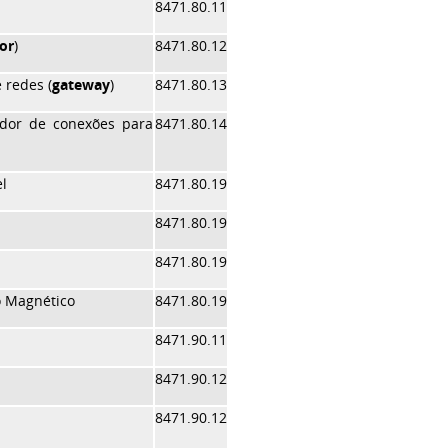
8471.80.11
or
)
8471.80.12
 redes (
gateway
)
8471.80.13
idor de conexões para
8471.80.14
l
8471.80.19
8471.80.19
8471.80.19
o Magnético
8471.80.19
8471.90.11
8471.90.12
8471.90.12