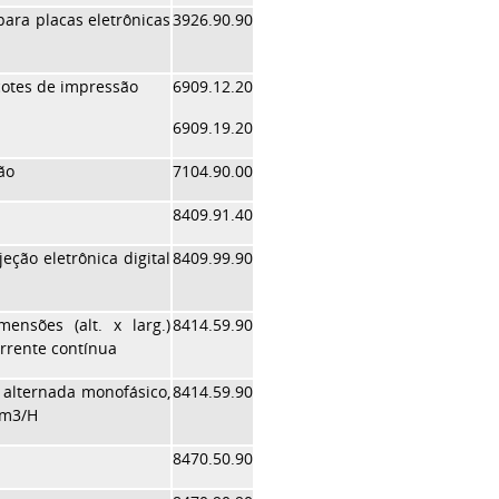
para placas eletrônicas
3926.90.90
çotes de impressão
6909.12.20
6909.19.20
ão
7104.90.00
8409.91.40
eção eletrônica digital
8409.99.90
ensões (alt. x larg.)
8414.59.90
rrente contínua
 alternada monofásico,
8414.59.90
0m3/H
8470.50.90