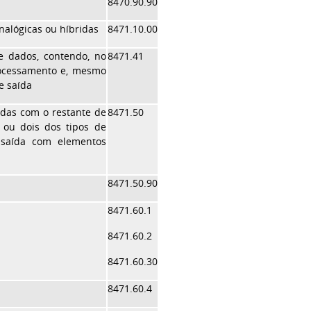
8470.90.90
alógicas ou híbridas
8471.10.00
e dados, contendo, no
8471.41
ocessamento e, mesmo
e saída
das com o restante de
8471.50
ou dois dos tipos de
 saída com elementos
8471.50.90
8471.60.1
8471.60.2
8471.60.30
8471.60.4