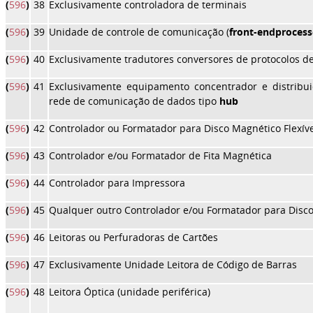
(
596
)
38
Exclusivamente controladora de terminais
(
596
)
39
Unidade de controle de comunicação (
front-end
process
(
596
)
40
Exclusivamente tradutores conversores de protocolos de
(
596
)
41
Exclusivamente equipamento concentrador e distribu
rede de comunicação de dados tipo
hub
(
596
)
42
Controlador ou Formatador para Disco Magnético Flexíve
(
596
)
43
Controlador e/ou Formatador de Fita Magnética
(
596
)
44
Controlador para Impressora
(
596
)
45
Qualquer outro Controlador e/ou Formatador para Disc
(
596
)
46
Leitoras ou Perfuradoras de Cartões
(
596
)
47
Exclusivamente Unidade Leitora de Código de Barras
(
596
)
48
Leitora Óptica (unidade periférica)