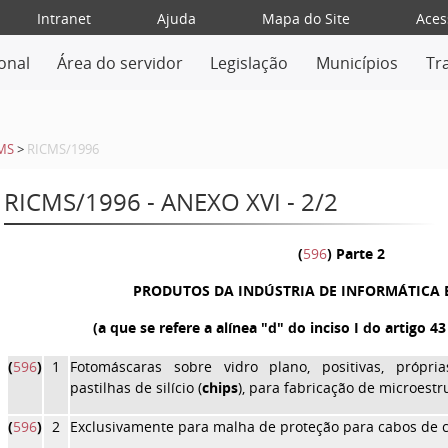
Intranet
Ajuda
Mapa do Site
Aces
ional
Área do servidor
Legislação
Municípios
Tr
MS
>
RICMS/1996
RICMS/1996 - ANEXO XVI - 2/2
(
596
) Parte 2
PRODUTOS DA INDÚSTRIA DE INFORMÁTICA
(a que se refere a alínea "d" do inciso I do artigo 
(
596
)
1
Fotomáscaras sobre vidro plano, positivas, própr
pastilhas de silício (
chips
), para fabricação de microestr
(
596
)
2
Exclusivamente para malha de proteção para cabos de 