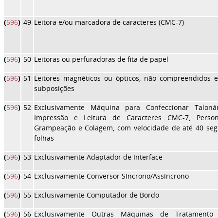
(
596
)
49
Leitora e/ou marcadora de caracteres (CMC-7)
(
596
)
50
Leitoras ou perfuradoras de fita de papel
(
596
)
51
Leitores magnéticos ou ópticos, não compreendidos 
subposições
(
596
)
52
Exclusivamente Máquina para Confeccionar Taloná
Impressão e Leitura de Caracteres CMC-7, Persona
Grampeação e Colagem, com velocidade de até 40 seg
folhas
(
596
)
53
Exclusivamente Adaptador de Interface
(
596
)
54
Exclusivamente Conversor Síncrono/Assíncrono
(
596
)
55
Exclusivamente Computador de Bordo
(
596
)
56
Exclusivamente Outras Máquinas de Tratamento