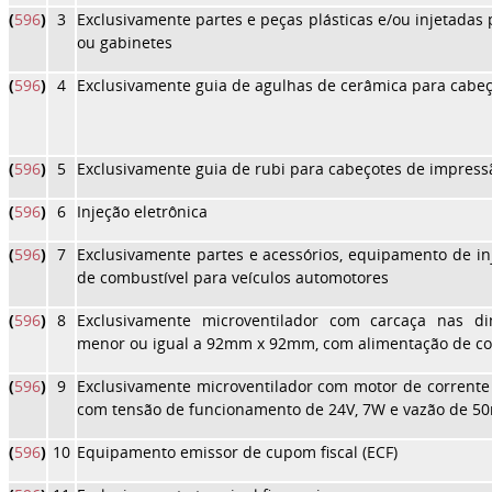
(
596
)
3
Exclusivamente partes e peças plásticas e/ou injetadas 
ou gabinetes
(
596
)
4
Exclusivamente guia de agulhas de cerâmica para cabe
(
596
)
5
Exclusivamente guia de rubi para cabeçotes de impress
(
596
)
6
Injeção eletrônica
(
596
)
7
Exclusivamente partes e acessórios, equipamento de inj
de combustível para veículos automotores
(
596
)
8
Exclusivamente microventilador com carcaça nas dim
menor ou igual a 92mm x 92mm, com alimentação de co
(
596
)
9
Exclusivamente microventilador com motor de corrente
com tensão de funcionamento de 24V, 7W e vazão de 5
(
596
)
10
Equipamento emissor de cupom fiscal (ECF)