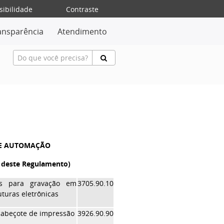
sibilidade
Contraste
ansparência
Atendimento
 E AUTOMAÇÃO
43 deste Regulamento)
ias para gravação em
3705.90.10
uturas eletrônicas
cabeçote de impressão
3926.90.90