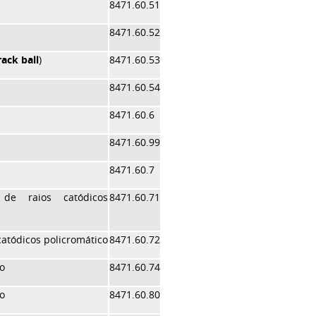
8471.60.51
8471.60.52
rack ball
)
8471.60.53
8471.60.54
8471.60.6
8471.60.99
8471.60.7
de raios catódicos
8471.60.71
atódicos policromático
8471.60.72
o
8471.60.74
o
8471.60.80