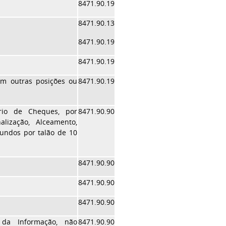
8471.90.19
8471.90.13
8471.90.19
8471.90.19
em outras posições ou
8471.90.19
rio de Cheques, por
8471.90.90
lização, Alceamento,
undos por talão de 10
8471.90.90
8471.90.90
8471.90.90
 da Informação, não
8471.90.90