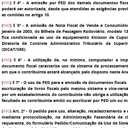
(
990
)
§ 4º
- A emissão por PED dos demais documentos fisca
poderá ser autorizada, desde que atendidas as exigências prev
as contidas no artigo 10.
(
990
)
§ 5º
- A emissão de Nota Fiscal de Venda a Consumidor,
janeiro de 2003, do Bilhete de Passagem Rodoviário, modelo 13
fica condicionada ao uso de equipamento Emissor de Cupom
Diretoria de Controle Administrativo Tributário da Superi
(DICAT/SRE).
(
990
)
§ 6º
- A utilização de, no mínimo, computador e imp
documento fiscal caracteriza uso de sistema de processament
em que o contribuinte estará alcançado pelo disposto neste An
(
990
)
§ 7º
- O uso de PED para a emissão de documentos fiscais 
escrituração de livros fiscais pelo mesmo sistema e vice-ver
por um estabelecimento do contribuinte não obriga a utilizaçã
facultado ao contribuinte emitir ou escriturar por PED um ou ma
(
990
)
Art. 2º
- O pedido para uso, alteração, recadastramento e 
mediante protocolização, na Administração Fazendária da c
requerente, do formulário Pedido/Comunicação de Uso de Sist