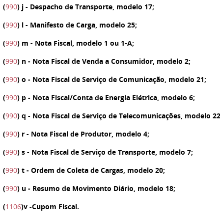
(
990
)
j
- Despacho de Transporte, modelo 17;
(
990
)
l
- Manifesto de Carga, modelo 25;
(
990
)
m
- Nota Fiscal, modelo 1 ou 1-A;
(
990
)
n
- Nota Fiscal de Venda a Consumidor, modelo 2;
(
990
)
o
- Nota Fiscal de Serviço de Comunicação, modelo 21;
(
990
)
p
- Nota Fiscal/Conta de Energia Elétrica, modelo 6;
(
990
)
q
- Nota Fiscal de Serviço de Telecomunicações, modelo 22
(
990
)
r
- Nota Fiscal de Produtor, modelo 4;
(
990
)
s
- Nota Fiscal de Serviço de Transporte, modelo 7;
(
990
)
t
- Ordem de Coleta de Cargas, modelo 20;
(
990
)
u
- Resumo de Movimento Diário, modelo 18;
(
1106
)
v
-Cupom Fiscal.