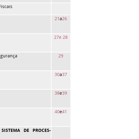
iscais
21
a
26
27
e 28
egurança
29
30
a
37
38
e
39
40
e
41
SISTEMA DE PROCES-