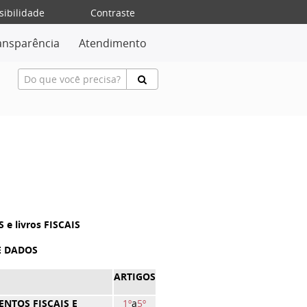
sibilidade
Contraste
ansparência
Atendimento
 livros FISCAIS
E DADOS
ARTIGOS
NTOS FISCAIS E
1º
a
5º