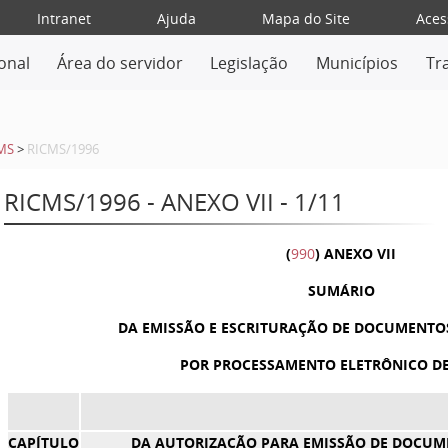
Intranet
Ajuda
Mapa do Site
Aces
ional
Área do servidor
Legislação
Municípios
Tr
MS
>
RICMS/1996
RICMS/1996 - ANEXO VII - 1/11
(
990
) ANEXO VII
SUMÁRIO
DA EMISSÃO E ESCRITURAÇÃO DE DOCUMENTOS e
POR PROCESSAMENTO ELETRÔNICO D
CAPÍTULO
DA AUTORIZAÇÃO PARA EMISSÃO DE DOCUME