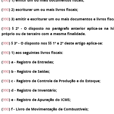
(
990
)
1
) emitir um ou mais documentos fiscais;
(
990
)
2
) escriturar um ou mais livros fiscais;
(
990
)
3
) emitir e escriturar um ou mais documentos e livros fisca
(
990
)
§ 2º
- O disposto no parágrafo anterior aplica-se na hi
próprio ou de terceiro com a mesma finalidade.
(
990
)
§ 3º
- O disposto nos §§ 1º e 2º deste artigo aplica-se:
(
990
)
1
) aos seguintes livros fiscais:
(
990
)
a -
Registro de Entradas;
(
990
)
b
- Registro de Saídas;
(
990
)
c
- Registro de Controle da Produção e do Estoque;
(
990
)
d
- Registro de Inventário;
(
990
)
e
- Registro de Apuração do ICMS;
(
990
)
f
- Livro de Movimentação de Combustíveis;