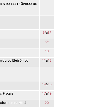
MENTO ELETRÔNICO DE
6º
a
8º
9º
10
rquivo Eletrônico
11
a
13
14
a
16
 Fiscais
17
a
19
rodutor, modelo 4
20