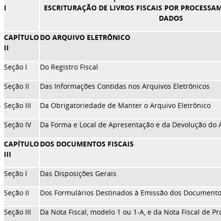
I
ESCRITURAÇÃO DE LIVROS FISCAIS POR PROCESSA
DADOS
CAPÍTULO
DO ARQUIVO ELETRÔNICO
II
Seção I
Do Registro Fiscal
Seção II
Das Informações Contidas nos Arquivos Eletrônicos
Seção III
Da Obrigatoriedade de Manter o Arquivo Eletrônico
Seção IV
Da Forma e Local de Apresentação e da Devolução do A
CAPÍTULO
DOS DOCUMENTOS FISCAIS
III
Seção I
Das Disposições Gerais
Seção II
Dos Formulários Destinados à Emissão dos Documentos
Seção III
Da Nota Fiscal, modelo 1 ou 1-A, e da Nota Fiscal de P