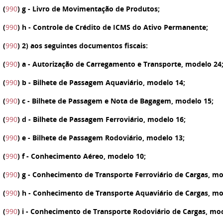
(
990
)
g
- Livro de Movimentação de Produtos;
(
990
)
h
- Controle de Crédito de ICMS do Ativo Permanente;
(
990
)
2)
aos seguintes documentos fiscais:
(
990
)
a
- Autorização de Carregamento e Transporte, modelo 24
(
990
)
b
- Bilhete de Passagem Aquaviário, modelo 14;
(
990
)
c
- Bilhete de Passagem e Nota de Bagagem, modelo 15;
(
990
)
d
- Bilhete de Passagem Ferroviário, modelo 16;
(
990
)
e
- Bilhete de Passagem Rodoviário, modelo 13;
(
990
)
f
- Conhecimento Aéreo, modelo 10;
(
990
)
g
- Conhecimento de Transporte Ferroviário de Cargas, mo
(
990
)
h
- Conhecimento de Transporte Aquaviário de Cargas, mo
(
990
)
i
- Conhecimento de Transporte Rodoviário de Cargas, mod