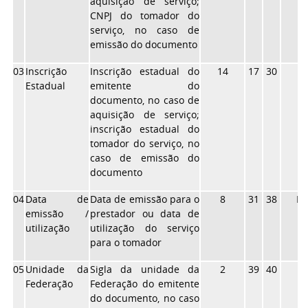
aquisição de serviço;
CNPJ do tomador do
serviço, no caso de
emissão do documento
03
Inscrição
Inscrição estadual do
14
17
30
X
Estadual
emitente do
documento, no caso de
aquisição de serviço;
inscrição estadual do
tomador do serviço, no
caso de emissão do
documento
04
Data de
Data de emissão para o
8
31
38
N
emissão /
prestador ou data de
utilização
utilização do serviço
para o tomador
05
Unidade da
Sigla da unidade da
2
39
40
X
Federação
Federação do emitente
do documento, no caso