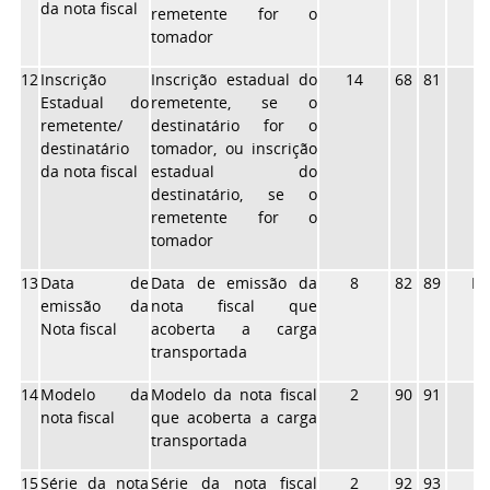
da nota fiscal
remetente for o
tomador
12
Inscrição
Inscrição estadual do
14
68
81
X
Estadual do
remetente, se o
remetente/
destinatário for o
destinatário
tomador, ou inscrição
da nota fiscal
estadual do
destinatário, se o
remetente for o
tomador
13
Data de
Data de emissão da
8
82
89
N
emissão da
nota fiscal que
Nota fiscal
acoberta a carga
transportada
14
Modelo da
Modelo da nota fiscal
2
90
91
X
nota fiscal
que acoberta a carga
transportada
15
Série da nota
Série da nota fiscal
2
92
93
X