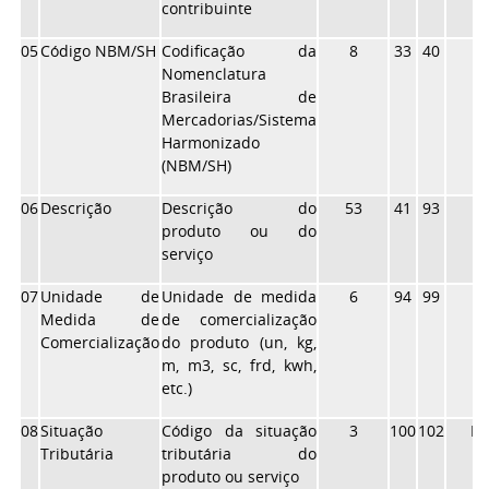
contribuinte
05
Código NBM/SH
Codificação da
8
33
40
X
Nomenclatura
Brasileira de
Mercadorias/Sistema
Harmonizado
(NBM/SH)
06
Descrição
Descrição do
53
41
93
X
produto ou do
serviço
07
Unidade de
Unidade de medida
6
94
99
X
Medida de
de comercialização
Comercialização
do produto (un, kg,
m, m3, sc, frd, kwh,
etc.)
08
Situação
Código da situação
3
100
102
N
Tributária
tributária do
produto ou serviço