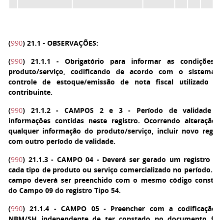
(
990
)
21.1 - OBSERVAÇÕES:
(
990
)
21.1.1 - Obrigatório para informar as condições
produto/serviço, codificando de acordo com o sistema
controle de estoque/emissão de nota fiscal utilizado p
contribuinte.
(
990
)
21.1.2 - CAMPOS 2 e 3 - Período de validade 
informações contidas neste registro. Ocorrendo alteração
qualquer informação do produto/serviço, incluir novo regis
com outro período de validade.
(
990
)
21.1.3 - CAMPO 04 - Deverá ser gerado um registro p
cada tipo de produto ou serviço comercializado no período. E
campo deverá ser preenchido com o mesmo código consta
do Campo 09 do registro Tipo 54.
(
990
)
21.1.4 - CAMPO 05 - Preencher com a codificação
NBM/SH independente de ter constado no documento fis