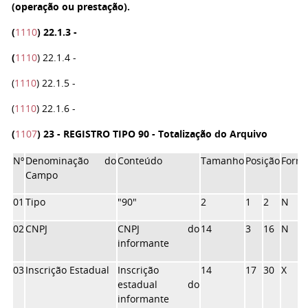
(operação ou prestação).
(
1110
)
22.1.3 -
(
1110
) 22.1.4 -
(
1110
) 22.1.5 -
(
1110
) 22.1.6 -
(
1107
) 23 - REGISTRO TIPO 90 - Totalização do Arquivo
Nº
Denominação do
Conteúdo
Tamanho
Posição
Form
Campo
01
Tipo
"90"
2
1
2
N
02
CNPJ
CNPJ do
14
3
16
N
informante
03
Inscrição Estadual
Inscrição
14
17
30
X
estadual do
informante