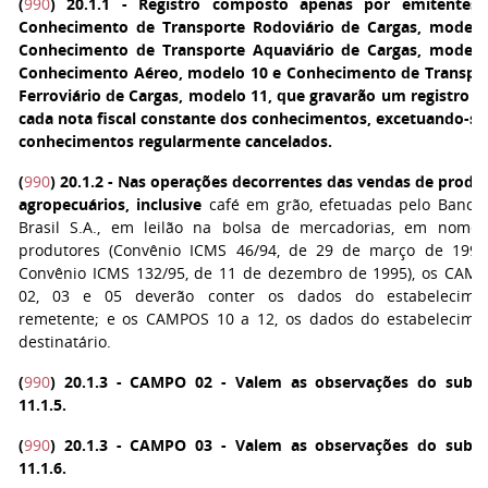
(
990
)
20.1.1 - Registro composto apenas por emitentes
Conhecimento de Transporte Rodoviário de Cargas, modelo
Conhecimento de Transporte Aquaviário de Cargas, modelo
Conhecimento Aéreo, modelo 10 e Conhecimento de Transpo
Ferroviário de Cargas, modelo 11, que gravarão um registro p
cada nota fiscal constante dos conhecimentos, excetuando-se
conhecimentos regularmente cancelados.
(
990
)
20.1.2 - Nas operações decorrentes das vendas de produ
agropecuários, inclusive
café em grão, efetuadas pelo Banco
Brasil S.A., em leilão na bolsa de mercadorias, em nome
produtores (Convênio ICMS 46/94, de 29 de março de 1994
Convênio ICMS 132/95, de 11 de dezembro de 1995), os CAM
02, 03 e 05 deverão conter os dados do estabelecime
remetente; e os CAMPOS 10 a 12, os dados do estabelecime
destinatário.
(
990
)
20.1.3 - CAMPO 02 - Valem as observações do subi
11.1.5.
(
990
)
20.1.3 - CAMPO 03 - Valem as observações do subi
11.1.6.