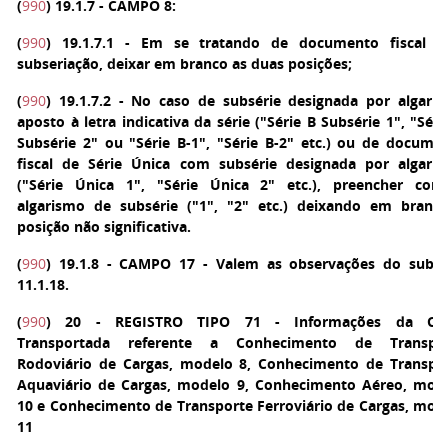
(
990
)
19.1.7 - CAMPO 8:
(
990
)
19.1.7.1 - Em se tratando de documento fiscal 
subseriação, deixar em branco as duas posições;
(
990
)
19.1.7.2 - No caso de subsérie designada por algari
aposto à letra indicativa da série ("Série B Subsérie 1", "Séri
Subsérie 2" ou "Série B-1", "Série B-2" etc.) ou de docume
fiscal de Série Única com subsérie designada por algari
("Série Única 1", "Série Única 2" etc.), preencher co
algarismo de subsérie ("1", "2" etc.) deixando em branc
posição não significativa.
(
990
)
19.1.8 - CAMPO 17 - Valem as observações do subi
11.1.18.
(
990
) 20 - REGISTRO TIPO 71
- Informações da Car
Transportada referente a Conhecimento de Transpo
Rodoviário de Cargas, modelo 8, Conhecimento de Transpo
Aquaviário de Cargas, modelo 9, Conhecimento Aéreo, mod
10 e Conhecimento de Transporte Ferroviário de Cargas, mod
11