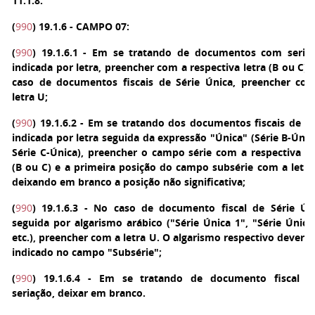
11.1.8.
(
990
)
19.1.6 - CAMPO 07:
(
990
)
19.1.6.1 - Em se tratando de documentos com seria
indicada por letra, preencher com a respectiva letra (B ou C).
caso de documentos fiscais de Série Única, preencher co
letra U;
(
990
)
19.1.6.2 - Em se tratando dos documentos fiscais de sé
indicada por letra seguida da expressão "Única" (Série B-Únic
Série C-Única), preencher o campo série com a respectiva le
(B ou C) e a primeira posição do campo subsérie com a letra
deixando em branco a posição não significativa;
(
990
)
19.1.6.3 - No caso de documento fiscal de Série Ún
seguida por algarismo arábico ("Série Única 1", "Série Única
etc.), preencher com a letra U. O algarismo respectivo deverá 
indicado no campo "Subsérie";
(
990
)
19.1.6.4 - Em se tratando de documento fiscal 
seriação, deixar em branco.