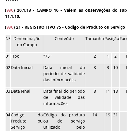
(
990
)
20.1.13 - CAMPO 16 - Valem as observações do subi
11.1.10.
(
990
) 21 - REGISTRO TIPO 75
- Código de Produto ou Serviço
Nº
Denominação
Conteúdo
Tamanho
Posição
Form
do Campo
01
Tipo
"75"
2
1
2
N
02
Data Inicial
Data inicial do
8
3
10
N
período de validade
das informações
03
Data Final
Data final do período
8
11
18
N
de validade das
informações
04
Código do
Código do produto
14
19
31
X
Produto ou
ou do serviço
Serviço
utilizado pelo