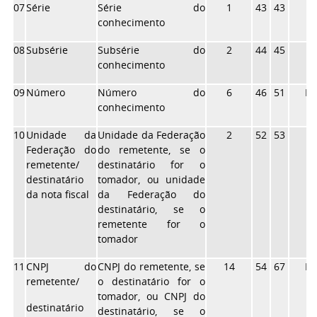
07
Série
Série do
1
43
43
X
conhecimento
08
Subsérie
Subsérie do
2
44
45
X
conhecimento
09
Número
Número do
6
46
51
N
conhecimento
10
Unidade da
Unidade da Federação
2
52
53
X
Federação do
do remetente, se o
remetente/
destinatário for o
destinatário
tomador, ou unidade
da nota fiscal
da Federação do
destinatário, se o
remetente for o
tomador
11
CNPJ do
CNPJ do remetente, se
14
54
67
N
remetente/
o destinatário for o
tomador, ou CNPJ do
destinatário
destinatário, se o