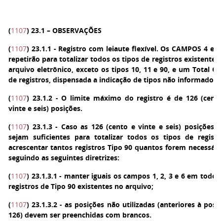
(
1107
)
23.1 – OBSERVAÇÕES
(
1107
)
23.1.1 - Registro com leiaute flexível. Os CAMPOS 4 e 5
repetirão para totalizar todos os tipos de registros existentes
arquivo eletrônico, exceto os tipos 10, 11 e 90, e um Total Ge
de registros, dispensada a indicação de tipos não informados.
(
1107
)
23.1.2 - O limite máximo do registro é de 126 (cent
vinte e seis) posições.
(
1107
)
23.1.3 - Caso as 126 (cento e vinte e seis) posições 
sejam suficientes para totalizar todos os tipos de registr
acrescentar tantos registros Tipo 90 quantos forem necessári
seguindo as seguintes diretrizes:
(
1107
)
23.1.3.1 - manter iguais os campos 1, 2, 3 e 6 em todos
registros de Tipo 90 existentes no arquivo;
(
1107
)
23.1.3.2 - as posições não utilizadas (anteriores à posi
126) devem ser preenchidas com brancos.