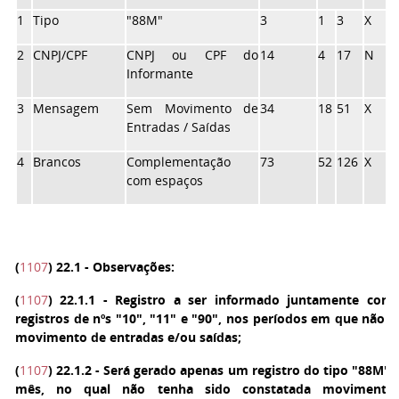
1
Tipo
"88M"
3
1
3
X
2
CNPJ/CPF
CNPJ ou CPF do
14
4
17
N
Informante
3
Mensagem
Sem Movimento de
34
18
51
X
Entradas / Saídas
4
Brancos
Complementação
73
52
126
X
com espaços
(
1107
)
22.1 - Observações:
(
1107
)
22.1.1 - Registro a ser informado juntamente com
registros de nºs "10", "11" e "90", nos períodos em que não h
movimento de entradas e/ou saídas;
(
1107
)
22.1.2 - Será gerado apenas um registro do tipo "88M" 
mês, no qual não tenha sido constatada movimenta