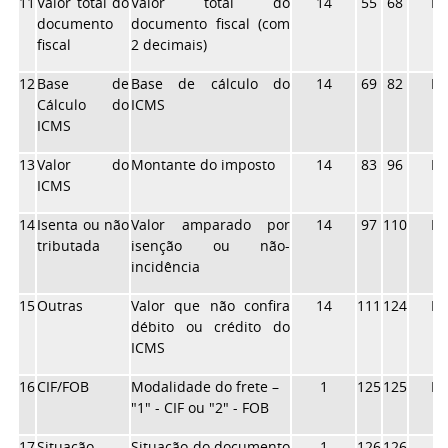
11
Valor total do
Valor total do
14
55
68
N
documento
documento fiscal (com
fiscal
2 decimais)
12
Base de
Base de cálculo do
14
69
82
N
Cálculo do
ICMS
ICMS
13
Valor do
Montante do imposto
14
83
96
N
ICMS
14
Isenta ou não
Valor amparado por
14
97
110
N
tributada
isenção ou não-
incidência
15
Outras
Valor que não confira
14
111
124
N
débito ou crédito do
ICMS
16
CIF/FOB
Modalidade do frete –
1
125
125
N
"1" - CIF ou "2" - FOB
17
Situação
Situação do documento
1
126
126
X