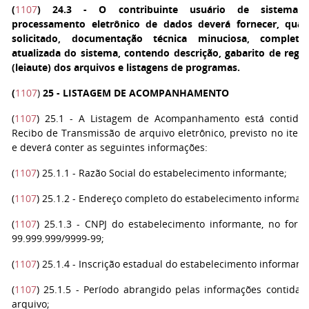
(
1107
)
24.3 - O contribuinte usuário de sistema 
processamento eletrônico de dados deverá fornecer, qua
solicitado, documentação técnica minuciosa, complet
atualizada do sistema, contendo descrição, gabarito de regis
(leiaute) dos arquivos e listagens de programas.
(
1107
)
25 - LISTAGEM DE ACOMPANHAMENTO
(
1107
) 25.1 - A Listagem de Acompanhamento está contida
Recibo de Transmissão de arquivo eletrônico, previsto no item
e deverá conter as seguintes informações:
(
1107
) 25.1.1 - Razão Social do estabelecimento informante;
(
1107
) 25.1.2 - Endereço completo do estabelecimento informan
(
1107
) 25.1.3 - CNPJ do estabelecimento informante, no form
99.999.999/9999-99;
(
1107
) 25.1.4 - Inscrição estadual do estabelecimento informant
(
1107
) 25.1.5 - Período abrangido pelas informações contidas
arquivo;