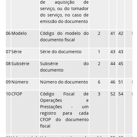
de aquisição de
serviço, ou do tomador
do serviço, no caso de
emissão do documento
06
Modelo
Código do modelo do
2
41
42
N
documento fiscal
07
Série
Série do documento
1
43
43
X
08
Subsérie
Subsérie do
2
44
45
X
documento
09
Número
Número do documento
6
46
51
N
10
CFOP
Código Fiscal de
3
52
54
N
Operações e
Prestações - um
registro para cada
CFOP do documento
fiscal