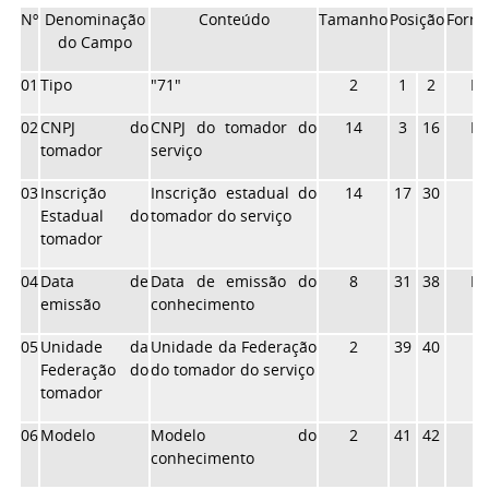
Nº
Denominação
Conteúdo
Tamanho
Posição
Form
do Campo
01
Tipo
"71"
2
1
2
N
02
CNPJ do
CNPJ do tomador do
14
3
16
N
tomador
serviço
03
Inscrição
Inscrição estadual do
14
17
30
X
Estadual do
tomador do serviço
tomador
04
Data de
Data de emissão do
8
31
38
N
emissão
conhecimento
05
Unidade da
Unidade da Federação
2
39
40
X
Federação do
do tomador do serviço
tomador
06
Modelo
Modelo do
2
41
42
X
conhecimento