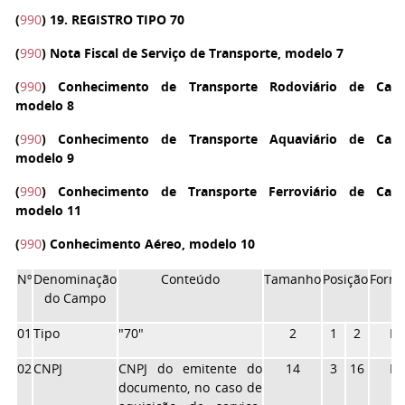
(
990
) 19. REGISTRO TIPO 70
(
990
)
Nota Fiscal de Serviço de Transporte, modelo 7
(
990
)
Conhecimento de Transporte Rodoviário de Carg
modelo 8
(
990
)
Conhecimento de Transporte Aquaviário de Carg
modelo 9
(
990
)
Conhecimento de Transporte Ferroviário de Carg
modelo 11
(
990
)
Conhecimento Aéreo, modelo 10
Nº
Denominação
Conteúdo
Tamanho
Posição
Form
do Campo
01
Tipo
"70"
2
1
2
N
02
CNPJ
CNPJ do emitente do
14
3
16
N
documento, no caso de