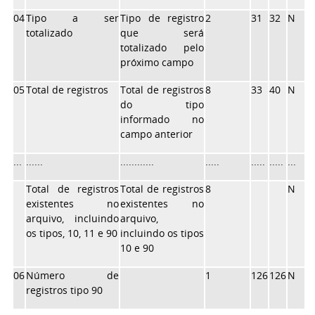
04
Tipo a ser
Tipo de registro
2
31
32
N
totalizado
que será
totalizado pelo
próximo campo
05
Total de registros
Total de registros
8
33
40
N
do tipo
informado no
campo anterior
...
......
............
.....
.....
.....
...
Total de registros
Total de registros
8
N
existentes no
existentes no
arquivo, incluindo
arquivo,
os tipos, 10, 11 e 90
incluindo os tipos
10 e 90
06
Número de
1
126
126
N
registros tipo 90