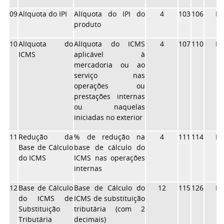
09
Alíquota do IPI
Alíquota do IPI do
4
103
106
N
produto
10
Alíquota do
Alíquota do ICMS
4
107
110
N
ICMS
aplicável à
mercadoria ou ao
serviço nas
operações ou
prestações internas
ou naquelas
iniciadas no exterior
11
Redução da
% de redução na
4
111
114
N
Base de Cálculo
base de cálculo do
do ICMS
ICMS nas operações
internas
12
Base de Cálculo
Base de Cálculo do
12
115
126
N
do ICMS de
ICMS de substituição
Substituição
tributária (com 2
Tributária
decimais)