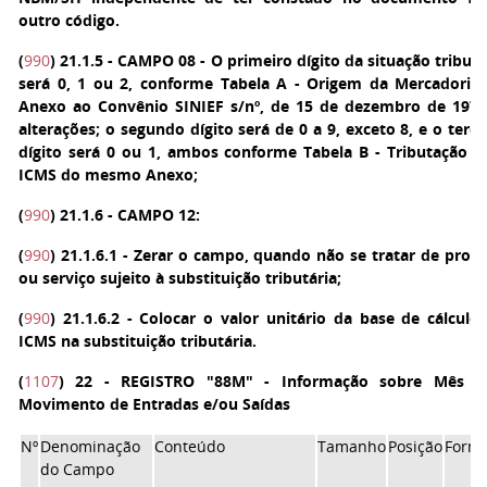
outro código.
(
990
)
21.1.5 - CAMPO 08 - O primeiro dígito da situação tributá
será 0, 1 ou 2, conforme Tabela A - Origem da Mercadoria
Anexo ao Convênio SINIEF s/nº, de 15 de dezembro de 1970
alterações; o segundo dígito será de 0 a 9, exceto 8, e o terce
dígito será 0 ou 1, ambos conforme Tabela B - Tributação p
ICMS do mesmo Anexo;
(
990
)
21.1.6 - CAMPO 12:
(
990
)
21.1.6.1 - Zerar o campo, quando não se tratar de prod
ou serviço sujeito à substituição tributária;
(
990
)
21.1.6.2 - Colocar o valor unitário da base de cálculo
ICMS na substituição tributária.
(
1107
) 22 - REGISTRO "88M"
- Informação sobre Mês 
Movimento de Entradas e/ou Saídas
Nº
Denominação
Conteúdo
Tamanho
Posição
Form
do Campo