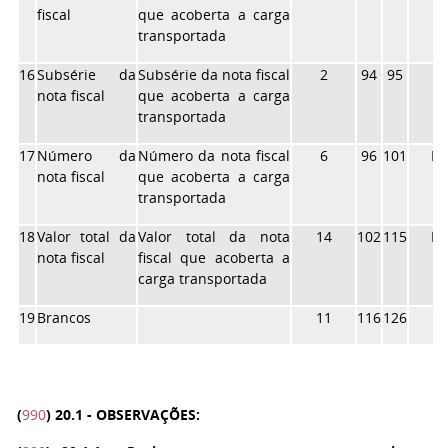
fiscal
que acoberta a carga
transportada
16
Subsérie da
Subsérie da nota fiscal
2
94
95
X
nota fiscal
que acoberta a carga
transportada
17
Número da
Número da nota fiscal
6
96
101
N
nota fiscal
que acoberta a carga
transportada
18
Valor total da
Valor total da nota
14
102
115
N
nota fiscal
fiscal que acoberta a
carga transportada
19
Brancos
11
116
126
X
(
990
)
20.1 - OBSERVAÇÕES: