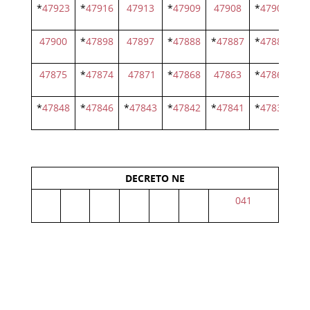
*
47923
*
47916
47913
*
47909
47908
*
47907
*
4
47900
*
47898
47897
*
47888
*
47887
*
47882
*
4
47875
*
47874
47871
*
47868
47863
*
47861
*
4
*
47848
*
47846
*
47843
*
47842
*
47841
*
47836
*
4
DECRETO NE
041