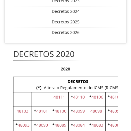
Decretos 2023
Decretos 2024
Decretos 2025
Decretos 2026
DECRETOS 2020
2020
DECRETOS
(*)
Altera o Regulamento do ICMS (RICMS)
48111
*
48110
*
48106
*
48105
*
4
48103
*
48101
*
48100
*
48099
48098
*
48096
*
4
*
48093
*
48090
*
48089
*
48084
*
48083
*
48082
*
4