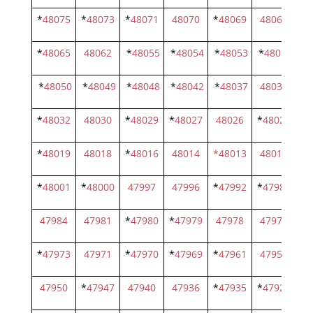
*
48075
*
48073
*
48071
48070
*
48069
48068
*
4
*
48065
48062
*
48055
*
48054
*
48053
*
48052
*
*
48050
*
48049
*
48048
*
48042
*
48037
48035
4
*
48032
48030
*
48029
*
48027
48026
*
48025
4
*
48019
48018
*
48016
48014
*48013
48011
*
4
*
48001
*
48000
47997
47996
*
47992
*
47987
*
4
47984
47981
*
47980
*
47979
47978
47977
4
*
47973
47971
*
47970
*
47969
*
47961
47955
4
47950
*
47947
47940
47936
*
47935
*
47927
4