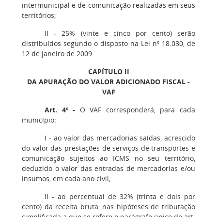
intermunicipal e de comunicação realizadas em seus
territórios;
II - 25% (vinte e cinco por cento) serão
distribuídos segundo o disposto na Lei nº 18.030, de
12 de janeiro de 2009.
CAPÍTULO II
DA APURAÇÃO DO VALOR ADICIONADO FISCAL -
VAF
Art. 4º -
O VAF corresponderá, para cada
município:
I - ao valor das mercadorias saídas, acrescido
do valor das prestações de serviços de transportes e
comunicação sujeitos ao ICMS no seu território,
deduzido o valor das entradas de mercadorias e/ou
insumos, em cada ano civil;
II - ao percentual de 32% (trinta e dois por
cento) da receita bruta, nas hipóteses de tributação
simplificada a que se refere o parágrafo único do art.