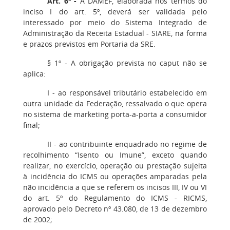
Art. 6º -
A DAMEF, elaborada nos termos do
inciso I do art. 5º, deverá ser validada pelo
interessado por meio do Sistema Integrado de
Administração da Receita Estadual - SIARE, na forma
e prazos previstos em Portaria da SRE.
§ 1º - A obrigação prevista no caput não se
aplica:
I - ao responsável tributário estabelecido em
outra unidade da Federação, ressalvado o que opera
no sistema de marketing porta-a-porta a consumidor
final;
II - ao contribuinte enquadrado no regime de
recolhimento “Isento ou Imune”, exceto quando
realizar, no exercício, operação ou prestação sujeita
à incidência do ICMS ou operações amparadas pela
não incidência a que se referem os incisos III, IV ou VI
do art. 5º do Regulamento do ICMS - RICMS,
aprovado pelo Decreto nº 43.080, de 13 de dezembro
de 2002;