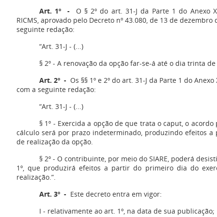
Art. 1º -
O § 2º do art. 31-J da Parte 1 do Anexo
RICMS, aprovado pelo Decreto nº 43.080, de 13 de dezembro d
seguinte redação:
“Art. 31-J - (...)
§ 2º - A renovação da opção far-se-á até o dia trinta de
Art. 2º -
Os §§ 1º e 2º do art. 31-J da Parte 1 do Anex
com a seguinte redação:
“Art. 31-J - (...)
§ 1º - Exercida a opção de que trata o caput, o acordo
cálculo será por prazo indeterminado, produzindo efeitos a 
de realização da opção.
§ 2º - O contribuinte, por meio do SIARE, poderá desist
1º, que produzirá efeitos a partir do primeiro dia do exe
realização.”.
Art. 3º -
Este decreto entra em vigor:
I - relativamente ao art. 1º, na data de sua publicação;