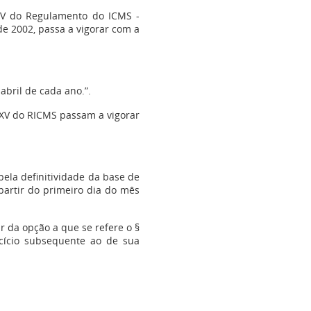
 XV do Regulamento do ICMS -
e 2002, passa a vigorar com a
 abril de cada ano.”.
o XV do RICMS passam a vigorar
 pela definitividade da base de
partir do primeiro dia do mês
ir da opção a que se refere o §
rcício subsequente ao de sua