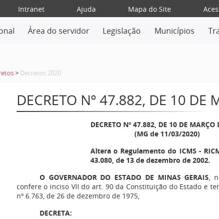
Intranet
Ajuda
Mapa do Site
Aces
ional
Área do servidor
Legislação
Municípios
Tr
retos
>
Decretos 2020
DECRETO Nº 47.882, DE 10 DE
DECRETO Nº 47.882, DE 10 DE MARÇO 
(MG de 11/03/2020)
Altera o Regulamento do ICMS - RICM
43.080, de 13 de dezembro de 2002.
O GOVERNADOR DO ESTADO DE MINAS GERAIS
, 
confere o inciso VII do art. 90 da Constituição do Estado e t
nº 6.763, de 26 de dezembro de 1975,
DECRETA: