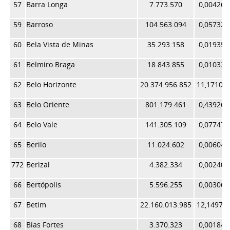
57
Barra Longa
7.773.570
0,004262
59
Barroso
104.563.094
0,057329
60
Bela Vista de Minas
35.293.158
0,019350
61
Belmiro Braga
18.843.855
0,010332
62
Belo Horizonte
20.374.956.852
11,17108
63
Belo Oriente
801.179.461
0,439267
64
Belo Vale
141.305.109
0,077474
65
Berilo
11.024.602
0,006045
772
Berizal
4.382.334
0,002403
66
Bertópolis
5.596.255
0,003068
67
Betim
22.160.013.985
12,14978
68
Bias Fortes
3.370.323
0,001848