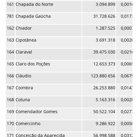
161
Chapada do Norte
3.094.899
0,00169
781
Chapada Gaúcha
31.728.626
0,01739
162
Chiador
1.287.525
0,00070
163
Cipotânea
3.691.318
0,00202
164
Claraval
39.475.030
0,02164
165
Claro dos Poções
12.653.373
0,00693
166
Cláudio
123.880.656
0,06792
167
Coimbra
26.253.880
0,01439
168
Coluna
5.163.316
0,00283
169
Comendador Gomes
50.522.104
0,02770
170
Comercinho
9.286.922
0,00509
171
Conceição da Aparecida
56.998.588
0,03125