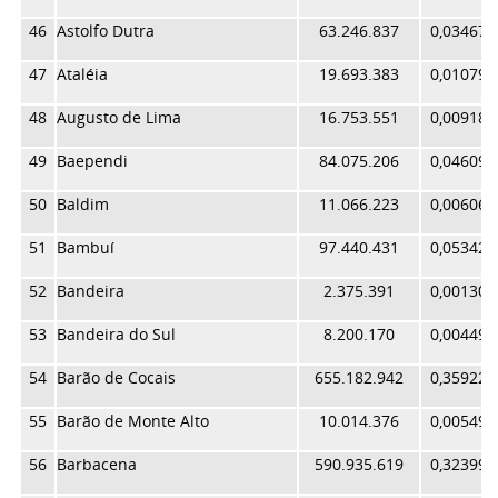
46
Astolfo Dutra
63.246.837
0,034677
47
Ataléia
19.693.383
0,010797
48
Augusto de Lima
16.753.551
0,009186
49
Baependi
84.075.206
0,046096
50
Baldim
11.066.223
0,006067
51
Bambuí
97.440.431
0,053424
52
Bandeira
2.375.391
0,001302
53
Bandeira do Sul
8.200.170
0,004496
54
Barão de Cocais
655.182.942
0,359220
55
Barão de Monte Alto
10.014.376
0,005491
56
Barbacena
590.935.619
0,323995