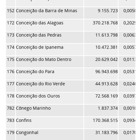
152
Conceição da Barra de Minas
9.155.723
0,00502
172
Conceição das Alagoas
370.218.768
0,20298
173
Conceição das Pedras
11.613.798
0,00636
174
Conceição de Ipanema
10.472.381
0,00574
175
Conceição do Mato Dentro
20.629.042
0,01131
176
Conceição do Para
96.943.698
0,05315
177
Conceição do Rio Verde
44.913.628
0,02462
178
Conceição dos Ouros
72.568.169
0,03978
782
Cônego Marinho
1.837.374
0,00100
783
Confins
170.368.515
0,09340
179
Congonhal
31.183.796
0,01709