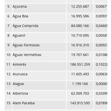
5
Açucena
12.255.687
0,006719
6
Água Boa
16.995.586
0,009318
7
Água Comprida
84.080.166
0,046099
8
Aguanil
10.710.095
0,005872
9
Águas Formosas
16.916.310
0,009275
10
Águas Vermelhas
19.707.661
0,010805
11
Aimorés
186.551.259
0,102281
12
Aiuruoca
11.605.493
0,006363
13
Alagoa
1.199.166
0,000657
14
Albertina
62.009.703
0,033998
15
Alem Paraíba
143.915.595
0,078905