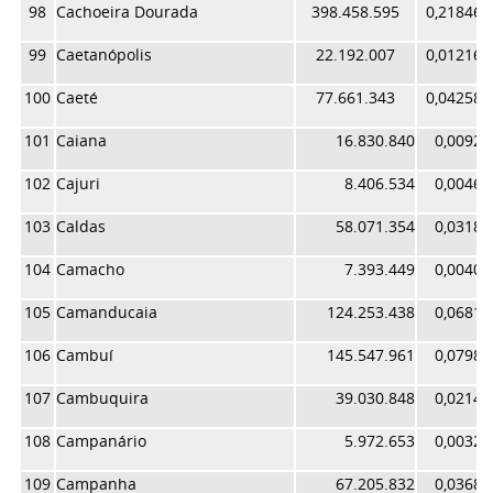
98
Cachoeira Dourada
398.458.595
0,218465
99
Caetanópolis
22.192.007
0,012167
100
Caeté
77.661.343
0,042580
101
Caiana
16.830.840
0,00922
102
Cajuri
8.406.534
0,00460
103
Caldas
58.071.354
0,03183
104
Camacho
7.393.449
0,00405
105
Camanducaia
124.253.438
0,06812
106
Cambuí
145.547.961
0,07980
107
Cambuquira
39.030.848
0,02140
108
Campanário
5.972.653
0,00327
109
Campanha
67.205.832
0,03684