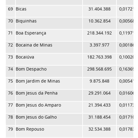
69
Bicas
31.404.388
0,017218
70
Biquinhas
10.362.854
0,005682
71
Boa Esperança
218.344.192
0,119713
72
Bocaina de Minas
3.397.977
0,001863
73
Bocaiúva
182.763.398
0,100205
74
Bom Despacho
298.568.695
0,163698
75
Bom Jardim de Minas
9.875.848
0,005415
76
Bom Jesus da Penha
29.291.064
0,016060
77
Bom Jesus do Amparo
21.394.433
0,011730
78
Bom Jesus do Galho
31.188.454
0,017100
79
Bom Repouso
32.534.388
0,017838