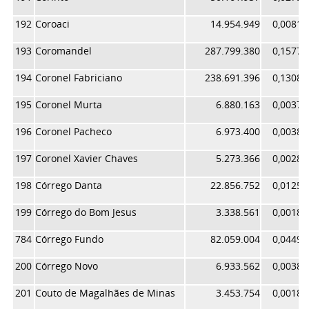
192
Coroaci
14.954.949
0,00819
193
Coromandel
287.799.380
0,15779
194
Coronel Fabriciano
238.691.396
0,13086
195
Coronel Murta
6.880.163
0,00377
196
Coronel Pacheco
6.973.400
0,00382
197
Coronel Xavier Chaves
5.273.366
0,00289
198
Córrego Danta
22.856.752
0,01253
199
Córrego do Bom Jesus
3.338.561
0,00183
784
Córrego Fundo
82.059.004
0,04499
200
Córrego Novo
6.933.562
0,00380
201
Couto de Magalhães de Minas
3.453.754
0,00189