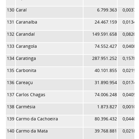
130
Caraí
6.799.363
0,00372
131
Caranaíba
24.467.159
0,01341
132
Carandaí
149.591.658
0,08201
133
Carangola
74.552.427
0,04087
134
Caratinga
287.951.252
0,15787
135
Carbonita
40.101.855
0,02198
136
Careaçu
31.890.954
0,01748
137
Carlos Chagas
74.006.248
0,04057
138
Carmésia
1.873.827
0,00102
139
Carmo da Cachoeira
80.396.432
0,04407
140
Carmo da Mata
39.768.881
0,02180