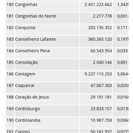
180
Congonhas
2.451.222.662
1,34394
181
Congonhas do Norte
2.217.778
0,00121
182
Conquista
203.135.352
0,11137
183
Conselheiro Lafaiete
360.265.120
0,19752
184
Conselheiro Pena
60.543.954
0,03319
185
Consolação
2.040.146
0,00111
186
Contagem
9.237.115.253
5,06447
187
Coqueiral
47.067.303
0,02580
188
Coração de Jesus
29.191.181
0,01600
189
Cordisburgo
23.833.157
0,01306
190
Cordislandia
10.987.759
0,00602
191
Corinto
50.161.937
0,02750