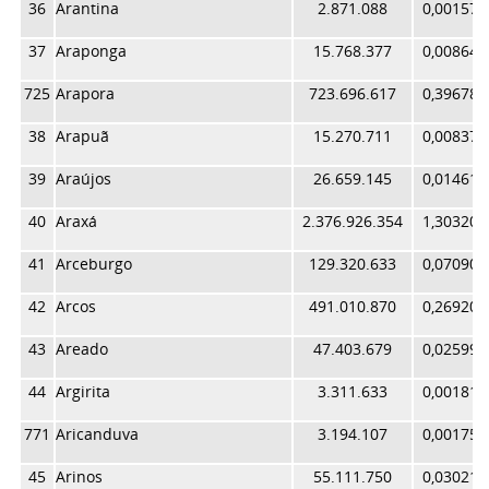
36
Arantina
2.871.088
0,001574
37
Araponga
15.768.377
0,008645
725
Arapora
723.696.617
0,396785
38
Arapuã
15.270.711
0,008373
39
Araújos
26.659.145
0,014617
40
Araxá
2.376.926.354
1,303209
41
Arceburgo
129.320.633
0,070903
42
Arcos
491.010.870
0,269209
43
Areado
47.403.679
0,025990
44
Argirita
3.311.633
0,001816
771
Aricanduva
3.194.107
0,001751
45
Arinos
55.111.750
0,030216