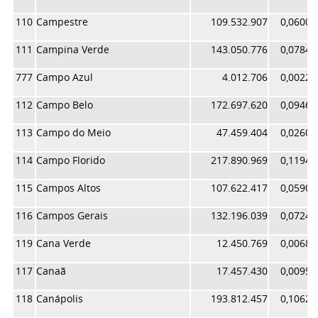
110
Campestre
109.532.907
0,06005
111
Campina Verde
143.050.776
0,07843
777
Campo Azul
4.012.706
0,00220
112
Campo Belo
172.697.620
0,09468
113
Campo do Meio
47.459.404
0,02602
114
Campo Florido
217.890.969
0,11946
115
Campos Altos
107.622.417
0,05900
116
Campos Gerais
132.196.039
0,07248
119
Cana Verde
12.450.769
0,00682
117
Canaã
17.457.430
0,00957
118
Canápolis
193.812.457
0,10626