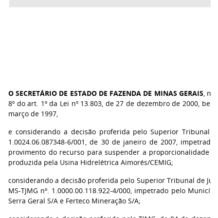
O SECRETÁRIO DE ESTADO DE FAZENDA DE MINAS GERAIS
, no
8º do art. 1º da Lei nº 13.803, de 27 de dezembro de 2000, bem 
março de 1997,
e considerando a decisão proferida pelo Superior Tribunal d
1.0024.06.087348-6/001, de 30 de janeiro de 2007, impetrado
provimento do recurso para suspender a proporcionalidade no
produzida pela Usina Hidrelétrica Aimorés/CEMIG;
considerando a decisão proferida pelo Superior Tribunal de Just
MS-TJMG nº. 1.0000.00.118.922-4/000, impetrado pelo Municípi
Serra Geral S/A e Ferteco Mineração S/A;