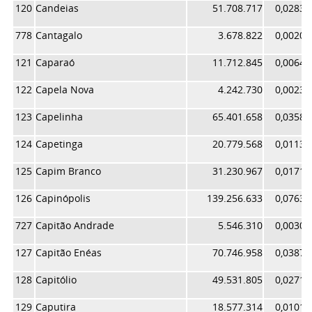
120
Candeias
51.708.717
0,02835
778
Cantagalo
3.678.822
0,00201
121
Caparaó
11.712.845
0,00642
122
Capela Nova
4.242.730
0,00232
123
Capelinha
65.401.658
0,03585
124
Capetinga
20.779.568
0,01139
125
Capim Branco
31.230.967
0,01712
126
Capinópolis
139.256.633
0,07635
727
Capitão Andrade
5.546.310
0,00304
127
Capitão Enéas
70.746.958
0,03878
128
Capitólio
49.531.805
0,02715
129
Caputira
18.577.314
0,01018