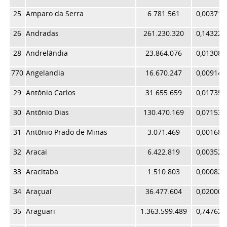
25
Amparo da Serra
6.781.561
0,003718
26
Andradas
261.230.320
0,143226
28
Andrelândia
23.864.076
0,013084
770
Angelandia
16.670.247
0,009140
29
Antônio Carlos
31.655.659
0,017356
30
Antônio Dias
130.470.169
0,071534
31
Antônio Prado de Minas
3.071.469
0,001684
32
Aracai
6.422.819
0,003521
33
Aracitaba
1.510.803
0,000828
34
Araçuaí
36.477.604
0,020000
35
Araguari
1.363.599.489
0,747628