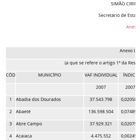
SIMÃO CIRINE
Secretário de Esta
Anexo
Anexo Ún
(a que se refere o artigo 1º da Reso
CÓD
MUNICÍPIO
VAF INDIVIDUAL
ÍNDICE
2007
2007
1
Abadia dos Dourados
37.543.798
0,020584
2
Abaeté
136.598.504
0,074894
3
Abre Campo
37.929.321
0,020796
4
Acaiaca
4.475.552
0,002454