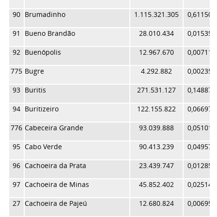
90
Brumadinho
1.115.321.305
0,611503
91
Bueno Brandão
28.010.434
0,015357
92
Buenópolis
12.967.670
0,007110
775
Bugre
4.292.882
0,002354
93
Buritis
271.531.127
0,148874
94
Buritizeiro
122.155.822
0,066975
776
Cabeceira Grande
93.039.888
0,051011
95
Cabo Verde
90.413.239
0,049571
96
Cachoeira da Prata
23.439.747
0,012851
97
Cachoeira de Minas
45.852.402
0,025140
27
Cachoeira de Pajeú
12.680.824
0,006953