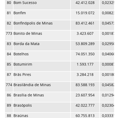
80
Bom Sucesso
42.412.028
0,023253
81
Bonfim
15.019.072
0,008235
82
Bonfinópolis de Minas
83.412.461
0,045733
773
Bonito de Minas
3.423.607
0,001877
83
Borda da Mata
53.809.289
0,029502
84
Botelhos
74.051.350
0,040601
85
Botumirim
1.593.177
0,000873
87
Brás Pires
3.284.218
0,001801
774
Brasilândia de Minas
83.588.193
0,045829
86
Brasília de Minas
23.607.954
0,012944
89
Brasópolis
42.022.777
0,023040
88
Braúnas
60.755.813
0,033311