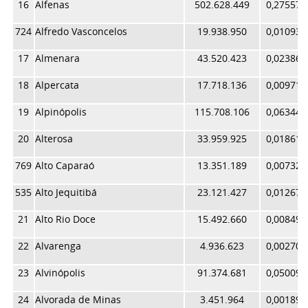
16
Alfenas
502.628.449
0,275579
724
Alfredo Vasconcelos
19.938.950
0,010932
17
Almenara
43.520.423
0,023861
18
Alpercata
17.718.136
0,009714
19
Alpinópolis
115.708.106
0,063440
20
Alterosa
33.959.925
0,018619
769
Alto Caparaó
13.351.189
0,007320
535
Alto Jequitibá
23.121.427
0,012677
21
Alto Rio Doce
15.492.660
0,008494
22
Alvarenga
4.936.623
0,002707
23
Alvinópolis
91.374.681
0,050098
24
Alvorada de Minas
3.451.964
0,001893