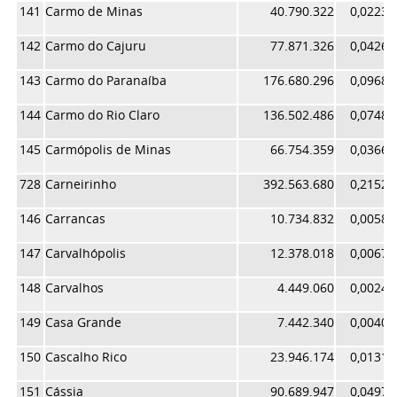
141
Carmo de Minas
40.790.322
0,02236
142
Carmo do Cajuru
77.871.326
0,04269
143
Carmo do Paranaíba
176.680.296
0,09686
144
Carmo do Rio Claro
136.502.486
0,07484
145
Carmópolis de Minas
66.754.359
0,03660
728
Carneirinho
392.563.680
0,21523
146
Carrancas
10.734.832
0,00588
147
Carvalhópolis
12.378.018
0,00678
148
Carvalhos
4.449.060
0,00243
149
Casa Grande
7.442.340
0,00408
150
Cascalho Rico
23.946.174
0,01312
151
Cássia
90.689.947
0,04972