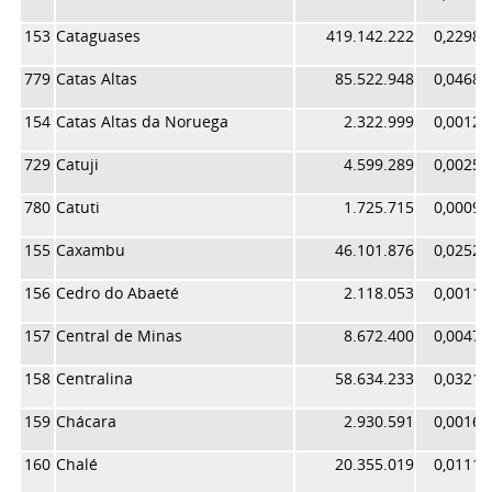
153
Cataguases
419.142.222
0,22980
779
Catas Altas
85.522.948
0,04689
154
Catas Altas da Noruega
2.322.999
0,00127
729
Catuji
4.599.289
0,00252
780
Catuti
1.725.715
0,00094
155
Caxambu
46.101.876
0,02527
156
Cedro do Abaeté
2.118.053
0,00116
157
Central de Minas
8.672.400
0,00475
158
Centralina
58.634.233
0,03214
159
Chácara
2.930.591
0,00160
160
Chalé
20.355.019
0,01116