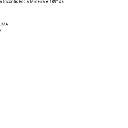
a Inconfidência Mineira e 189º da
LIMA
a