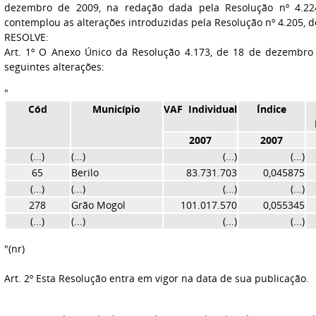
dezembro de 2009, na redação dada pela Resolução nº 4.22
contemplou as alterações introduzidas pela Resolução nº 4.205, de
RESOLVE:
Art. 1º O Anexo Único da Resolução 4.173, de 18 de dezembro
seguintes alterações:
"
Cód
Município
VAF Individual
Índice
2007
2007
(...)
(...)
(...)
(...)
65
Berilo
83.731.703
0,045875
(...)
(...)
(...)
(...)
278
Grão Mogol
101.017.570
0,055345
(...)
(...)
(...)
(...)
"(nr)
Art. 2º Esta Resolução entra em vigor na data de sua publicação.