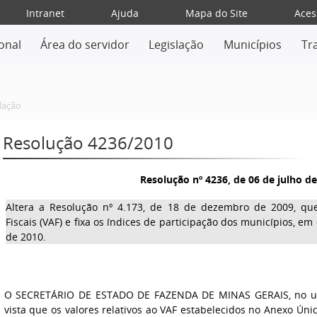
Intranet
Ajuda
Mapa do Site
Aces
ional
Área do servidor
Legislação
Municípios
Tr
lação
Resolução 4236/2010
Resolução nº 4236, de 06 de julho d
Altera a Resolução nº 4.173, de 18 de dezembro de 2009, que
Fiscais (VAF) e fixa os índices de participação dos municípios, em 
de 2010.
O SECRETÁRIO DE ESTADO DE FAZENDA DE MINAS GERAIS, no uso
vista que os valores relativos ao VAF estabelecidos no Anexo Úni