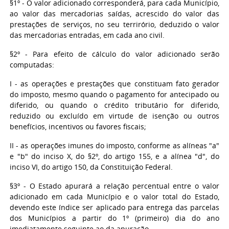
§1º - O valor adicionado corresponderá, para cada Município,
ao valor das mercadorias saídas, acrescido do valor das
prestações de serviços, no seu terrirório, deduzido o valor
das mercadorias entradas, em cada ano civil.
§2º - Para efeito de cálculo do valor adicionado serão
computadas:
I - as operações e prestações que constituam fato gerador
do imposto, mesmo quando o pagamento for antecipado ou
diferido, ou quando o crédito tributário for diferido,
reduzido ou excluído em virtude de isenção ou outros
benefícios, incentivos ou favores fiscais;
II - as operações imunes do imposto, conforme as alíneas "a"
e "b" do inciso X, do §2º, do artigo 155, e a alínea "d", do
inciso VI, do artigo 150, da Constituição Federal.
§3º - O Estado apurará a relação percentual entre o valor
adicionado em cada Município e o valor total do Estado,
devendo este índice ser aplicado para entrega das parcelas
dos Municípios a partir do 1º (primeiro) dia do ano
imediatamente seguinte ao da apuração.