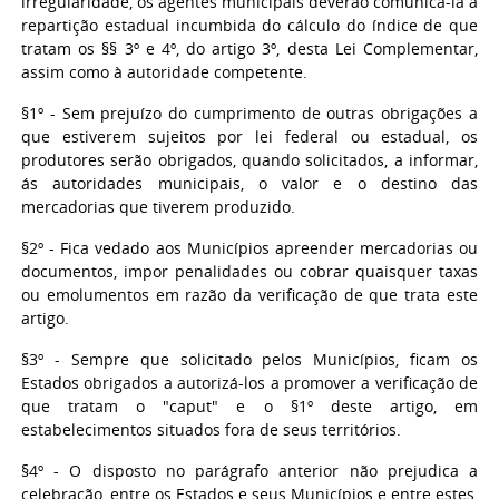
irregularidade, os agentes municipais deverão comunicá-la à
repartição estadual incumbida do cálculo do índice de que
tratam os §§ 3º e 4º, do artigo 3º, desta Lei Complementar,
assim como à autoridade competente.
§1º - Sem prejuízo do cumprimento de outras obrigações a
que estiverem sujeitos por lei federal ou estadual, os
produtores serão obrigados, quando solicitados, a informar,
ás autoridades municipais, o valor e o destino das
mercadorias que tiverem produzido.
§2º - Fica vedado aos Municípios apreender mercadorias ou
documentos, impor penalidades ou cobrar quaisquer taxas
ou emolumentos em razão da verificação de que trata este
artigo.
§3º - Sempre que solicitado pelos Municípios, ficam os
Estados obrigados a autorizá-los a promover a verificação de
que tratam o "caput" e o §1º deste artigo, em
estabelecimentos situados fora de seus territórios.
§4º - O disposto no parágrafo anterior não prejudica a
celebração, entre os Estados e seus Municípios e entre estes,