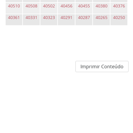
40510
40508
40502
40456
40455
40380
40376
40361
40331
40323
40291
40287
40265
40250
Imprimir Conteúdo