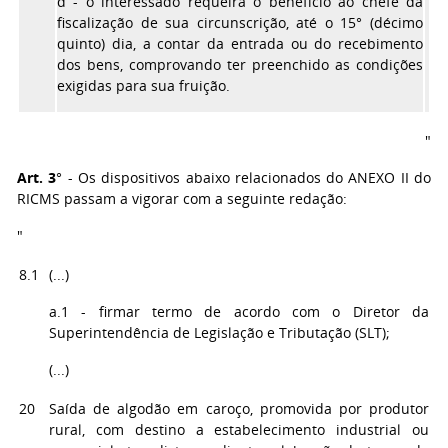
d - o interessado requeira o benefício ao chefe da
fiscalização de sua circunscrição, até o 15° (décimo
quinto) dia, a contar da entrada ou do recebimento
dos bens, comprovando ter preenchido as condições
exigidas para sua fruição.
"
Art. 3
° - Os dispositivos abaixo relacionados do ANEXO II do
RICMS passam a vigorar com a seguinte redação:
"
8.1
(...)
a.1 - firmar termo de acordo com o Diretor da
Superintendência de Legislação e Tributação (SLT);
(...)
20
Saída de algodão em caroço, promovida por produtor
rural, com destino a estabelecimento industrial ou