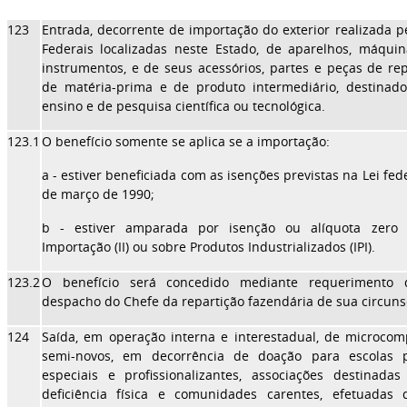
123
Entrada, decorrente de importação do exterior realizada p
Federais localizadas neste Estado, de aparelhos, máqui
instrumentos, e de seus acessórios, partes e peças de r
de matéria-prima e de produto intermediário, destinado
ensino e de pesquisa científica ou tecnológica.
123.1
O benefício somente se aplica se a importação:
a - estiver beneficiada com as isenções previstas na Lei fede
de março de 1990;
b - estiver amparada por isenção ou alíquota zero
Importação (II) ou sobre Produtos Industrializados (IPI).
123.2
O benefício será concedido mediante requerimento 
despacho do Chefe da repartição fazendária de sua circuns
124
Saída, em operação interna e interestadual, de microco
semi-novos, em decorrência de doação para escolas pú
especiais e profissionalizantes, associações destinada
deficiência física e comunidades carentes, efetuadas 