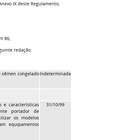
o Anexo IX deste Regulamento;
em 86;
eguinte redação:
de sêmen congelado
Indeterminada
 e características
31/10/99
ente portador de
tilizar os modelos
jam equipamentos