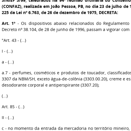
SINIEF 5/99, celebrados na 94ª reunião ordinária do Conselho
(CONFAZ), realizada em João Pessoa, PB, no dia 23 de julho de 
225 da Lei nº 6.763, de 26 de dezembro de 1975, DECRETA:
Art. 1º
- Os dispositivos abaixo relacionados do Regulamento
Decreto nº 38.104, de 28 de junho de 1996, passam a vigorar com 
"Art. 43 - (...)
I - (...)
a - (...)
a.7 - perfumes, cosméticos e produtos de toucador, classificado
3307 da NBM/SH, exceto água-de-colônia (3303.00.20), creme e e
desodorante corporal e antiperspirante (3307.20);
(...)
Art. 85 - (...)
II - (...)
c - no momento da entrada da mercadoria no território mineiro, 