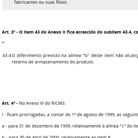
fabricantes ou suas filiais.
Art. 3º
- O item 43 do Anexo II fica acrescido do subitem 43.4, c
"
43.4
O diferimento previsto na alínea "b" deste item não alca
retorno de armazenamento do produto.
Art. 4º -
No Anexo IV do RICMS:
I - ficam prorrogadas, a contar de 1º de agosto de 1999, as seguint
a - para 31 de dezembro de 1999, relativamente à alínea "c" do it
b - para 30 de abril de 2000, relativamente ao item 8;