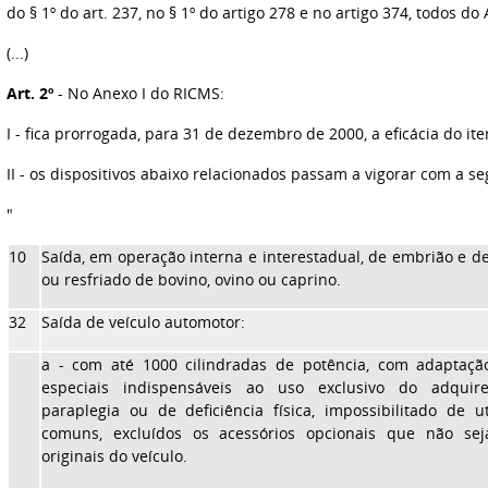
do § 1º do art. 237, no § 1º do artigo 278 e no artigo 374, todos d
(...)
Art. 2º
- No Anexo I do RICMS:
I - fica prorrogada, para 31 de dezembro de 2000, a eficácia do it
II - os dispositivos abaixo relacionados passam a vigorar com a s
"
10
Saída, em operação interna e interestadual, de embrião e 
ou resfriado de bovino, ovino ou caprino.
32
Saída de veículo automotor:
a - com até 1000 cilindradas de potência, com adaptação
especiais indispensáveis ao uso exclusivo do adquir
paraplegia ou de deficiência física, impossibilitado de u
comuns, excluídos os acessórios opcionais que não se
originais do veículo.