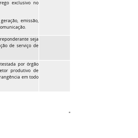
rego exclusivo no
geração, emissão,
 comunicação.
preponderante seja
ação de serviço de
atestada por órgão
etor produtivo de
brangência em todo
"