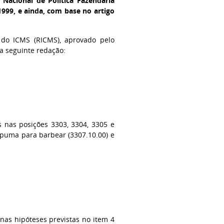
 Nacional de Política Fazendária
1999, e ainda, com base no artigo
 do ICMS (RICMS), aprovado pelo
a seguinte redação:
s nas posições 3303, 3304, 3305 e
spuma para barbear (3307.10.00) e
nas hipóteses previstas no item 4