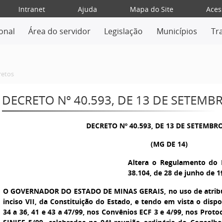
Intranet
Ajuda
Mapa do Site
Aces
ional
Área do servidor
Legislação
Municípios
Tr
retos
DECRETO Nº 40.593, DE 13 DE SETEMB
DECRETO Nº 40.593, DE 13 DE SETEMBRO
(MG DE 14)
Altera o Regulamento do 
38.104, de 28 de junho de 1
O GOVERNADOR DO ESTADO DE MINAS GERAIS,
no uso de atribu
inciso VII, da Constituição do Estado, e tendo em vista o dis
34 a 36, 41 e 43 a 47/99, nos Convênios ECF 3 e 4/99, nos Proto