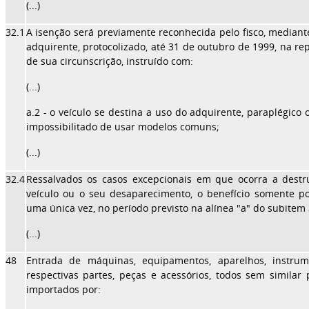
(...)
32.1
A isenção será previamente reconhecida pelo fisco, median
adquirente, protocolizado, até 31 de outubro de 1999, na re
de sua circunscrição, instruído com:
(...)
a.2 - o veículo se destina a uso do adquirente, paraplégico ou
impossibilitado de usar modelos comuns;
(...)
32.4
Ressalvados os casos excepcionais em que ocorra a destr
veículo ou o seu desaparecimento, o benefício somente po
uma única vez, no período previsto na alínea "a" do subitem 
(...)
48
Entrada de máquinas, equipamentos, aparelhos, instru
respectivas partes, peças e acessórios, todos sem similar 
importados por: