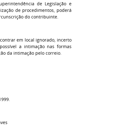
uperintendência de Legislação e
onização de procedimentos, poderá
rcunscrição do contribuinte.
ncontrar em local ignorado, incerto
 possível a intimação nas formas
ção da intimação pelo correio.
1999.
aves