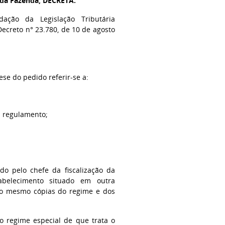
 da Fazenda, DECRETA:
ação da Legislação Tributária
Decreto n° 23.780, de 10 de agosto
tese do pedido referir-se a:
m regulamento;
do pelo chefe da fiscalização da
abelecimento situado em outra
 ao mesmo cópias do regime e dos
do regime especial de que trata o