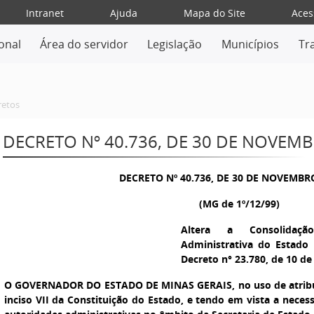
Intranet
Ajuda
Mapa do Site
Aces
ional
Área do servidor
Legislação
Municípios
Tr
retos
DECRETO Nº 40.736, DE 30 DE NOVEM
DECRETO Nº 40.736, DE 30 DE NOVEMBR
(MG de 1º/12/99)
Altera a Consolidaçã
Administrativa do Estado
Decreto n° 23.780, de 10 de
O GOVERNADOR DO ESTADO DE MINAS GERAIS, no uso de atribuiç
inciso VII da Constituição do Estado, e tendo em vista a necess