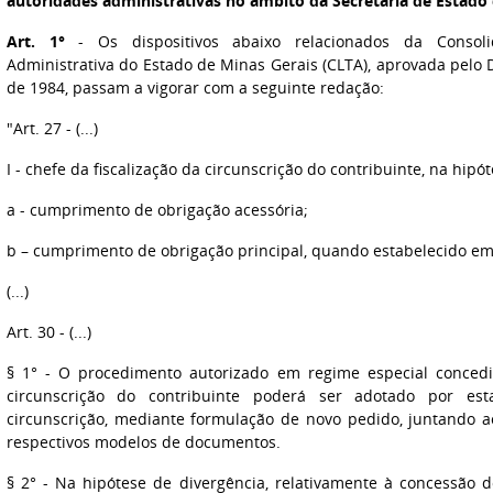
autoridades administrativas no âmbito da Secretaria de Estado
Art. 1°
- Os dispositivos abaixo relacionados da Consolid
Administrativa do Estado de Minas Gerais (CLTA), aprovada pelo 
de 1984, passam a vigorar com a seguinte redação:
"Art. 27 - (...)
I - chefe da fiscalização da circunscrição do contribuinte, na hipó
a - cumprimento de obrigação acessória;
b – cumprimento de obrigação principal, quando estabelecido e
(...)
Art. 30 - (...)
§ 1° - O procedimento autorizado em regime especial concedi
circunscrição do contribuinte poderá ser adotado por est
circunscrição, mediante formulação de novo pedido, juntando
respectivos modelos de documentos.
§ 2° - Na hipótese de divergência, relativamente à concessão 