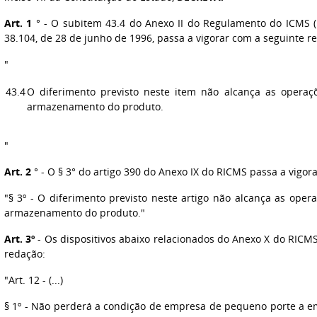
Art. 1
°
- O subitem 43.4 do Anexo II do Regulamento do ICMS (
38.104, de 28 de junho de 1996, passa a vigorar com a seguinte r
"
43.4
O diferimento previsto neste item não alcança as opera
armazenamento do produto.
"
Art. 2
°
-
O § 3° do artigo 390 do Anexo IX do RICMS passa a vigor
"§ 3º - O diferimento previsto neste artigo não alcança as ope
armazenamento do produto."
Art. 3º
- Os dispositivos abaixo relacionados do Anexo X do RICM
redação:
"Art. 12 - (...)
§ 1º - Não perderá a condição de empresa de pequeno porte a