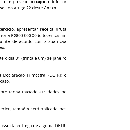
 limite previsto no
caput
e inferior
so I do artigo 22 deste Anexo.
rcício, apresentar receita bruta
erior a R$800.000,00 (oitocentos mil
eguinte, de acordo com a sua nova
exo.
té o dia 31 (trinta e um) de janeiro
 Declaração Trimestral (DETRI) e
caso;
inte tenha iniciado atividades no
nterior, também será aplicada nas
 omisso da entrega de alguma DETRI