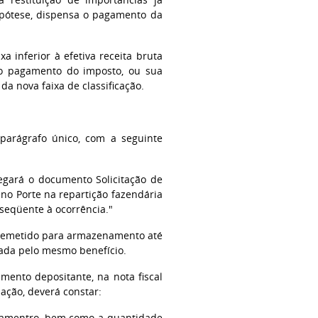
ipótese, dispensa o pagamento da
a inferior à efetiva receita bruta
 ao pagamento do imposto, ou sua
da nova faixa de classificação.
parágrafo único, com a seguinte
regará o documento Solicitação de
o Porte na repartição fazendária
bseqüente à ocorrência."
o remetido para armazenamento até
ada pelo mesmo benefício.
mento depositante, na nota fiscal
lação, deverá constar:
enamentro, bem como a quantidade