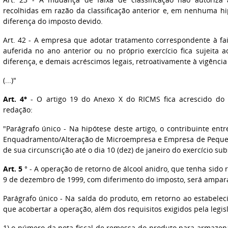
recolhidas em razão da classificação anterior e, em nenhuma h
diferença do imposto devido.
Art. 42 - A empresa que adotar tratamento correspondente à faix
auferida no ano anterior ou no próprio exercício fica sujeita
diferença, e demais acréscimos legais, retroativamente à vigência 
(...)"
Art. 4°
- O artigo 19 do Anexo X do RICMS fica acrescido do 
redação:
"Parágrafo único - Na hipótese deste artigo, o contribuinte ent
Enquadramento/Alteração de Microempresa e Empresa de Pequen
de sua circunscrição até o dia 10 (dez) de janeiro do exercício su
Art. 5
°
- A operação de retorno de álcool anidro, que tenha sid
9 de dezembro de 1999, com diferimento do imposto, será ampar
Parágrafo único - Na saída do produto, em retorno ao estabeleci
que acobertar a operação, além dos requisitos exigidos pela legis
1) o número da nota fiscal de remessa do produto para armaz