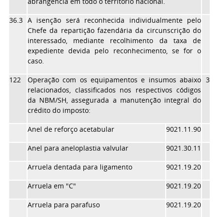
abrangência em todo o território nacional.
36.3
A isenção será reconhecida individualmente pelo
Chefe da repartição fazendária da circunscrição do
interessado, mediante recolhimento da taxa de
expediente devida pelo reconhecimento, se for o
caso.
122
Operação com os equipamentos e insumos abaixo
31/
relacionados, classificados nos respectivos códigos
da NBM/SH, assegurada a manutenção integral do
crédito do imposto:
Anel de reforço acetabular
9021.11.90
Anel para aneloplastia valvular
9021.30.11
Arruela dentada para ligamento
9021.19.20
Arruela em "C"
9021.19.20
Arruela para parafuso
9021.19.20