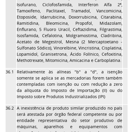
Isofurano, Ciclofosfamida, Interferon Alfa 2ª,
Tamoxifeno, Paclitaxel, Tramadol, Vancomicina,
Etoposide, Idarrubicina, Doxorrubicina, Citarabina,
Ramitidina, Bleomicina, Propofol, Midazolam,
Enflurano, 5 Fluoro Uracil, Ceftazidima, Filgrastima,
Isosfamida, Cefalotina, Molgramostima, Cladribina,
Acetato de Megestrol, Mesna (2 Mercaptoetano -
Sulfonato Sódico), Vinorelbine, Vincristina, Cisplatina,
Lopamidol, Granisetrona, Ácido Folínico, Cefoxitina,
Methotrexate, Mitomicina, Amicacina e Carboplatina.
36.1
Relativamente às alíneas "b" a "d", a isenção
somente se aplica se as mercadorias forem também
contempladas com isenção ou com redução a zero
da alíquota do Imposto de Importação (II) ou do
Imposto sobre Produtos Industrializados (IPI)
36.2
A inexistência de produto similar produzido no país
será atestada por órgão federal competente ou por
entidade representativa do setor produtivo de
máquinas, aparelhos e equipamentos com