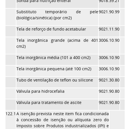
Sonda para nutrição enteral
9018.39.21
Substituto temporário de pele
9021.90.99
(biológica/sinética) (por cm2)
Tela de reforço de fundo acetabular
9021.11.90
Tela inorgânica grande (acima de 401
3006.10.90
cm2)
Tela inorgânica média (101 a 400 cm2)
3006.10.90
Tela inorgânica pequena (até 100 cm2)
3006.10.90
Tubo de ventilação de teflon ou silicone
9021.30.80
Válvula para hidrocefalia
9021.90.80
Válvula para tratamento de ascite
9021.90.80
122.1
A isenção prevista neste item fica condicionada
à concessão de isenção ou alíquota zero do
Imposto sobre Produtos industrializados (IPI) e