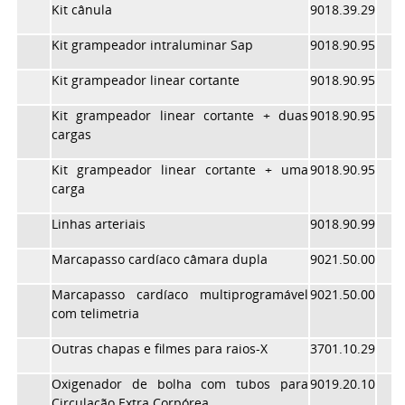
Kit cânula
9018.39.29
Kit grampeador intraluminar Sap
9018.90.95
Kit grampeador linear cortante
9018.90.95
Kit grampeador linear cortante + duas
9018.90.95
cargas
Kit grampeador linear cortante + uma
9018.90.95
carga
Linhas arteriais
9018.90.99
Marcapasso cardíaco câmara dupla
9021.50.00
Marcapasso cardíaco multiprogramável
9021.50.00
com telimetria
Outras chapas e filmes para raios-X
3701.10.29
Oxigenador de bolha com tubos para
9019.20.10
Circulação Extra Corpórea