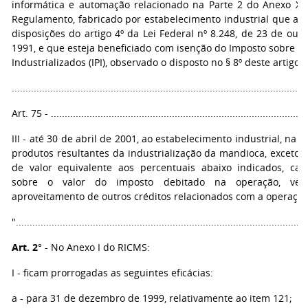
informática e automação relacionado na Parte 2 do Anexo XV
Regulamento, fabricado por estabelecimento industrial que at
disposições do artigo 4º da Lei Federal nº 8.248, de 23 de out
1991, e que esteja beneficiado com isenção do Imposto sobre P
Industrializados (IPI), observado o disposto no § 8º deste artigo;
...........................................................................................................
Art. 75 - .............................................................................................
III - até 30 de abril de 2001, ao estabelecimento industrial, na s
produtos resultantes da industrialização da mandioca, exceto f
de valor equivalente aos percentuais abaixo indicados, cal
sobre o valor do imposto debitado na operação, ve
aproveitamento de outros créditos relacionados com a operação
".........................................................................................................
Art. 2
° - No Anexo I do RICMS:
I - ficam prorrogadas as seguintes eficácias:
a - para 31 de dezembro de 1999, relativamente ao item 121;