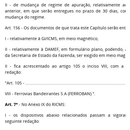
II - de mudança de regime de apuração, relativamente ao 
anterior, em que serão entregues no prazo de 30 dias, con
mudança do regime.
Art. 156 - Os documentos de que trata este Capítulo serão entr
I - relativamente à GI/ICMS, em meio magnético;
II - relativamente à DAMEF, em formulário plano, podendo, a c
da Secretaria de Estado da Fazenda, ser exigido em meio magnét
II - fica acrescentado ao artigo 105 o inciso VIII, com a s
redação:
"Art. 105 - ..........................................................................................
VIII - Ferrovias Bandeirantes S.A (FERROBAN).".
Art. 7°
- No Anexo IX do RICMS:
I - os dispositivos abaixo relacionados passam a vigorar
seguinte redação: