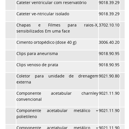
Cateter ventricular com reservatório
9018.39.29
Cateter ve-ntricular isolado
9018.39.29
Chapas e Filmes para raios-X,
3702.10.10
sensibilizados Em uma face
Cimento ortopédico (dose 40 g)
3006.40.20
Clips para aneurisma
9018.90.95
Clips venoso de prata
9018.90.95
Coletor para unidade de drenagem
9021.90.80
externa
Componente acetabular charnley
9021.11.90
convencional
Componente acetabular metálico +
9021.11.90
polietileno
Componente acetabular metálico +
9021.11.90