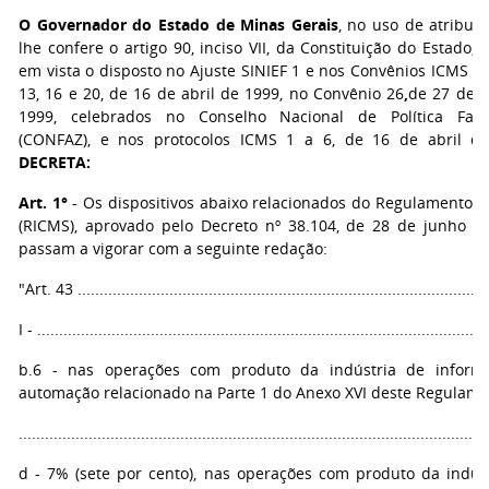
O Governador do Estado de Minas Gerais
, no uso de atribui
lhe confere o artigo 90, inciso VII, da Constituição do Estado, 
em vista o disposto no Ajuste SINIEF 1 e nos Convênios ICMS 4 a
13, 16 e 20, de 16 de abril de 1999, no Convênio 26
,
de 27 de a
1999, celebrados no Conselho Nacional de Política Faze
(CONFAZ), e nos protocolos ICMS 1 a 6, de 16 de abril d
DECRETA:
Art. 1°
- Os dispositivos abaixo relacionados do Regulamento 
(RICMS), aprovado pelo Decreto nº 38.104, de 28 de junho d
passam a vigorar com a seguinte redação:
"Art. 43 ..............................................................................................
I - .......................................................................................................
b.6 - nas operações com produto da indústria de informá
automação relacionado na Parte 1 do Anexo XVI deste Regulame
...........................................................................................................
d - 7% (sete por cento), nas operações com produto da indús